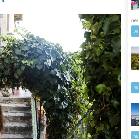
nel
01
01
01