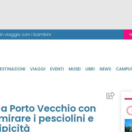
i in viaggio con i bambini
I
ESTINAZIONI
VIAGGI
EVENTI
MUSEI
LIBRI
NEWS
CAMPU
 a Porto Vecchio con
rare i pesciolini e
ipicità