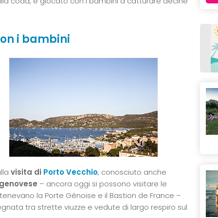
lla coda, e giocato con i bambini a catturare decine
on i bambini
lla
visita di
Porto Vecchio
, conosciuto anche
 genovese
– ancora oggi si possono visitare le
rtenevano la Porte Génoise e il Bastion de France –
egnata tra strette viuzze e vedute di largo respiro sul