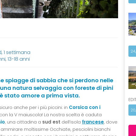
24
 1 settimana
nni
,
13-18 anni
he spiagge di sabbia che si perdono nelle
 una natura selvaggia con foreste di pini
è stato amore a prima vista.
EDI
icuro anche per i più piccini: in
Corsica con i
20
on la V maiuscola! La nostra scelta è caduta
io
, una cittadina a
sud est
dell’isola
francese
, dove
ammirare moltissime Occhiate, pesciolini bianchi