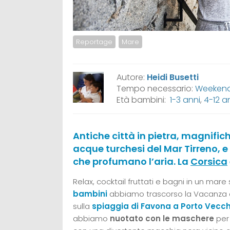
Reportage
Mare
Autore:
Heidi Busetti
Tempo necessario:
Weekend,
Età bambini:
1-3 anni
,
4-12 a
Antiche città in pietra, magnific
acque turchesi del Mar Tirreno, e
che profumano l’aria. La
Corsica
Relax, cocktail fruttati e bagni in un mare s
bambini
abbiamo trascorso la Vacanza c
sulla
spiaggia di Favona a Porto Vecch
abbiamo
nuotato con le maschere
per 