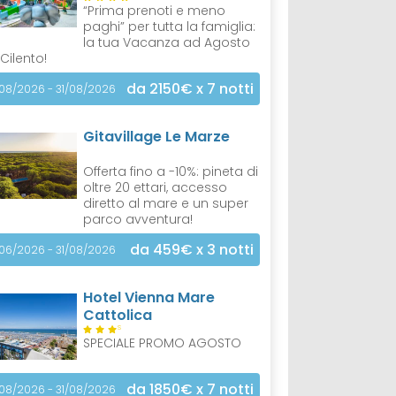
“Prima prenoti e meno
paghi” per tutta la famiglia:
la tua Vacanza ad Agosto
 Cilento!
da 2150€
x 7 notti
/08/2026 - 31/08/2026
Gitavillage Le Marze
Offerta fino a -10%: pineta di
oltre 20 ettari, accesso
diretto al mare e un super
parco avventura!
da 459€
x 3 notti
/06/2026 - 31/08/2026
Hotel Vienna Mare
Cattolica
S
SPECIALE PROMO AGOSTO
da 1850€
x 7 notti
/08/2026 - 31/08/2026