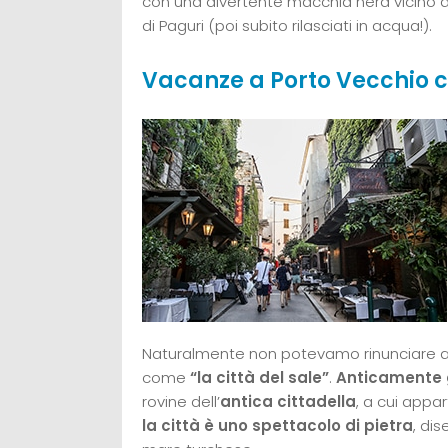
con una divertente macchia nera vicino a
di Paguri (poi subito rilasciati in acqua!).
Vacanze a Porto Vecchio c
Naturalmente non potevamo rinunciare a
come
“la città del sale”
.
Anticamente
rovine dell’
antica cittadella
, a cui appa
la città è uno spettacolo di pietra
, dis