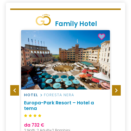
Family Hotel
DA
HOTEL
FORESTA NERA
HOTEL
Europa-Park Resort – Hotel a
Grand
tema
da 732 €
da 40
2 Notti, 2 Adulti+2 Bambini,
1 Notte,