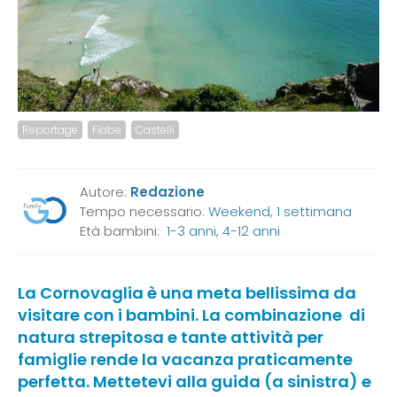
Reportage
Fiabe
Castelli
Autore:
Redazione
Tempo necessario:
Weekend, 1 settimana
Età bambini:
1-3 anni
,
4-12 anni
La Cornovaglia è una meta bellissima da
visitare con i bambini. La combinazione di
natura strepitosa e tante attività per
famiglie rende la vacanza praticamente
perfetta. Mettetevi alla guida (a sinistra) e