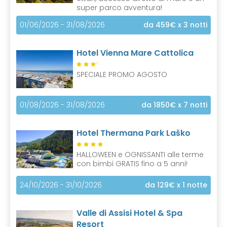
super parco avventura!
01/06/2026 - 31/08/2026
da 459€
x 3 notti
Hotel Vienna Mare Cattolica
S
SPECIALE PROMO AGOSTO
01/08/2026 - 31/08/2026
da 1850€
x 7 notti
Hotel Thermana Park Laško
HALLOWEEN e OGNISSANTI alle terme
con bimbi GRATIS fino a 5 anni!
24/10/2026 - 31/10/2026
da 129€
x 1 notte
Valle di Assisi Hotel & Spa
Resort