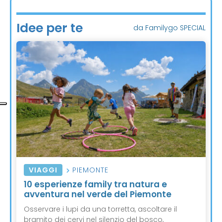
Idee per te
da Familygo SPECIAL
VIAGGI
PIEMONTE
10 esperienze family tra natura e
avventura nel verde del Piemonte
Osservare i lupi da una torretta, ascoltare il
bramito dei cervi nel silenzio del bosco,