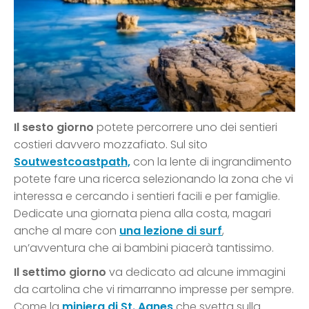
Il sesto giorno
potete percorrere uno dei sentieri
costieri davvero mozzafiato. Sul sito
Soutwestcoastpath,
con la lente di ingrandimento
potete fare una ricerca selezionando la zona che vi
interessa e cercando i sentieri facili e per famiglie.
Dedicate una giornata piena alla costa, magari
anche al mare con
una lezione di surf
,
un’avventura che ai bambini piacerà tantissimo.
Il settimo giorno
va dedicato ad alcune immagini
da cartolina che vi rimarranno impresse per sempre.
Come la
miniera di St. Agnes
che svetta sulla