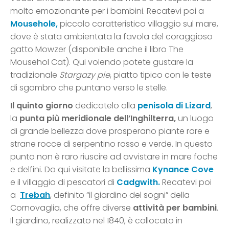
molto emozionante per i bambini. Recatevi poi a
Mousehole,
piccolo caratteristico villaggio sul mare,
dove è stata ambientata la favola del coraggioso
gatto Mowzer (disponibile anche il libro The
Mousehol Cat). Qui volendo potete gustare la
tradizionale
Stargazy pie
, piatto tipico con le teste
di sgombro che puntano verso le stelle.
Il quinto giorno
dedicatelo alla
penisola di Lizard
,
la
punta più meridionale dell’Inghilterra,
un luogo
di grande bellezza dove prosperano piante rare e
strane rocce di serpentino rosso e verde. In questo
punto non è raro riuscire ad avvistare in mare foche
e delfini. Da qui visitate la bellissima
Kynance Cove
e il villaggio di pescatori di
Cadgwith.
Recatevi poi
a
Trebah
, definito “il giardino del sogni” della
Cornovaglia, che offre diverse
attività per bambini
.
Il giardino, realizzato nel 1840, è collocato in