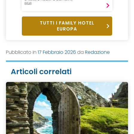
B&B
Pension
TUTTI I FAMILY HOTEL
EUROPA
Pubblicato in
17 Febbraio 2026
da
Redazione
Articoli correlati