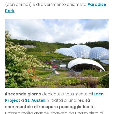
(con animali) e di divertimento chiamato
Paradise
Park
.
Il secondo giorno
dedicatelo totalmente all’
Eden
Project
a
St. Austell.
Si tratta di una
realtà
sperimentale di recupero paesaggistico.
In
un’area molto grande, ricavata da una miniera di