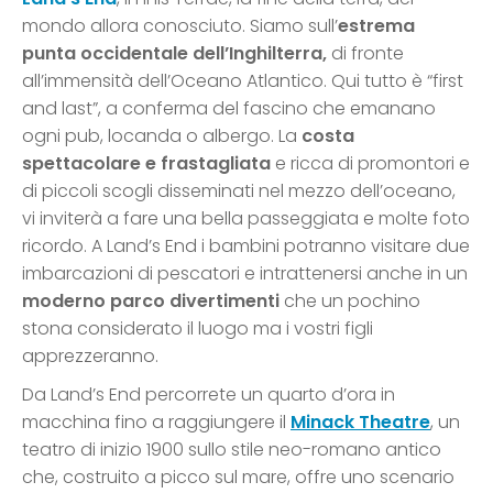
mondo allora conosciuto. Siamo sull’
estrema
punta occidentale dell’Inghilterra,
di fronte
all’immensità dell’Oceano Atlantico. Qui tutto è “first
and last”, a conferma del fascino che emanano
ogni pub, locanda o albergo. La
costa
spettacolare e frastagliata
e ricca di promontori e
di piccoli scogli disseminati nel mezzo dell’oceano,
vi inviterà a fare una bella passeggiata e molte foto
ricordo. A Land’s End i bambini potranno visitare due
imbarcazioni di pescatori e intrattenersi anche in un
moderno parco divertimenti
che un pochino
stona considerato il luogo ma i vostri figli
apprezzeranno.
Da Land’s End percorrete un quarto d’ora in
macchina fino a raggiungere il
Minack Theatre
, un
teatro di inizio 1900 sullo stile neo-romano antico
che, costruito a picco sul mare, offre uno scenario