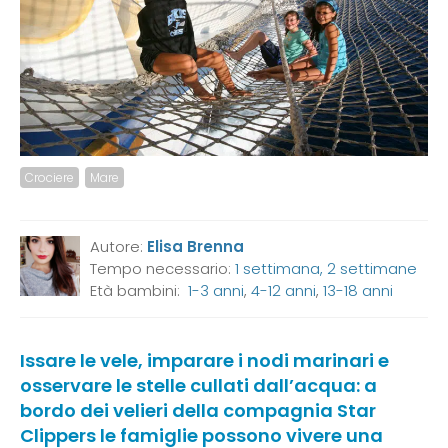
Crociere
Mare
Autore:
Elisa Brenna
Tempo necessario:
1 settimana, 2 settimane
Età bambini:
1-3 anni
,
4-12 anni
,
13-18 anni
Issare le vele, imparare i nodi marinari e
osservare le stelle cullati dall’acqua: a
bordo dei velieri della compagnia Star
Clippers le famiglie possono vivere una