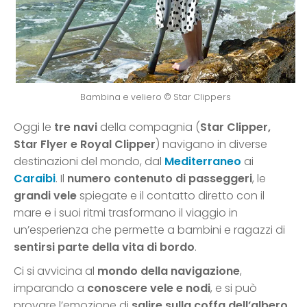
Bambina e veliero © Star Clippers
Oggi le
tre navi
della compagnia (
Star Clipper,
Star Flyer e Royal Clipper
) navigano in diverse
destinazioni del mondo, dal
Mediterraneo
ai
Caraibi
. Il
numero contenuto di passeggeri
, le
grandi vele
spiegate e il contatto diretto con il
mare e i suoi ritmi trasformano il viaggio in
un’esperienza che permette a bambini e ragazzi di
sentirsi parte della vita di bordo
.
Ci si avvicina al
mondo della navigazione
,
imparando a
conoscere vele e nodi
, e si può
provare l’emozione di
salire sulla coffa dell’albero