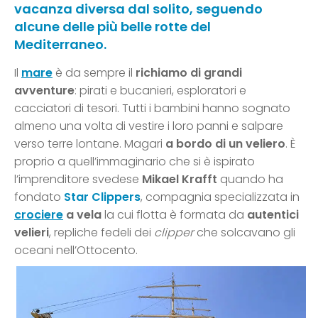
vacanza diversa dal solito, seguendo
alcune delle più belle rotte del
Mediterraneo.
Il
mare
è da sempre il
richiamo di grandi
avventure
: pirati e bucanieri, esploratori e
cacciatori di tesori. Tutti i bambini hanno sognato
almeno una volta di vestire i loro panni e salpare
verso terre lontane. Magari
a bordo di un veliero
. È
proprio a quell’immaginario che si è ispirato
l’imprenditore svedese
Mikael Krafft
quando ha
fondato
Star Clippers
, compagnia specializzata in
crociere
a vela
la cui flotta è formata da
autentici
velieri
, repliche fedeli dei
clipper
che solcavano gli
oceani nell’Ottocento.