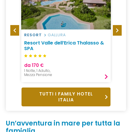
RESORT
GALLURA
HOTEL
ta
Resort Valle dell’Erica Thalasso &
Best 
SPA
Bolo
da 170 €
da 10
1 Notte, 1 Adulto,
1 Notte,
Mezza Pensione
Pernot
TUTTI I FAMILY HOTEL
ITALIA
Un’avventura in mare per tutta la
famiglia