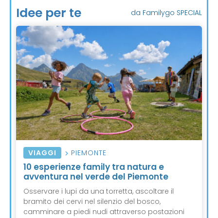
Idee per te
da Familygo SPECIAL
VIAGGI
PIEMONTE
10 esperienze family tra natura e
avventura nel verde del Piemonte
Osservare i lupi da una torretta, ascoltare il
bramito dei cervi nel silenzio del bosco,
camminare a piedi nudi attraverso postazioni