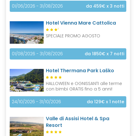
01/06/2026 - 31/08/2026
da 459€
x 3 notti
Hotel Vienna Mare Cattolica
S
SPECIALE PROMO AGOSTO
01/08/2026 - 31/08/2026
da 1850€
x 7 notti
Hotel Thermana Park Laško
HALLOWEEN e OGNISSANTI alle terme
con bimbi GRATIS fino a 5 anni!
24/10/2026 - 31/10/2026
da 129€
x 1 notte
Valle di Assisi Hotel & Spa
Resort