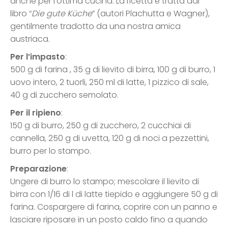
anche per l’ottima cucina. La ricetta è tratta dal
libro “
Die gute Küche
” (autori Plachutta e Wagner),
gentilmente tradotto da una nostra amica
austriaca.
Per l’impasto
:
500 g di farina , 35 g di lievito di birra, 100 g di burro, 1
uovo intero, 2 tuorli, 250 ml di latte, 1 pizzico di sale,
40 g di zucchero semolato.
Per il ripieno
:
150 g di burro, 250 g di zucchero, 2 cucchiai di
cannella, 250 g di uvetta, 120 g di noci a pezzettini,
burro per lo stampo.
Preparazione
:
Ungere di burro lo stampo; mescolare il lievito di
birra con 1/16 di l di latte tiepido e aggiungere 50 g di
farina. Cospargere di farina, coprire con un panno e
lasciare riposare in un posto caldo fino a quando