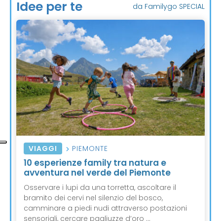
Idee per te
da Familygo SPECIAL
VIAGGI
PIEMONTE
10 esperienze family tra natura e
avventura nel verde del Piemonte
Osservare i lupi da una torretta, ascoltare il
bramito dei cervi nel silenzio del bosco,
camminare a piedi nudi attraverso postazioni
sensoriali, cercare pagliuzze d’oro ...