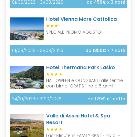
01/06/2026 - 31/08/2026
da 459€
x 3 notti
Hotel Vienna Mare Cattolica
S
SPECIALE PROMO AGOSTO
01/08/2026 - 31/08/2026
da 1850€
x 7 notti
Hotel Thermana Park Laško
HALLOWEEN e OGNISSANTI alle terme
con bimbi GRATIS fino a 5 anni!
24/10/2026 - 31/10/2026
da 129€
x 1 notte
Valle di Assisi Hotel & Spa
Resort
Last Minute in FAMILY SPA | Fino al –