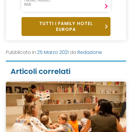
1 Notte, 1 Adulto,
1 Notte, 
B&B
Mezza P
TUTTI I FAMILY HOTEL
EUROPA
Pubblicato in
25 Marzo 2021
da
Redazione
Articoli correlati