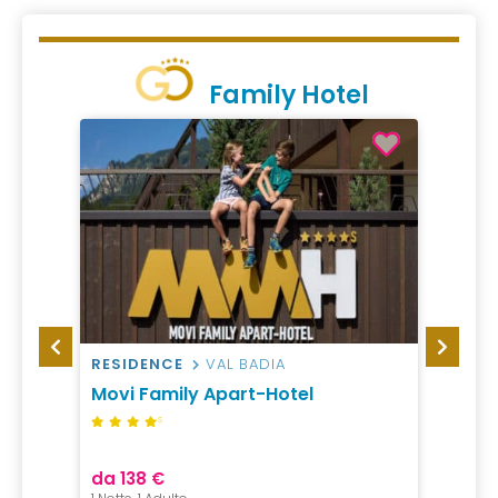
Family Hotel
RESIDENCE
VAL BADIA
HOTEL
 SPA
Movi Family Apart-Hotel
Hotel
Cand
S
da 138 €
da 12