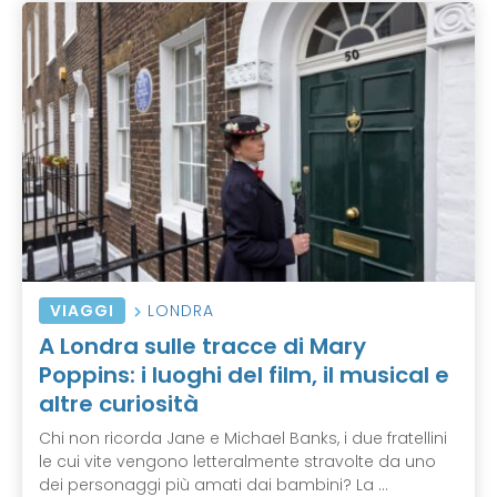
VIAGGI
LONDRA
A Londra sulle tracce di Mary
Poppins: i luoghi del film, il musical e
altre curiosità
Chi non ricorda Jane e Michael Banks, i due fratellini
le cui vite vengono letteralmente stravolte da uno
dei personaggi più amati dai bambini? La ...