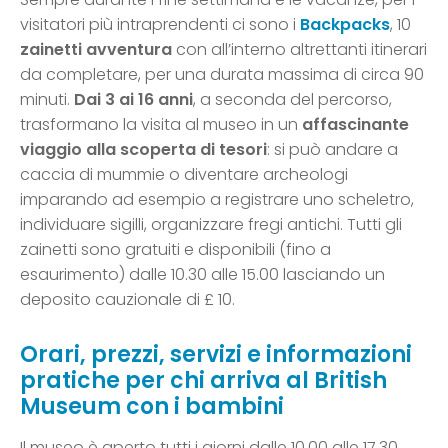
visitatori più intraprendenti ci sono i
Backpacks
, 10
zainetti avventura
con all’interno altrettanti itinerari
da completare, per una durata massima di circa 90
minuti.
Dai 3 ai 16 anni
, a seconda del percorso,
trasformano la visita al museo in un
affascinante
viaggio alla scoperta di tesori
: si può andare a
caccia di mummie o diventare archeologi
imparando ad esempio a registrare uno scheletro,
individuare sigilli, organizzare fregi antichi. Tutti gli
zainetti sono gratuiti e disponibili (fino a
esaurimento) dalle 10.30 alle 15.00 lasciando un
deposito cauzionale di £ 10.
Orari, prezzi, servizi e informazioni
pratiche per chi arriva al British
Museum con i bambini
Il museo è aperto tutti i giorni dalle 10.00 alle 17.30