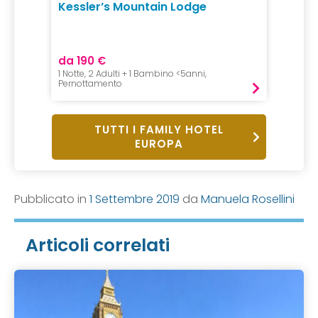
ping
Kessler’s Mountain Lodge
Camin
da 190 €
da 75
1 Notte, 2 Adulti + 1 Bambino <5anni,
1 Notte, 
Pernottamento
Mezza P
TUTTI I FAMILY HOTEL
EUROPA
Pubblicato in
1 Settembre 2019
da
Manuela Rosellini
Articoli correlati