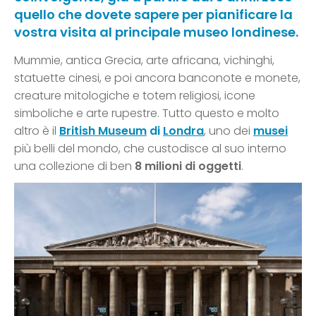
quello che dovete sapere per pianificare la
vostra visita al principale museo londinese.
Mummie, antica Grecia, arte africana, vichinghi,
statuette cinesi, e poi ancora banconote e monete,
creature mitologiche e totem religiosi, icone
simboliche e arte rupestre. Tutto questo e molto
altro è il
British Museum
di
Londra
, uno dei
musei
più belli del mondo, che custodisce al suo interno
una collezione di ben
8 milioni di oggetti
.