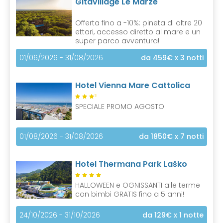
Gitavillage Le Marze
Offerta fino a -10%: pineta di oltre 20
ettari, accesso diretto al mare e un
super parco avventura!
01/06/2026 - 31/08/2026
da 459€
x 3 notti
Hotel Vienna Mare Cattolica
S
SPECIALE PROMO AGOSTO
01/08/2026 - 31/08/2026
da 1850€
x 7 notti
Hotel Thermana Park Laško
HALLOWEEN e OGNISSANTI alle terme
con bimbi GRATIS fino a 5 anni!
24/10/2026 - 31/10/2026
da 129€
x 1 notte