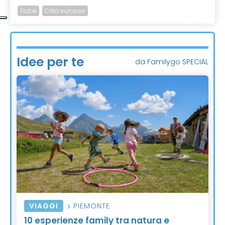
Fiabe
Città europee
Idee per te
da Familygo SPECIAL
VIAGGI
PIEMONTE
10 esperienze family tra natura e