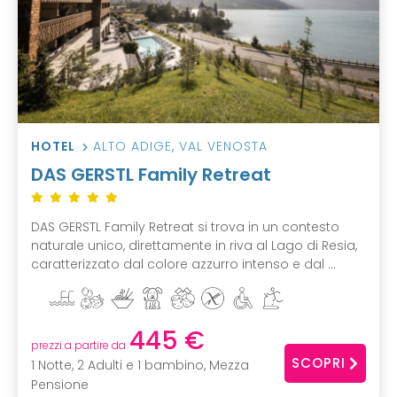
HOTEL
ALTO ADIGE
,
VAL VENOSTA
DAS GERSTL Family Retreat
DAS GERSTL Family Retreat si trova in un contesto
naturale unico, direttamente in riva al Lago di Resia,
caratterizzato dal colore azzurro intenso e dal ...
445 €
prezzi a partire da
SCOPRI
1 Notte, 2 Adulti e 1 bambino, Mezza
Pensione