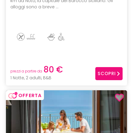
km da Noto, la capitale del Barocco Siciliano. Gli
alloggi sono a breve ...
80 €
prezzi a partire da
SCOPRI
1 Notte, 2 adulti, B&B
OFFERTA