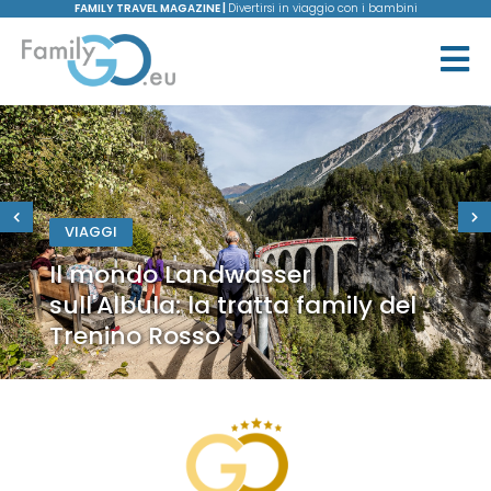
FAMILY TRAVEL MAGAZINE |
Divertirsi in viaggio con i bambini
VIAGGI
Il mondo Landwasser
sull'Albula: la tratta family del
Trenino Rosso