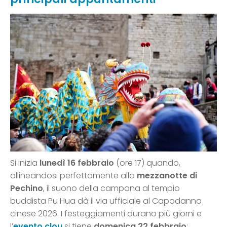
Si inizia
lunedì 16 febbraio
(ore 17) quando,
allineandosi perfettamente alla
mezzanotte di
Pechino
, il suono della campana al tempio
buddista Pu Hua dà il via ufficiale al Capodanno
cinese 2026. I festeggiamenti durano più giorni e
l’
evento clou
si tiene
domenica 22 febbraio
: