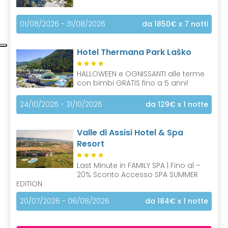
01/08/2026 - 31/08/2026
da 1850€
x 7 notti
Hotel Thermana Park Laško
HALLOWEEN e OGNISSANTI alle terme
con bimbi GRATIS fino a 5 anni!
24/10/2026 - 31/10/2026
da 129€
x 1 notte
Valle di Assisi Hotel & Spa
Resort
Last Minute in FAMILY SPA | Fino al –
20% Sconto Accesso SPA SUMMER
EDITION
20/07/2026 - 06/08/2026
da 184€
x 1 notte