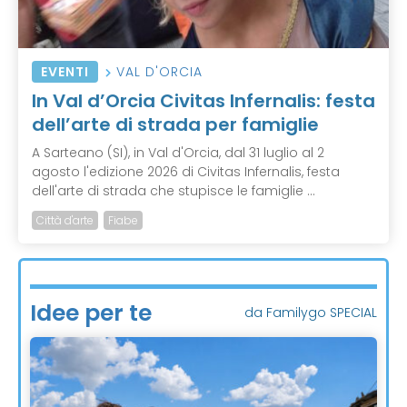
EVENTI
VAL D'ORCIA
In Val d’Orcia Civitas Infernalis: festa
dell’arte di strada per famiglie
A Sarteano (SI), in Val d'Orcia, dal 31 luglio al 2
agosto l'edizione 2026 di Civitas Infernalis, festa
dell'arte di strada che stupisce le famiglie ...
Città d'arte
Fiabe
Idee per te
da Familygo SPECIAL