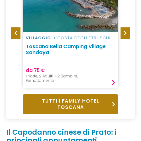
VILLAGGIO
COSTA DEGLI ETRUSCHI
AGRI
Toscana Bella Camping Village
Agrit
Sandaya
Poggi
da 75 €
da 15
1 Notte, 2 Adulti + 2 Bambini,
1 Notte
Pernottamento
Pernot
TUTTI I FAMILY HOTEL
TOSCANA
Il Capodanno cinese di Prato: i
principali appuntamenti