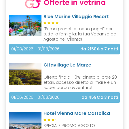
Offerte in vetrina
Blue Marine Villaggio Resort
“Prima prenoti e meno paghi” per
tutta la famiglia: la tua Vacanza ad
Agosto nel Cilento!
01/08/2026 - 31/08/2026
da 2150€
x 7 notti
Gitavillage Le Marze
Offerta fino a -10%: pineta di oltre 20
ettari, accesso diretto al mare e un
super parco avventura!
01/06/2026 - 31/08/2026
da 459€
x 3 notti
Hotel Vienna Mare Cattolica
S
SPECIALE PROMO AGOSTO