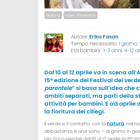
Natura
Idee Weekend
Autore:
Erika Fasan
Tempo necessario:
1 giorno
Età bambini:
1-3 anni
,
4-12 a
Dal 10 al 12 aprile va in scena al
15° edizione del Festival del verd
parentele
” si basa sull’idea che 
ambiti separati, ma parti della 
attività per bambini. E ad april
la fioritura dei ciliegi.
Il verde e il contatto con la
natura
, nel 
abbastanza e anzi sono – di giorno in gio
più. Ecco perché dal 10 al 12 aprile la 15° 