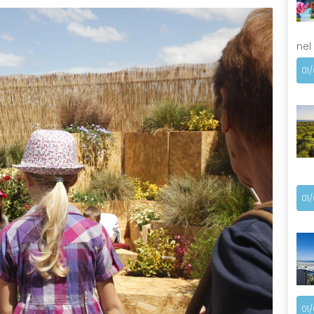
nel
01
01
01