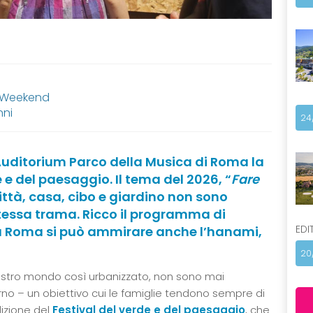
, Weekend
nni
24
l’Auditorium Parco della Musica di Roma la
e e del paesaggio. Il tema del 2026, “
Fare
città, casa, cibo e giardino non sono
stessa trama. Ricco il programma di
EDI
e a Roma si può ammirare anche l’hanami,
20
nostro mondo così urbanizzato, non sono mai
rno – un obiettivo cui le famiglie tendono sempre di
edizione del
Festival del verde e del paesaggio
, che