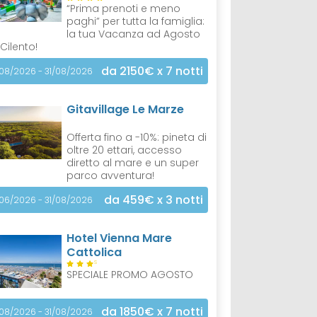
“Prima prenoti e meno
paghi” per tutta la famiglia:
la tua Vacanza ad Agosto
 Cilento!
da 2150€
x 7 notti
/08/2026 - 31/08/2026
Gitavillage Le Marze
Offerta fino a -10%: pineta di
oltre 20 ettari, accesso
diretto al mare e un super
parco avventura!
da 459€
x 3 notti
/06/2026 - 31/08/2026
Hotel Vienna Mare
Cattolica
S
SPECIALE PROMO AGOSTO
da 1850€
x 7 notti
/08/2026 - 31/08/2026