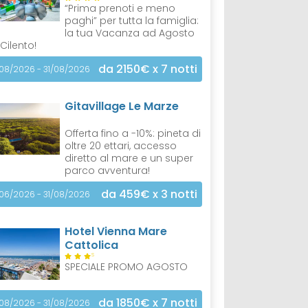
“Prima prenoti e meno
paghi” per tutta la famiglia:
la tua Vacanza ad Agosto
 Cilento!
da 2150€
x 7 notti
/08/2026 - 31/08/2026
Gitavillage Le Marze
Offerta fino a -10%: pineta di
oltre 20 ettari, accesso
diretto al mare e un super
parco avventura!
da 459€
x 3 notti
/06/2026 - 31/08/2026
Hotel Vienna Mare
Cattolica
S
SPECIALE PROMO AGOSTO
da 1850€
x 7 notti
/08/2026 - 31/08/2026