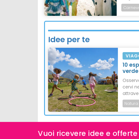
Carnev
Idee per te
VIAG
10 es
verde
Osserva
cervi n
attrave
Natura
Vuoi ricevere idee e offert