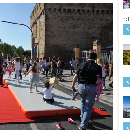
nel
01
01
01