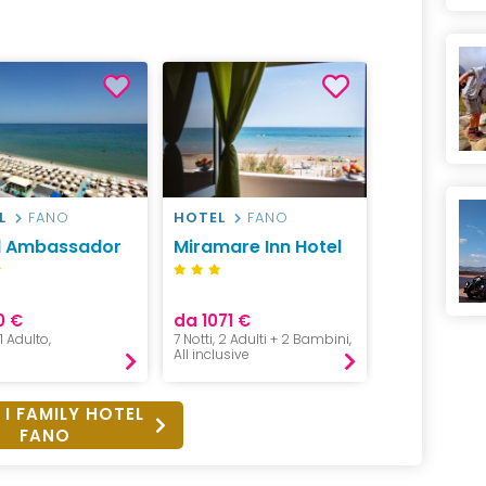
L
FANO
HOTEL
FANO
l Ambassador
Miramare Inn Hotel
0 €
da 1071 €
 1 Adulto,
7 Notti, 2 Adulti + 2 Bambini,
All inclusive
 I FAMILY HOTEL
FANO