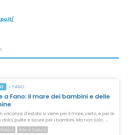
pu.it/
n
GI
FANO
e a Fano: il mare dei bambini e delle
ine
n vacanza d'estate si viene per il mare, certo, e per le
dolci, pulite e sicure per i bambini. Ma non solo. ...
Natura
Arte e Cultura