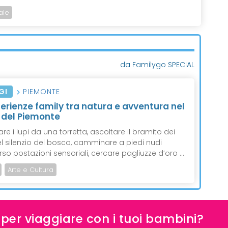
ale
da Familygo SPECIAL
GI
PIEMONTE
perienze family tra natura e avventura nel
 del Piemonte
re i lupi da una torretta, ascoltare il bramito dei
el silenzio del bosco, camminare a piedi nudi
rso postazioni sensoriali, cercare pagliuzze d’oro ...
Arte e Cultura
e per viaggiare con i tuoi bambini?