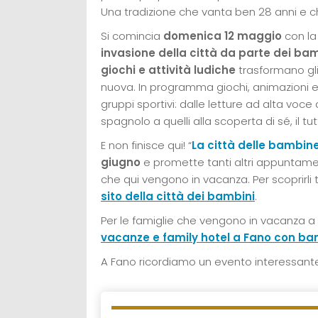
Una tradizione che vanta ben 28 anni e c
Si comincia
domenica 12 maggio
con la 
invasione della città da parte dei bamb
giochi e attività ludiche
trasformano gli 
nuova. In programma giochi, animazioni e l
gruppi sportivi: dalle letture ad alta voce a
spagnolo a quelli alla scoperta di sé, il tu
E non finisce qui! “
La città delle bambin
giugno
e promette tanti altri appuntament
che qui vengono in vacanza. Per scoprirli t
sito della città dei bambini
.
Per le famiglie che vengono in vacanza a
vacanze e family hotel a Fano con ba
A Fano ricordiamo un evento interessant