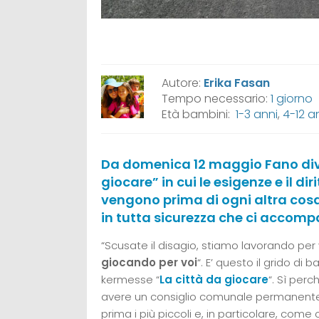
Autore:
Erika Fasan
Tempo necessario:
1 giorno
Età bambini:
1-3 anni
,
4-12 a
Da domenica 12 maggio Fano dive
giocare” in cui le esigenze e il d
vengono prima di ogni altra cosa
in tutta sicurezza che ci accomp
“Scusate il disagio, stiamo lavorando per v
giocando per voi
“. E’ questo il grido di
kermesse “
La città da giocare
“. Sì perc
avere un consiglio comunale permanente d
prima i più piccoli e, in particolare, come