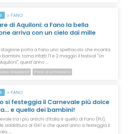
I
FANO
re di Aquiloni: a Fano la bella
one arriva con un cielo dai mille
a stagione porta a Fano uno spettacolo che incanta
 bambini: torna infatti l'1 e 2 maggio il festival "Un
Aquiloni", quest'anno ...
Idee Weekend
Ponti di primavera
I
FANO
o si festeggia il Carnevale più dolce
lia… e quello dei bambini!
vale tra i più antichi d'Italia è quello di Fano (PU),
le addirittura al 1347 e che quest'anno si festeggia il
io, ...