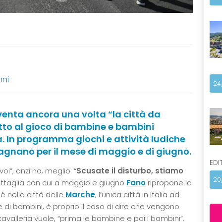
nni
24
nta ancora una volta “la città da
iritto al gioco di bambine e bambini
. In programma giochi e attività ludiche
agnano per il mese di maggio e di giugno.
EDI
oi”, anzi no, meglio: “
Scusate il disturbo, stiamo
20
 battaglia con cui a maggio e giugno
Fano
ripropone la
hé nella città delle
Marche
, l’unica città in Italia ad
i bambini, è proprio il caso di dire che vengono
 cavalleria vuole, “prima le bambine e poi i bambini”.