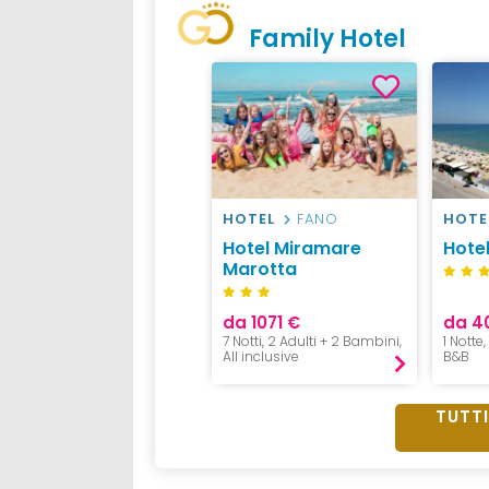
Family Hotel
HOTEL
FANO
HOTE
Hotel Miramare
Hote
Marotta
da 1071 €
da 4
7 Notti, 2 Adulti + 2 Bambini,
1 Notte,
All inclusive
B&B
TUTTI