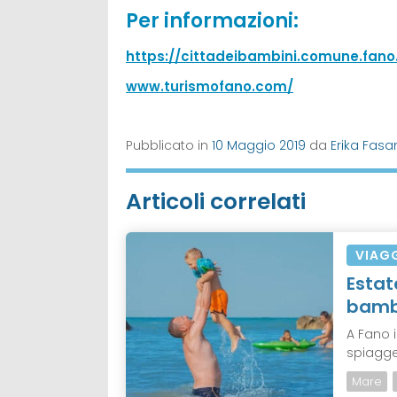
Per informazioni:
https://cittadeibambini.comune.fano.
www.turismofano.com/
Pubblicato in
10 Maggio 2019
da
Erika Fasa
Articoli correlati
VIAG
Estat
bamb
A Fano i
spiagge 
Mare