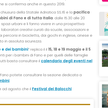
he si conferma anche in questo 2019.
chiusura della Statale Adriatica SS.16 e la
pacifica
ini di Fano e di tutta Italia
: dalle 15.30 alle 20
spazi urbani e li fanno vivere in una prospettiva
aboratori creativi curati da scuole, associazioni e
i percorsi in bicicletta, dai giochi in inglese, cinese e
tto in assoluta sicurezza.
e e dei bambini
” replica il il
15, 18 e 19 maggio e il 5
i per i bambini di Fano e per quelli delle famiglie
utti basta consultare il
calendario degli eventi nel
 Fano potete consultare la sezione dedicata a
mbini
.
e ad agosto che il
Festival dei Balocchi