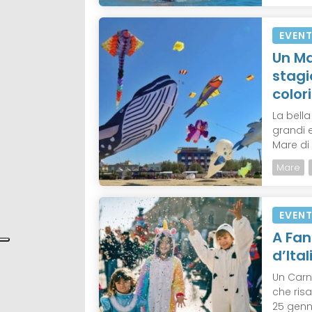
EVENT
Un Ma
stagi
colori
La bell
grandi e
Mare di 
Mare
EVENT
A Fan
d’Ita
Un Carne
che risa
25 genna