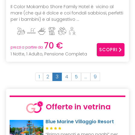
Il Color Mokambo Shore Family Hotel è vicino al
mare (che qui è dolce e coi fondali sabbiosi, perfetti
per i bambini) e al suggestivo ...
70 €
prezzi a partire da
SCOPRI
1 Notte, 1 Adulto, Pensione Completa
(
1
2
3
4
5
…
9
c
u
r
r
Offerte in vetrina
e
n
Blue Marine Villaggio Resort
t
)
“Prima prenoti e meno paghi” per