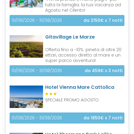
tutta la famiglia: la tua Vacanza ad
Agosto nel Cilento!
01/08/2026 - 31/08/2026
da 2150€
x 7 notti
Gitavillage Le Marze
Offerta fino a -10%: pineta di oltre 20
ettari, accesso diretto al mare e un
super parco avventura!
01/06/2026 - 31/08/2026
da 459€
x 3 notti
Hotel Vienna Mare Cattolica
S
SPECIALE PROMO AGOSTO
01/08/2026 - 31/08/2026
da 1850€
x 7 notti