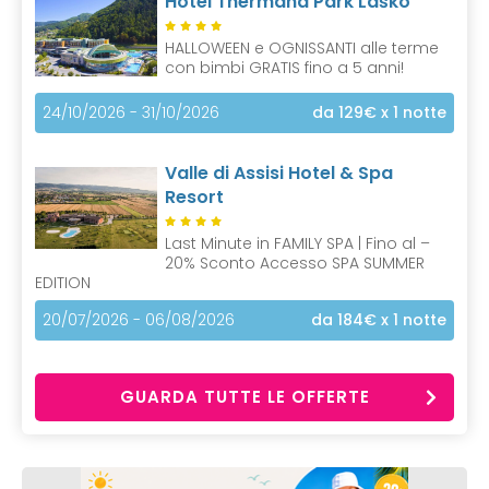
Hotel Thermana Park Laško
HALLOWEEN e OGNISSANTI alle terme
con bimbi GRATIS fino a 5 anni!
24/10/2026 - 31/10/2026
da 129€
x 1 notte
Valle di Assisi Hotel & Spa
Resort
Last Minute in FAMILY SPA | Fino al –
20% Sconto Accesso SPA SUMMER
EDITION
20/07/2026 - 06/08/2026
da 184€
x 1 notte
GUARDA TUTTE LE OFFERTE