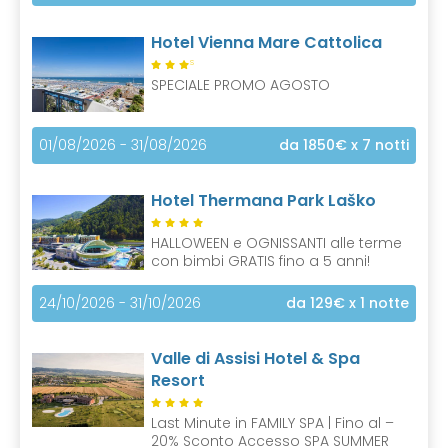
Hotel Vienna Mare Cattolica
S
SPECIALE PROMO AGOSTO
01/08/2026 - 31/08/2026
da 1850€
x 7 notti
Hotel Thermana Park Laško
HALLOWEEN e OGNISSANTI alle terme
con bimbi GRATIS fino a 5 anni!
24/10/2026 - 31/10/2026
da 129€
x 1 notte
Valle di Assisi Hotel & Spa
Resort
Last Minute in FAMILY SPA | Fino al –
20% Sconto Accesso SPA SUMMER