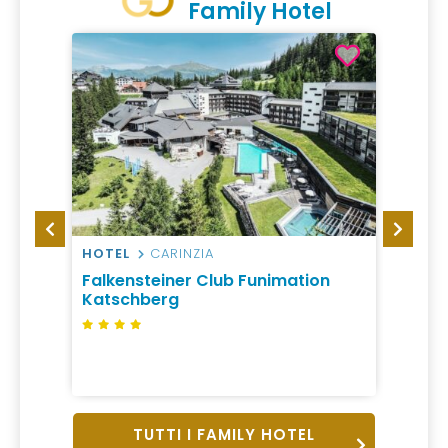
Family Hotel
HOTEL
CARINZIA
HOTEL
Falkensteiner Club Funimation
Hotel
Katschberg
da 70
1 Notte, 
Mezza P
TUTTI I FAMILY HOTEL