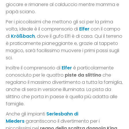
giocare e rimanere al calduccio mentre mamma e
papà sciano.
Per i piccolissimi che mettono gli sci per la prima
volta, ideale è il comprensorio di
Elfer
con il campo
di
Krößbach
, dove il gufo Elfi è di casa. Qui il terreno
è praticamente pianeggiante e, grazie al tappeto
magico, sarà facilissimo muovere i primi passi sugli
sci.
Inoltre il comprensorio di
Elfer
è particolarmente
conosciuto per le quattro
piste da slittino
che
regalano il massimo divertimento a tutta la famiglia,
anche di sera in versione illuminata. La pista da
slittino che porta in paese è quella più adatta alle
famiglie.
Anche gli impianti
Serlesbahn di
Mieders
garantiscono il divertimento per i
piccolissimi nel
regno della scaltra
donnola King