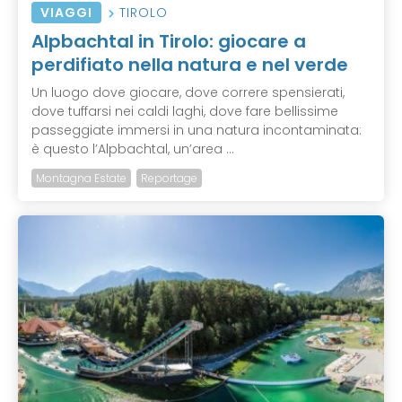
VIAGGI
TIROLO
Alpbachtal in Tirolo: giocare a
perdifiato nella natura e nel verde
Un luogo dove giocare, dove correre spensierati,
dove tuffarsi nei caldi laghi, dove fare bellissime
passeggiate immersi in una natura incontaminata:
è questo l’Alpbachtal, un’area ...
Montagna Estate
Reportage