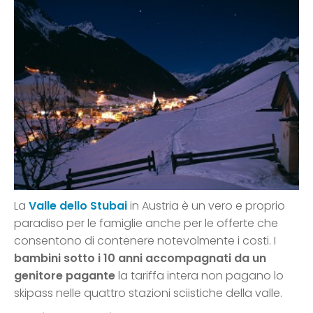
La
Valle dello Stubai
in Austria è un vero e proprio
paradiso per le famiglie anche per le offerte che
consentono di contenere notevolmente i costi. I
bambini sotto i 10 anni accompagnati da un
genitore pagante
la tariffa intera non pagano lo
skipass nelle quattro stazioni sciistiche della valle.