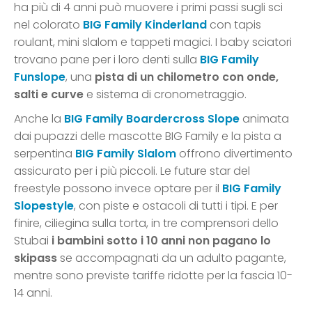
ha più di 4 anni può muovere i primi passi sugli sci
nel colorato
BIG Family Kinderland
con tapis
roulant, mini slalom e tappeti magici. I baby sciatori
trovano pane per i loro denti sulla
BIG Family
Funslope
, una
pista di un chilometro con onde,
salti e curve
e sistema di cronometraggio.
Anche la
BIG Family Boardercross Slope
animata
dai pupazzi delle mascotte BIG Family e la pista a
serpentina
BIG Family Slalom
offrono divertimento
assicurato per i più piccoli. Le future star del
freestyle possono invece optare per il
BIG Family
Slopestyle
, con piste e ostacoli di tutti i tipi. E per
finire, ciliegina sulla torta, in tre comprensori dello
Stubai
i bambini sotto i 10 anni non pagano lo
skipass
se accompagnati da un adulto pagante,
mentre sono previste tariffe ridotte per la fascia 10-
14 anni.