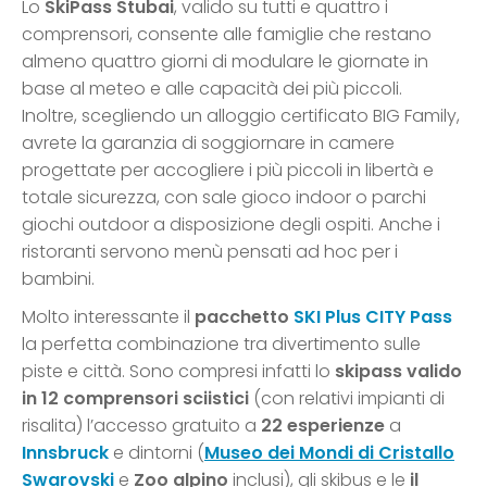
Lo
SkiPass Stubai
, valido su tutti e quattro i
comprensori, consente alle famiglie che restano
almeno quattro giorni di modulare le giornate in
base al meteo e alle capacità dei più piccoli.
Inoltre, scegliendo un alloggio certificato BIG Family,
avrete la garanzia di soggiornare in camere
progettate per accogliere i più piccoli in libertà e
totale sicurezza, con sale gioco indoor o parchi
giochi outdoor a disposizione degli ospiti. Anche i
ristoranti servono menù pensati ad hoc per i
bambini.
Molto interessante il
pacchetto
SKI Plus CITY Pass
la perfetta combinazione tra divertimento sulle
piste e città. Sono compresi infatti lo
skipass valido
in 12 comprensori sciistici
(con relativi impianti di
risalita) l’accesso gratuito a
22 esperienze
a
Innsbruck
e dintorni (
Museo dei Mondi di Cristallo
Swarovski
e
Zoo alpino
inclusi), gli skibus e le
il