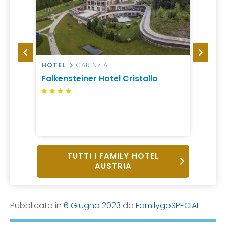
HOTEL
CARINZIA
HOTEL
Falkensteiner Hotel Cristallo
Falke
Sonn
TUTTI I FAMILY HOTEL
AUSTRIA
Pubblicato in
6 Giugno 2023
da
FamilygoSPECIAL