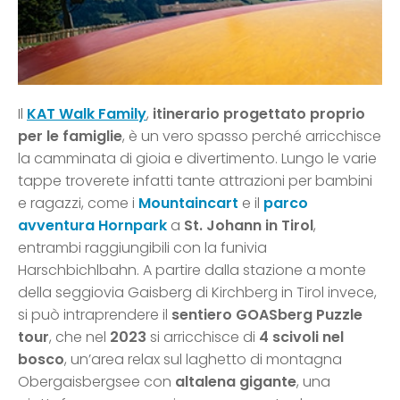
Il
KAT Walk Family
,
itinerario progettato proprio
per le famiglie
, è un vero spasso perché arricchisce
la camminata di gioia e divertimento. Lungo le varie
tappe troverete infatti tante attrazioni per bambini
e ragazzi, come i
Mountaincart
e il
parco
avventura Hornpark
a
St. Johann in Tirol
,
entrambi raggiungibili con la funivia
Harschbichlbahn. A partire dalla stazione a monte
della seggiovia Gaisberg di Kirchberg in Tirol invece,
si può intraprendere il
sentiero GOASberg Puzzle
tour
, che nel
2023
si arricchisce di
4 scivoli nel
bosco
, un’area relax sul laghetto di montagna
Obergaisbergsee con
altalena gigante
, una