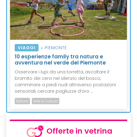
VIAGGI
PIEMONTE
10 esperienze family tra natura e
avventura nel verde del Piemonte
Osservare i lupi da una torretta, ascoltare il
bramito dei cervi nel silenzio del bosco,
camminare a piedi nudi attraverso postazioni
sensoriali, cercare pagliuzze d’oro ...
Natura
Arte e Cultura
Offerte in vetrina