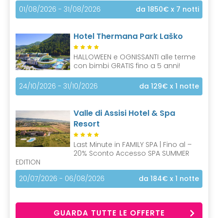
01/08/2026 - 31/08/2026
da 1850€
x 7 notti
Hotel Thermana Park Laško
HALLOWEEN e OGNISSANTI alle terme
con bimbi GRATIS fino a 5 anni!
24/10/2026 - 31/10/2026
da 129€
x 1 notte
Valle di Assisi Hotel & Spa
Resort
Last Minute in FAMILY SPA | Fino al –
20% Sconto Accesso SPA SUMMER
EDITION
20/07/2026 - 06/08/2026
da 184€
x 1 notte
GUARDA TUTTE LE OFFERTE