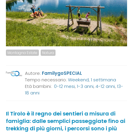
Montagna Estate
Natura
Autore:
FamilygoSPECIAL
Tempo necessario:
Weekend, 1 settimana
Età bambini:
0-12 mesi
,
1-3 anni
,
4-12 anni
,
13-
18 anni
Il Tirolo è il regno dei sentieri a misura di
famiglia: dalle semplici passeggiate fino ai
trekking di più giorni, i percorsi sono i più