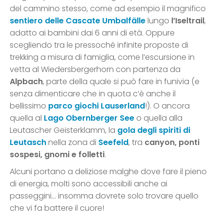
del cammino stesso, come ad esempio il magnifico
sentiero delle Cascate Umbalfälle
lungo
l’Iseltrail
,
adatto ai bambini dai 6 anni di età. Oppure
scegliendo tra le pressoché infinite proposte di
trekking a misura di famiglia, come l’escursione in
vetta al Wiedersbergerhorn con partenza da
Alpbach
, parte della quale si può fare in funivia (e
senza dimenticare che in quota c’è anche il
bellissimo
parco giochi Lauserland
!). O ancora
quella al
Lago Obernberger See
o quella alla
Leutascher Geisterklamm, la
gola degli spiriti di
Leutasch
nella zona di
Seefeld
, tra
canyon, ponti
sospesi, gnomi e folletti
.
Alcuni portano a deliziose malghe dove fare il pieno
di energia, molti sono accessibili anche ai
passeggini… insomma dovrete solo trovare quello
che vi fa battere il cuore!