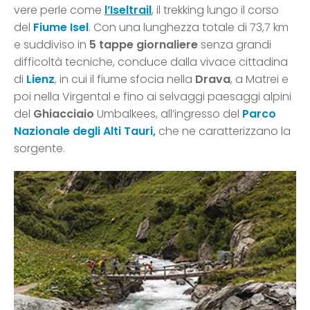
vere perle come
l’
Iseltrail
, il trekking lungo il corso
del
Fiume Isel
. Con una lunghezza totale di 73,7 km
e suddiviso in
5 tappe giornaliere
senza grandi
difficoltà tecniche, conduce dalla vivace cittadina
di
Lienz
, in cui il fiume sfocia nella
Drava
, a Matrei e
poi nella Virgental e fino ai selvaggi paesaggi alpini
del
Ghiacciaio
Umbalkees, all’ingresso del
Parco
Nazionale degli Alti Tauri
,
che ne caratterizzano la
sorgente.