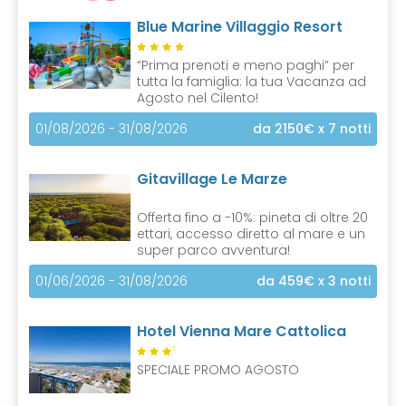
Blue Marine Villaggio Resort
“Prima prenoti e meno paghi” per
tutta la famiglia: la tua Vacanza ad
Agosto nel Cilento!
01/08/2026 - 31/08/2026
da 2150€
x 7 notti
Gitavillage Le Marze
Offerta fino a -10%: pineta di oltre 20
ettari, accesso diretto al mare e un
super parco avventura!
01/06/2026 - 31/08/2026
da 459€
x 3 notti
Hotel Vienna Mare Cattolica
S
SPECIALE PROMO AGOSTO