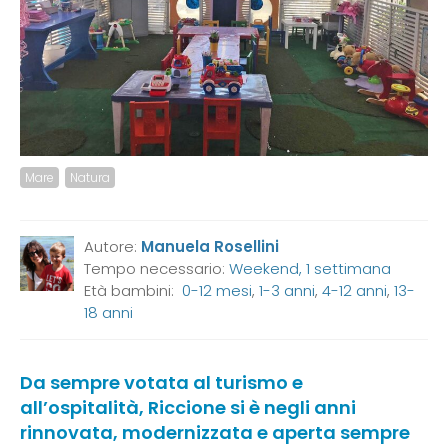
Mare
Natura
Autore:
Manuela Rosellini
Tempo necessario:
Weekend, 1 settimana
Età bambini:
0-12 mesi
,
1-3 anni
,
4-12 anni
,
13-
18 anni
Da sempre votata al turismo e
all’ospitalità, Riccione si è negli anni
rinnovata, modernizzata e aperta sempre