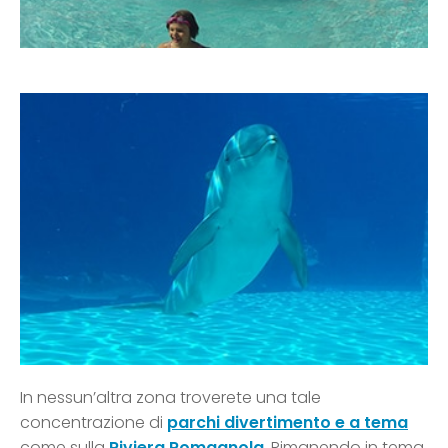
In nessun’altra zona troverete una tale
concentrazione di
parchi divertimento e a tema
come sulla
Riviera Romagnola
. Rimanendo in tema