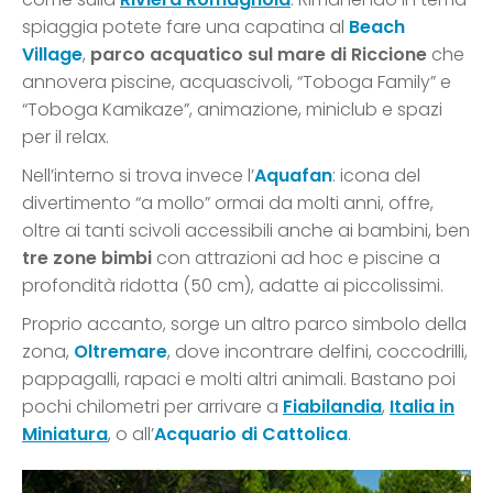
spiaggia potete fare una capatina al
Beach
Village
,
parco acquatico sul mare
di Riccione
che
annovera piscine, acquascivoli, “Toboga Family” e
“Toboga Kamikaze”, animazione, miniclub e spazi
per il relax.
Nell’interno si trova invece l’
Aquafan
: icona del
divertimento “a mollo” ormai da molti anni, offre,
oltre ai tanti scivoli accessibili anche ai bambini, ben
tre zone bimbi
con attrazioni ad hoc e piscine a
profondità ridotta (50 cm), adatte ai piccolissimi.
Proprio accanto, sorge un altro parco simbolo della
zona,
Oltremare
, dove incontrare delfini, coccodrilli,
pappagalli, rapaci e molti altri animali. Bastano poi
pochi chilometri per arrivare a
Fiabilandia
,
Italia in
Miniatura
, o all’
Acquario di Cattolica
.