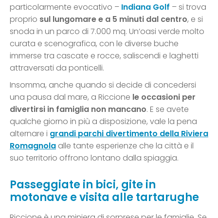
particolarmente evocativo –
Indiana Golf
– si trova
proprio
sul lungomare e a 5 minuti dal centro
, e si
snoda in un parco di 7.000 mq. Un’oasi verde molto
curata e scenografica, con le diverse buche
immerse tra cascate e rocce, saliscendi e laghetti
attraversati da ponticelli.
Insomma, anche quando si decide di concedersi
una pausa dal mare, a Riccione
le occasioni per
divertirsi in famiglia non mancano
. E se avete
qualche giorno in più a disposizione, vale la pena
alternare i
grandi parchi divertimento della Riviera
Romagnola
alle tante esperienze che la città e il
suo territorio offrono lontano dalla spiaggia.
Passeggiate in bici, gite in
motonave e visita alle tartarughe
Riccione è una miniera di sorprese per le famiglie. Se