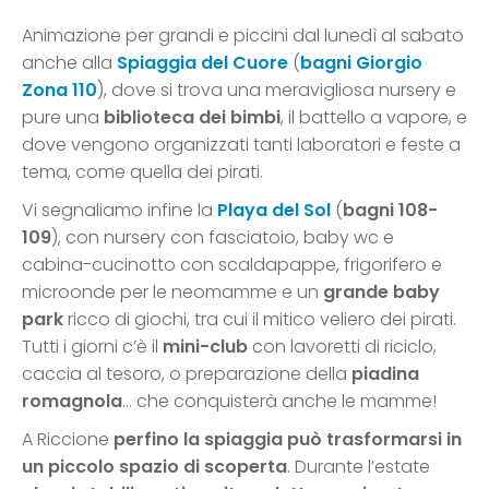
Animazione per grandi e piccini dal lunedì al sabato
anche alla
Spiaggia del Cuore
(
bagni Giorgio
Zona 110
), dove si trova una meravigliosa nursery e
pure una
biblioteca dei bimbi
, il battello a vapore, e
dove vengono organizzati tanti laboratori e feste a
tema, come quella dei pirati.
Vi segnaliamo infine la
Playa del Sol
(
bagni 108-
109
), con nursery con fasciatoio, baby wc e
cabina-cucinotto con scaldapappe, frigorifero e
microonde per le neomamme e un
grande baby
park
ricco di giochi, tra cui il mitico veliero dei pirati.
Tutti i giorni c’è il
mini-club
con lavoretti di riciclo,
caccia al tesoro, o preparazione della
piadina
romagnola
… che conquisterà anche le mamme!
A Riccione
perfino la spiaggia può trasformarsi in
un piccolo spazio di scoperta
. Durante l’estate