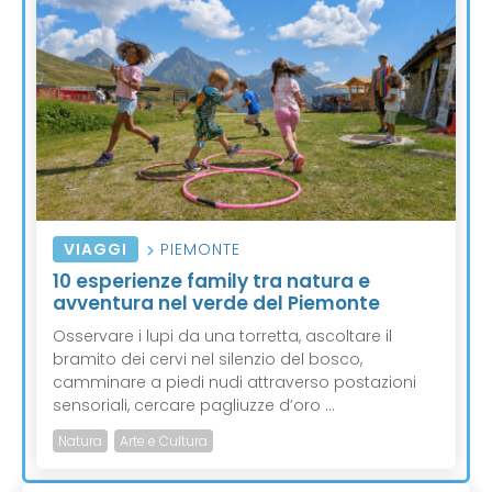
VIAGGI
PIEMONTE
10 esperienze family tra natura e
avventura nel verde del Piemonte
Osservare i lupi da una torretta, ascoltare il
bramito dei cervi nel silenzio del bosco,
camminare a piedi nudi attraverso postazioni
sensoriali, cercare pagliuzze d’oro ...
Natura
Arte e Cultura