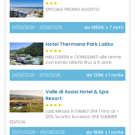
S
SPECIALE PROMO AGOSTO
01/08/2026 - 31/08/2026
da 1850€
x 7 notti
Hotel Thermana Park Laško
HALLOWEEN e OGNISSANTI alle terme
con bimbi GRATIS fino a 5 anni!
24/10/2026 - 31/10/2026
da 129€
x 1 notte
Valle di Assisi Hotel & Spa
Resort
Last Minute in FAMILY SPA | Fino al –
20% Sconto Accesso SPA SUMMER
EDITION
20/07/2026 - 06/08/2026
da 184€
x 1 notte