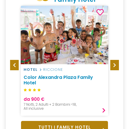
HOTEL
RICCIONE
HOTEL
Color Alexandra Plaza Family
Hotel
Hotel
da 900 €
da 68
7 Notti, 2 Adulti + 2 Bambini <18,
1 Notte, 
All inclusive
Pensio
TUTTI I FAMILY HOTEL