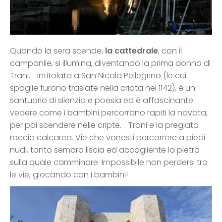
Quando la sera scende,
la cattedrale
, con il
campanile, si illumina, diventando la prima donna di
Trani. Intitolata a San Nicola Pellegrino (le cui
spoglie furono traslate nella cripta nel 1142), è un
santuario di silenzio e poesia ed è affascinante
vedere come i bambini percorrono rapiti la navata,
per poi scendere nelle cripte. Trani e la pregiata
roccia calcarea. Vie che vorresti percorrere a piedi
nudi, tanto sembra liscia ed accogliente la pietra
sulla quale camminare. Impossibile non perdersi tra
le vie, giocando con i bambini!