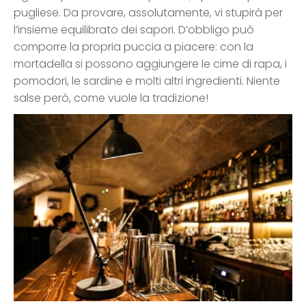
pugliese. Da provare, assolutamente, vi stupirà per
l’insieme equilibrato dei sapori. D’obbligo può
comporre la propria puccia a piacere: con la
mortadella si possono aggiungere le cime di rapa, i
pomodori, le sardine e molti altri ingredienti. Niente
salse però, come vuole la tradizione!