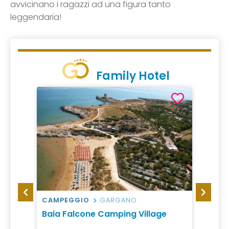
avvicinano i ragazzi ad una figura tanto
leggendaria!
Family Hotel
CAMPEGGIO
GARGANO
RESO
Lunga
Baia Falcone Camping Village
Gattar
Pugli