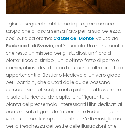
Il giorno seguente, abbiamo in programma una
tappa che ci lascia senza fiato per la sua bellezza,
così pura ed eterna:
Castel del Monte
, voluto da
Federico II di Svevia
, nel XIII secolo. Un monumento
che resta un mistero per gli studiosi, un “libro di
pietra” ricco di simboli, un labirinto fatto di porte e
camini, chiavi di volta con basilischi e altre creature
appartenenti al Bestiario Medievale. Un vero gioco
per i bambini, che aiutati dalle guide possono
cercare i simboli scolpiti nella pietra, e attraversare
le sale alla ricerca del capitello raffigurante la
pianta del prezzemolo! Interessanti i libri dedicati ai
bambini sulla figura dell’Imperatore Federico II, e in
vendita al bookshop del castello. Ve li consigliamo
per la freschezza dei testi e delle illustrazioni, che