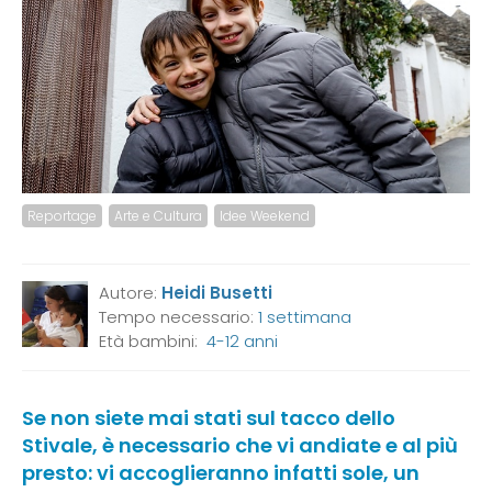
Reportage
Arte e Cultura
Idee Weekend
Autore:
Heidi Busetti
Tempo necessario:
1 settimana
Età bambini:
4-12 anni
Se non siete mai stati sul tacco dello
Stivale, è necessario che vi andiate e al più
presto: vi accoglieranno infatti sole, un