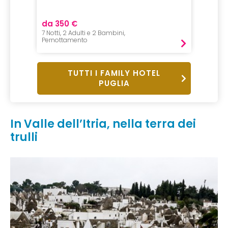
da 350 €
da 29
7 Notti, 2 Adulti e 2 Bambini,
1 Notte,
Pernottamento
Pernot
TUTTI I FAMILY HOTEL
PUGLIA
In Valle dell’Itria, nella terra dei
trulli