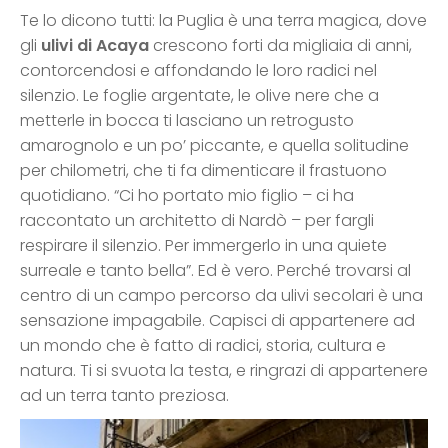
Te lo dicono tutti: la Puglia è una terra magica, dove
gli
ulivi di Acaya
crescono forti da migliaia di anni,
contorcendosi e affondando le loro radici nel
silenzio. Le foglie argentate, le olive nere che a
metterle in bocca ti lasciano un retrogusto
amarognolo e un po’ piccante, e quella solitudine
per chilometri, che ti fa dimenticare il frastuono
quotidiano. “Ci ho portato mio figlio – ci ha
raccontato un architetto di Nardò – per fargli
respirare il silenzio. Per immergerlo in una quiete
surreale e tanto bella”. Ed è vero. Perché trovarsi al
centro di un campo percorso da ulivi secolari è una
sensazione impagabile. Capisci di appartenere ad
un mondo che è fatto di radici, storia, cultura e
natura. Ti si svuota la testa, e ringrazi di appartenere
ad un terra tanto preziosa.