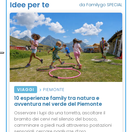
Idee per te
da Familygo SPECIAL
VIAGGI
PIEMONTE
10 esperienze family tra natura e
avventura nel verde del Piemonte
Osservare i lupi da una torretta, ascoltare il
bramito dei cervi nel silenzio del bosco,
camminare a piedi nudi attraverso postazioni
sensoriali, cercare pagliuzze d’oro ...