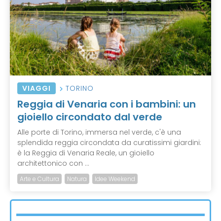
VIAGGI
TORINO
Reggia di Venaria con i bambini: un
gioiello circondato dal verde
Alle porte di Torino, immersa nel verde, c'è una
splendida reggia circondata da curatissimi giardini:
è la Reggia di Venaria Reale, un gioiello
architettonico con ...
Arte e Cultura
Natura
Idee Weekend