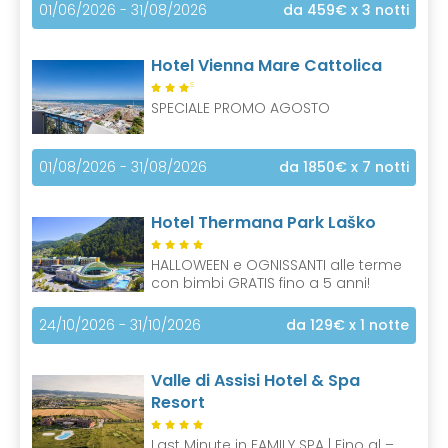
01/06/2026 - 31/08/2026
da 459€
x 3 notti
Hotel Vienna Mare Cattolica
S
SPECIALE PROMO AGOSTO
01/08/2026 - 31/08/2026
da 1850€
x 7 notti
Hotel Thermana Park Laško
HALLOWEEN e OGNISSANTI alle terme
con bimbi GRATIS fino a 5 anni!
24/10/2026 - 31/10/2026
da 129€
x 1 notte
Valle di Assisi Hotel & Spa
Resort
Last Minute in FAMILY SPA | Fino al –