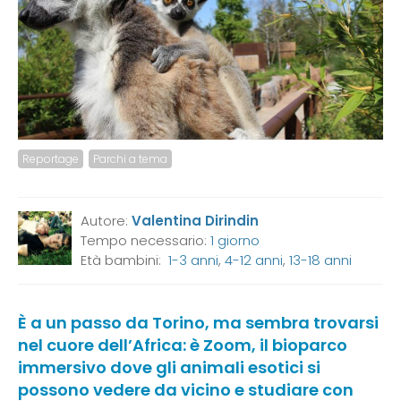
Reportage
Parchi a tema
Autore:
Valentina Dirindin
Tempo necessario:
1 giorno
Età bambini:
1-3 anni
,
4-12 anni
,
13-18 anni
È a un passo da Torino, ma sembra trovarsi
nel cuore dell’Africa: è Zoom, il bioparco
immersivo dove gli animali esotici si
possono vedere da vicino e studiare con