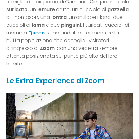
famiglia del bioparco di Cumiana. Cinque cuccioli di
suricato
, un
lemure
catta, un cucciolo di
gazzella
di Thompson, una
lontra
, un’antilope Eland, due
cuccioli di
lama
e due
pinguini
. I suricati, cuccioli di
mamma
Queen
, sono andati ad aumentare la
buffa popolazione che accoglie i visitatori
all’ingresso di
Zoom
, con una vedetta sempre
attenta posizionata sul punto più alto del loro
habitat.
Le Extra Experience di Zoom