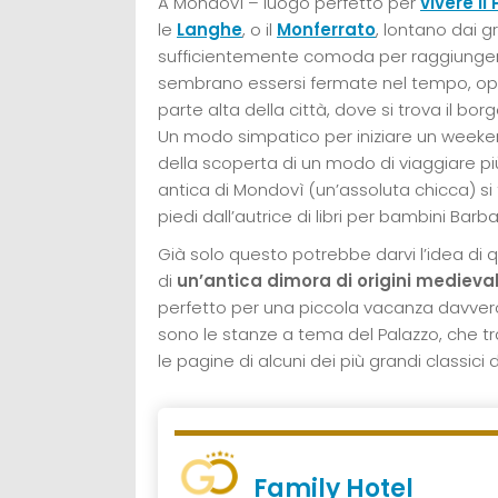
A Mondovì – luogo perfetto per
vivere i
le
Langhe
, o il
Monferrato
, lontano dai g
sufficientemente comoda per raggiungere t
sembrano essersi fermate nel tempo, oppur
parte alta della città, dove si trova il borgo
Un modo simpatico per iniziare un weekend
della scoperta di un modo di viaggiare più
antica di Mondovì (un’assoluta chicca) si
piedi dall’autrice di libri per bambini Barb
Già solo questo potrebbe darvi l’idea di q
di
un’antica dimora di origini medieval
perfetto per una piccola vacanza davvero 
sono le stanze a tema del Palazzo, che tr
le pagine di alcuni dei più grandi classici d
Family Hotel