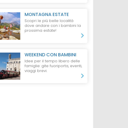
MONTAGNA ESTATE
Scopri le più belle località
dove andare con i bambini la
prossima estate!
O
LAGO
HOTEL
VALSESIA
RESIDENCE
VAL
D'OSSOLA
Hotel NH Collection
WEEKEND CON BAMBINI
illage
Incanto Walser
Alagna Mirtillo
Idee per il tempo libero delle
erbania
Apartments
Rosso
famiglie: gite fuoriporta, eventi,
viaggi brevi.
da 200 €
da 329 €
ti e 2 bambini,
1 Notte, 2 Adulti e 1 Bambino,
2 Notti, 2 Adulti + 2 B
o
Mezza Pensione
Pernottamento