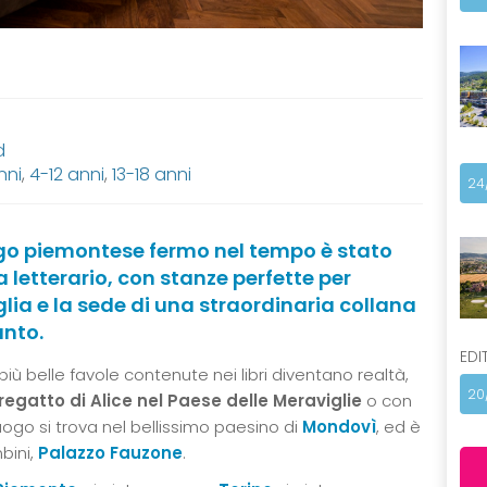
d
nni
,
4-12 anni
,
13-18 anni
24
rgo piemontese fermo nel tempo è stato
letterario, con stanze perfette per
lia e la sede di una straordinaria collana
anto.
EDI
ù belle favole contenute nei libri diventano realtà,
20
regatto di Alice nel Paese delle Meraviglie
o con
uogo si trova nel bellissimo paesino di
Mondovì
, ed è
bini,
Palazzo Fauzone
.