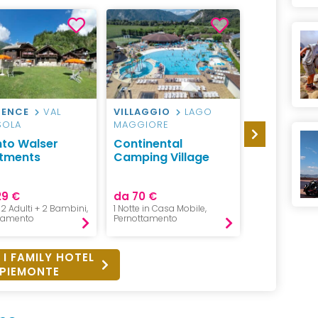
DENCE
VAL
VILLAGGIO
LAGO
CAMPEGGI
SOLA
MAGGIORE
MAGGIORE
nto Walser
Continental
Camping V
tments
Camping Village
Isolino, V
29 €
da 70 €
da 94 €
, 2 Adulti + 2 Bambini,
1 Notte in Casa Mobile,
1 Notte, 2 Adul
tamento
Pernottamento
Pernottament
 I FAMILY HOTEL
PIEMONTE