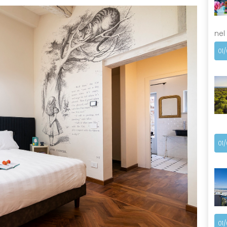
nel
01
01
01