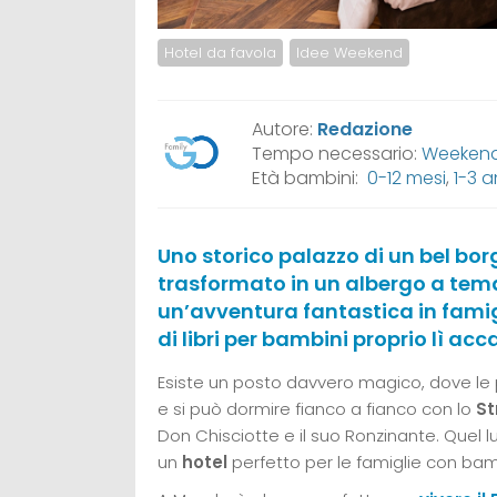
Hotel da favola
Idee Weekend
Autore:
Redazione
Tempo necessario:
Weeken
Età bambini:
0-12 mesi
,
1-3 a
Uno storico palazzo di un bel bo
trasformato in un albergo a tema 
un’avventura fantastica in famig
di libri per bambini proprio lì acc
Esiste un posto davvero magico, dove le pi
e si può dormire fianco a fianco con lo
St
Don Chisciotte e il suo Ronzinante. Quel l
un
hotel
perfetto per le famiglie con bam