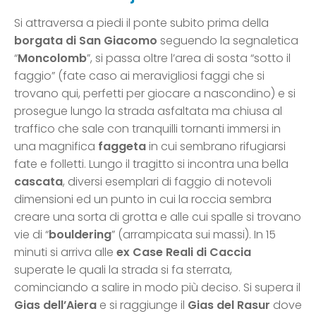
Si attraversa a piedi il ponte subito prima della
borgata di San Giacomo
seguendo la segnaletica
“
Moncolomb
”, si passa oltre l’area di sosta “sotto il
faggio” (fate caso ai meravigliosi faggi che si
trovano qui, perfetti per giocare a nascondino) e si
prosegue lungo la strada asfaltata ma chiusa al
traffico che sale con tranquilli tornanti immersi in
una magnifica
faggeta
in cui sembrano rifugiarsi
fate e folletti. Lungo il tragitto si incontra una bella
cascata
, diversi esemplari di faggio di notevoli
dimensioni ed un punto in cui la roccia sembra
creare una sorta di grotta e alle cui spalle si trovano
vie di “
bouldering
” (arrampicata sui massi). In 15
minuti si arriva alle
ex Case Reali di Caccia
superate le quali la strada si fa sterrata,
cominciando a salire in modo più deciso. Si supera il
Gias dell’Aiera
e si raggiunge il
Gias del Rasur
dove