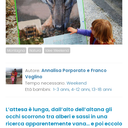
Montagna
Natura
Idee Weekend
Autore:
Annalisa Porporato e Franco
Voglino
Tempo necessario:
Weekend
Età bambini:
1-3 anni
,
4-12 anni
,
13-18 anni
L’attesa è lunga, dall’alto dell’altana gli
occhi scorrono tra alberi e sassi in una
ricerca apparentemente vana… e poi eccolo