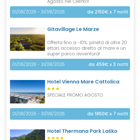
Agosto nel Cilento!
01/08/2026 - 31/08/2026
da 2150€
x 7 notti
Gitavillage Le Marze
Offerta fino a -10%: pineta di oltre 20
ettari, accesso diretto al mare e un
super parco avventura!
01/06/2026 - 31/08/2026
da 459€
x 3 notti
Hotel Vienna Mare Cattolica
S
SPECIALE PROMO AGOSTO
01/08/2026 - 31/08/2026
da 1850€
x 7 notti
Hotel Thermana Park Laško