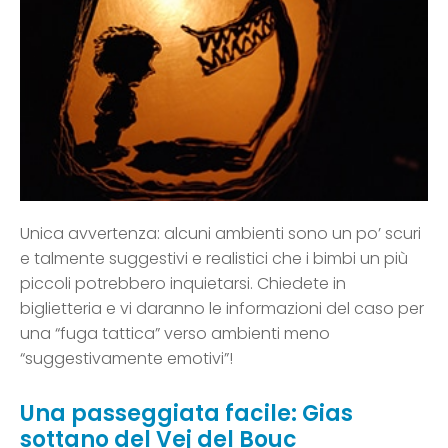
Unica avvertenza: alcuni ambienti sono un po’ scuri
e talmente suggestivi e realistici che i bimbi un più
piccoli potrebbero inquietarsi. Chiedete in
biglietteria e vi daranno le informazioni del caso per
una “fuga tattica” verso ambienti meno
“suggestivamente emotivi”!
Una passeggiata facile: Gias
sottano del Vej del Bouc