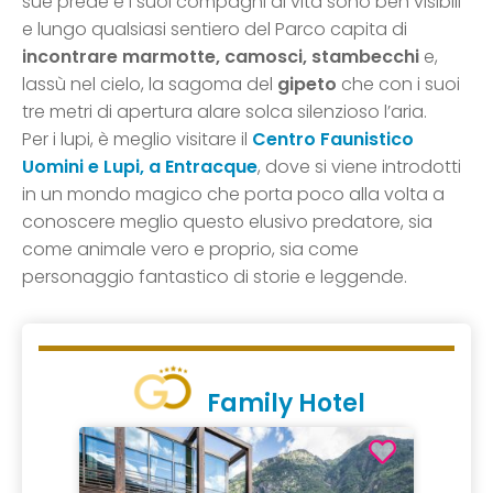
sue prede e i suoi compagni di vita sono ben visibili
e lungo qualsiasi sentiero del Parco capita di
incontrare marmotte, camosci, stambecchi
e,
lassù nel cielo, la sagoma del
gipeto
che con i suoi
tre metri di apertura alare solca silenzioso l’aria.
Per i lupi, è meglio visitare il
Centro Faunistico
Uomini e Lupi, a Entracque
, dove si viene introdotti
in un mondo magico che porta poco alla volta a
conoscere meglio questo elusivo predatore, sia
come animale vero e proprio, sia come
personaggio fantastico di storie e leggende.
Family Hotel