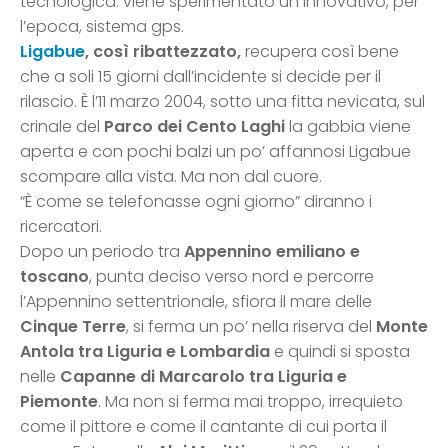
tecnologica: viene sperimentato un innovativo, per
l’epoca, sistema gps.
Ligabue
, così ribattezzato,
recupera così bene
che a soli 15 giorni dall’incidente si decide per il
rilascio. È l’11 marzo 2004, sotto una fitta nevicata, sul
crinale del
Parco dei Cento Laghi
la gabbia viene
aperta e con pochi balzi un po’ affannosi Ligabue
scompare alla vista. Ma non dal cuore.
“È come se telefonasse ogni giorno” diranno i
ricercatori.
Dopo un periodo tra
Appennino emiliano e
toscano
, punta deciso verso nord e percorre
l’Appennino settentrionale, sfiora il mare delle
Cinque Terre
, si ferma un po’ nella riserva del
Monte
Antola tra Liguria e Lombardia
e quindi si sposta
nelle
Capanne di Marcarolo tra Liguria e
Piemonte
. Ma non si ferma mai troppo, irrequieto
come il pittore e come il cantante di cui porta il