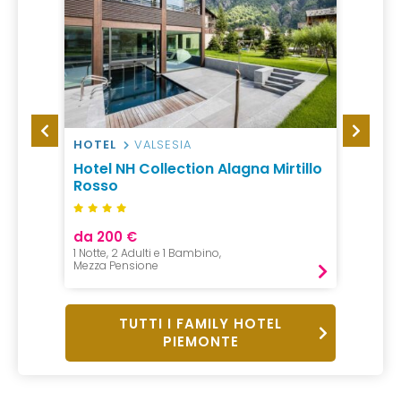
HOTEL
VALSESIA
CAMP
Hotel NH Collection Alagna Mirtillo
Campi
Rosso
da 200 €
da 94
1 Notte, 2 Adulti e 1 Bambino,
1 Notte,
Mezza Pensione
Pernot
TUTTI I FAMILY HOTEL
PIEMONTE