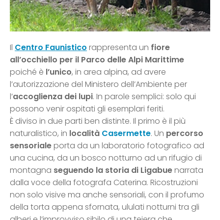
Il
Centro Faunistico
rappresenta un
fiore
all’occhiello per il Parco delle Alpi Marittime
poiché è
l’unico
, in area alpina, ad avere
l’autorizzazione del Ministero dell’Ambiente per
l’
accoglienza dei lupi
. In parole semplici: solo qui
possono venir ospitati gli esemplari feriti.
È diviso in due parti ben distinte. Il primo è il più
naturalistico, in
località
Casermette
. Un
percorso
sensoriale
porta da un laboratorio fotografico ad
una cucina, da un bosco notturno ad un rifugio di
montagna
seguendo la storia di Ligabue
narrata
dalla voce della fotografa Caterina. Ricostruzioni
non solo visive ma anche sensoriali, con il profumo
della torta appena sfornata, ululati notturni tra gli
alberi e l’improvviso sibilo di una teiera che