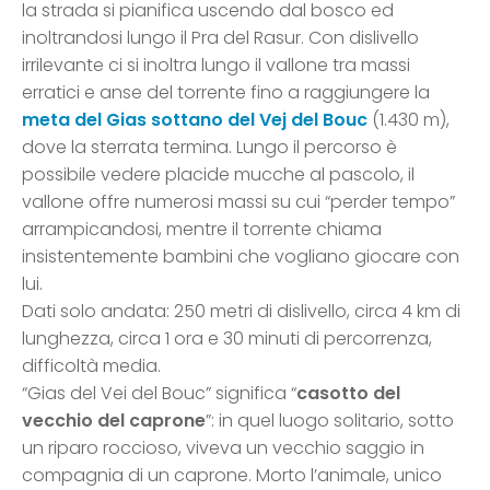
la strada si pianifica uscendo dal bosco ed
inoltrandosi lungo il Pra del Rasur. Con dislivello
irrilevante ci si inoltra lungo il vallone tra massi
erratici e anse del torrente fino a raggiungere la
meta del Gias sottano del Vej del Bouc
(1.430 m),
dove la sterrata termina. Lungo il percorso è
possibile vedere placide mucche al pascolo, il
vallone offre numerosi massi su cui “perder tempo”
arrampicandosi, mentre il torrente chiama
insistentemente bambini che vogliano giocare con
lui.
Dati solo andata: 250 metri di dislivello, circa 4 km di
lunghezza, circa 1 ora e 30 minuti di percorrenza,
difficoltà media.
“Gias del Vei del Bouc” significa “
casotto del
vecchio del caprone
”: in quel luogo solitario, sotto
un riparo roccioso, viveva un vecchio saggio in
compagnia di un caprone. Morto l’animale, unico