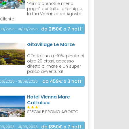
“Prima prenoti e meno
paghi” per tutta la famiglia:
la tua Vacanza ad Agosto
 Cilento!
da 2150€
x 7 notti
/08/2026 - 31/08/2026
Gitavillage Le Marze
Offerta fino a -10%: pineta di
oltre 20 ettari, accesso
diretto al mare e un super
parco avventura!
da 459€
x 3 notti
/06/2026 - 31/08/2026
Hotel Vienna Mare
Cattolica
S
SPECIALE PROMO AGOSTO
da 1850€
x 7 notti
/08/2026 - 31/08/2026