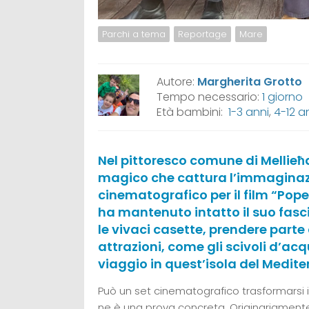
Parchi a tema
Reportage
Mare
Autore:
Margherita Grotto
Tempo necessario:
1 giorno
Età bambini:
1-3 anni
,
4-12 a
Nel pittoresco comune di Mellieħa
magico che cattura l’immaginazi
cinematografico per il film “Popey
ha mantenuto intatto il suo fasc
le vivaci casette, prendere parte 
attrazioni, come gli scivoli d’a
viaggio in quest’isola del Medit
Può un set cinematografico trasformarsi 
ne è una prova concreta. Originariamente