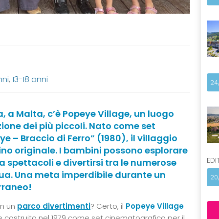
nni
,
13-18 anni
24
, a Malta, c’è Popeye Village, un luogo
one dei più piccoli. Nato come set
e – Braccio di Ferro” (1980), il villaggio
ino originale. I bambini possono esplorare
EDI
a spettacoli e divertirsi tra le numerose
cqua. Una meta imperdibile durante un
20
erraneo!
in un
parco divertimenti
? Certo, il
Popeye Village
 costruito nel 1979 come set cinematografico per il