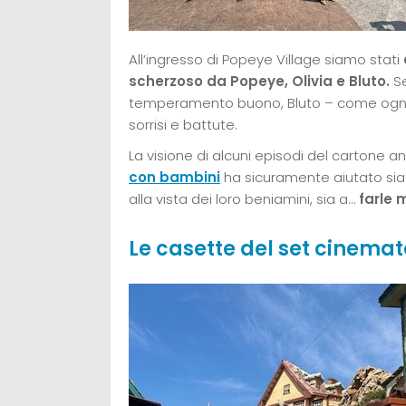
All’ingresso di Popeye Village siamo stati
scherzoso da Popeye, Olivia e Bluto.
S
temperamento buono, Bluto – come ogni “cat
sorrisi e battute.
La visione di alcuni episodi del cartone
con bambini
ha sicuramente aiutato sia 
alla vista dei loro beniamini, sia a…
farle 
Le casette del set cinemato