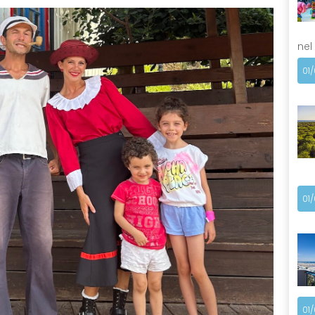
nel
01
01
01