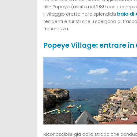
film Popeye (uscito nel 1980 con il compian
il villaggio eretto nella splendida
baia di
residenti e turisti che lì scelgono di tras
freschezza.
Popeye Village: entrare in
Riconoscibile già dalla strada che conduc