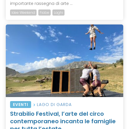
importante rassegna di arte ...
Idee Weekend
Fiabe
Laghi
EVENTI
LAGO DI GARDA
Strabilio Festival, l’arte del circo
contemporaneo incanta le famiglie
per tutta l’estate