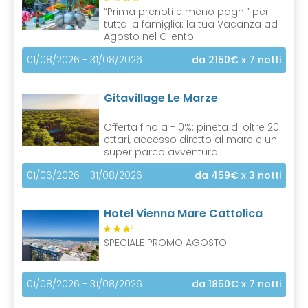
“Prima prenoti e meno paghi” per
tutta la famiglia: la tua Vacanza ad
Agosto nel Cilento!
01/08/2026 - 31/08/2026
da 2150€
x 7 notti
Gitavillage Le Marze
Offerta fino a -10%: pineta di oltre 20
ettari, accesso diretto al mare e un
super parco avventura!
01/06/2026 - 31/08/2026
da 459€
x 3 notti
Hotel Vienna Mare Cattolica
S
SPECIALE PROMO AGOSTO
01/08/2026 - 31/08/2026
da 1850€
x 7 notti