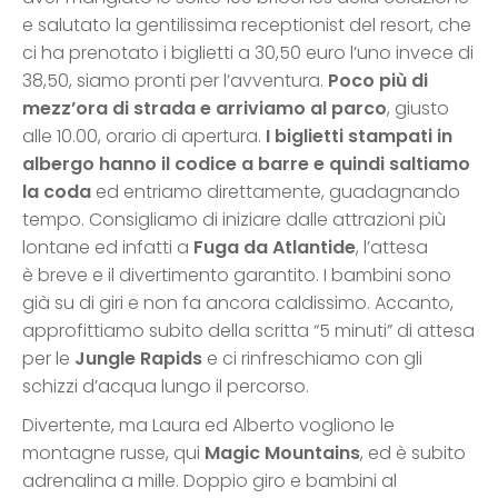
e salutato la gentilissima receptionist del resort, che
ci ha prenotato i biglietti a 30,50 euro l’uno invece di
38,50, siamo pronti per l’avventura.
Poco più di
mezz’ora di strada e arriviamo al parco
, giusto
alle 10.00, orario di apertura.
I biglietti stampati in
albergo hanno il codice a barre e quindi saltiamo
la coda
ed entriamo direttamente, guadagnando
tempo. Consigliamo di iniziare dalle attrazioni più
lontane ed infatti a
Fuga da Atlantide
, l’attesa
è breve e il divertimento garantito. I bambini sono
già su di giri e non fa ancora caldissimo. Accanto,
approfittiamo subito della scritta “5 minuti” di attesa
per le
Jungle Rapids
e ci rinfreschiamo con gli
schizzi d’acqua lungo il percorso.
Divertente, ma Laura ed Alberto vogliono le
montagne russe, qui
Magic Mountains
, ed è subito
adrenalina a mille. Doppio giro e bambini al