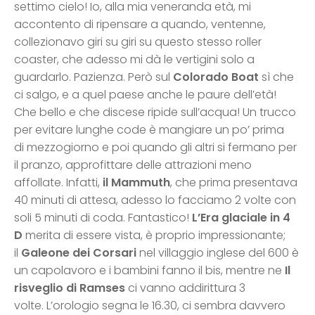
settimo cielo! Io, alla mia veneranda età, mi
accontento di ripensare a quando, ventenne,
collezionavo giri su giri su questo stesso roller
coaster, che adesso mi dà le vertigini solo a
guardarlo. Pazienza. Però sul
Colorado Boat
sì che
ci salgo, e a quel paese anche le paure dell’età!
Che bello e che discese ripide sull’acqua! Un trucco
per evitare lunghe code è mangiare un po’ prima
di mezzogiorno e poi quando gli altri si fermano per
il pranzo, approfittare delle attrazioni meno
affollate. Infatti,
il Mammuth
, che prima presentava
40 minuti di attesa, adesso lo facciamo 2 volte con
soli 5 minuti di coda. Fantastico!
L’Era glaciale in 4
D
merita di essere vista, è proprio impressionante;
il
Galeone dei Corsari
nel villaggio inglese del 600 è
un capolavoro e i bambini fanno il bis, mentre ne
Il
risveglio di Ramses
ci vanno addirittura 3
volte. L’orologio segna le 16.30, ci sembra davvero