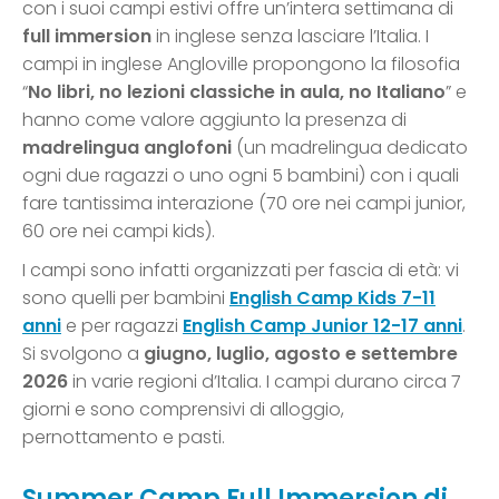
con i suoi campi estivi offre un’intera settimana di
full immersion
in inglese senza lasciare l’Italia. I
campi in inglese Angloville propongono la filosofia
“
No libri, no lezioni classiche in aula, no Italiano
” e
hanno come valore aggiunto la presenza di
madrelingua anglofoni
(un madrelingua dedicato
ogni due ragazzi o uno ogni 5 bambini) con i quali
fare tantissima interazione (70 ore nei campi junior,
60 ore nei campi kids).
I campi sono infatti organizzati per fascia di età: vi
sono quelli per bambini
English Camp Kids 7-11
anni
e per ragazzi
English Camp Junior 12-17 anni
.
Si svolgono a
giugno, luglio, agosto e settembre
2026
in varie regioni d’Italia. I campi durano circa 7
giorni e sono comprensivi di alloggio,
pernottamento e pasti.
Summer Camp Full Immersion di