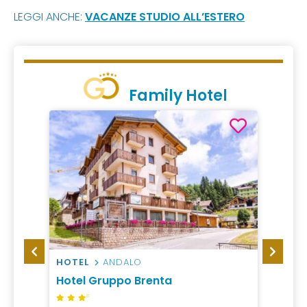
LEGGI ANCHE:
VACANZE STUDIO ALL’ESTERO
Family Hotel
HOTEL
ANDALO
HOTEL
sseier
Hotel Gruppo Brenta
Famil
S