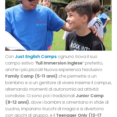
Con
Just English Camps
ognuno trova il suo
campo estivo “
full immersion inglese
” preferito,
anche i più piccoli! Nuova esperienza l’esclusivo
Family Camp (5-11 anni)
che permette a un
bambino e a un genitore di vivere insieme il campus,
alternando momenti di autonomia ad attività
condivise. Ci sono poi i tradizionali
Junior Camp
(8-12 anni)
, dove i bambini si cimentano in sfide di
cucina, imparano trucchi di magia e si divertono
con giochi di gruppo, e il
Teenager Only (13-17