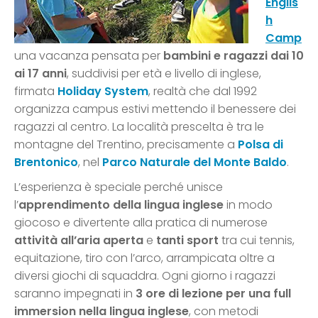
Englis
h
Camp
una vacanza pensata per
bambini e ragazzi dai 10
ai 17 anni
, suddivisi per età e livello di inglese,
firmata
Holiday System
, realtà che dal 1992
organizza campus estivi mettendo il benessere dei
ragazzi al centro. La località prescelta è tra le
montagne del Trentino, precisamente a
Polsa di
Brentonico
, nel
Parco Naturale del Monte Baldo
.
L’esperienza è speciale perché unisce
l’
apprendimento della lingua inglese
in modo
giocoso e divertente alla pratica di numerose
attività all’aria aperta
e
tanti sport
tra cui tennis,
equitazione, tiro con l’arco, arrampicata oltre a
diversi giochi di squaddra. Ogni giorno i ragazzi
saranno impegnati in
3 ore di lezione per una full
immersion nella lingua inglese
, con metodi