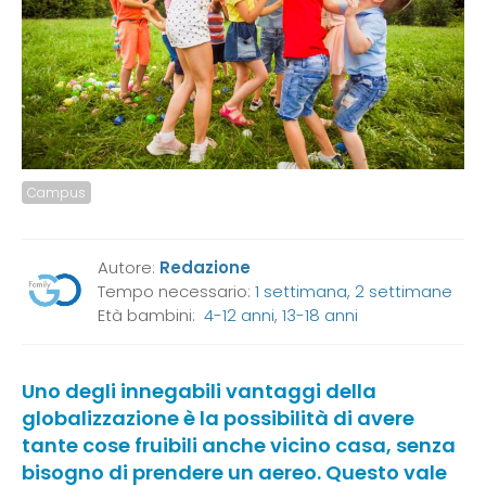
Campus
Autore:
Redazione
Tempo necessario:
1 settimana, 2 settimane
Età bambini:
4-12 anni
,
13-18 anni
Uno degli innegabili vantaggi della
globalizzazione è la possibilità di avere
tante cose fruibili anche vicino casa, senza
bisogno di prendere un aereo. Questo vale