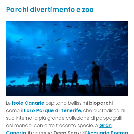
Parchi divertimento e zoo
Le
isole Canarie
ospitano bellissimi
bioparchi
,
come il
Loro Parque di Tenerife
, che custodisce al
suo interno la più grande collezione di pappagalli
del mondo, con oltre trecento specie. A
Gran
Canaria
, il percorso
Deep Sea
dell’
Acquario Poema