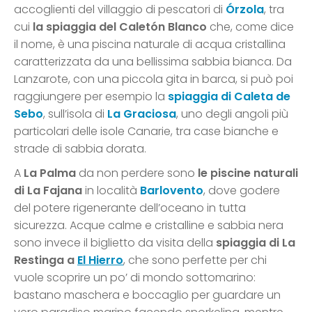
accoglienti del villaggio di pescatori di
Órzola
, tra
cui
la spiaggia del Caletón Blanco
che, come dice
il nome, è una piscina naturale di acqua cristallina
caratterizzata da una bellissima sabbia bianca. Da
Lanzarote, con una piccola gita in barca, si può poi
raggiungere per esempio la
spiaggia di Caleta de
Sebo
, sull’isola di
La Graciosa
, uno degli angoli più
particolari delle isole Canarie, tra case bianche e
strade di sabbia dorata.
A
La Palma
da non perdere sono
le piscine naturali
di La Fajana
in località
Barlovento
, dove godere
del potere rigenerante dell’oceano in tutta
sicurezza. Acque calme e cristalline e sabbia nera
sono invece il biglietto da visita della
spiaggia di La
Restinga a
El Hierro
, che sono perfette per chi
vuole scoprire un po’ di mondo sottomarino:
bastano maschera e boccaglio per guardare un