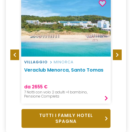
VILLAGGIO
MINORCA
HOTEL
Veraclub Menorca, Santo Tomas
Hotel
da 2655 €
da 32
7 Notti con volo 2 adulti +1 bambino,
1 Notte,
Pensione Completa
Pensio
TUTTI I FAMILY HOTEL
SPAGNA