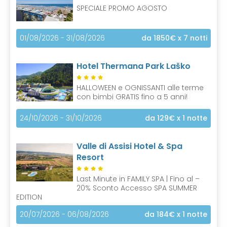
SPECIALE PROMO AGOSTO
01/08/2026 - 31/08/2026
da 1850€
x 7 notti
Hotel Thermana Park Laško
HALLOWEEN e OGNISSANTI alle terme
con bimbi GRATIS fino a 5 anni!
24/10/2026 - 31/10/2026
da 129€
x 1 notte
Valle di Assisi Hotel & Spa
Resort
Last Minute in FAMILY SPA | Fino al –
20% Sconto Accesso SPA SUMMER
EDITION
20/07/2026 - 06/08/2026
da 184€
x 1 notte