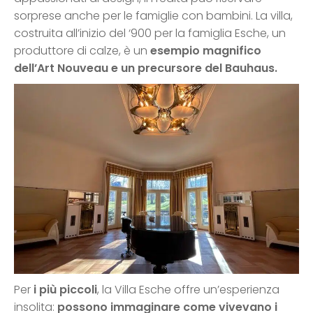
sorprese anche per le famiglie con bambini. La villa,
costruita all’inizio del ‘900 per la famiglia Esche, un
produttore di calze, è un
esempio magnifico
dell’Art Nouveau e un precursore del Bauhaus.
Per
i più piccoli
, la Villa Esche offre un’esperienza
insolita:
possono immaginare come vivevano i