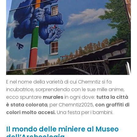
E nel nome della varietà di cui Chemntiz si fa
incubatrice, sorprendendo con le sue mille anime,
ecco spuntare
murales
in ogni dove:
tutta la città
è stata colorata
, per Chemntiz2025,
con graffiti di
colori molto accesi.
Una festa per i bambini.
Il mondo delle miniere al Museo