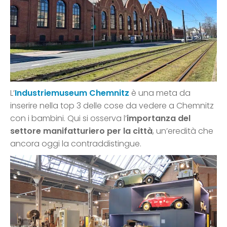
L’
Industriemuseum Chemnitz
è una meta da
inserire nella top 3 delle cose da vedere a Chemnitz
con i bambini. Qui si osserva l’
importanza del
settore manifatturiero per la città
, un’eredità che
ancora oggi la contraddistingue.