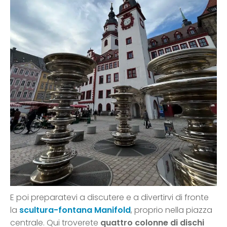
E poi preparatevi a discutere e a divertirvi di fronte
la
scultura-fontana
Manifold
, proprio nella piazza
centrale. Qui troverete
quattro colonne di dischi