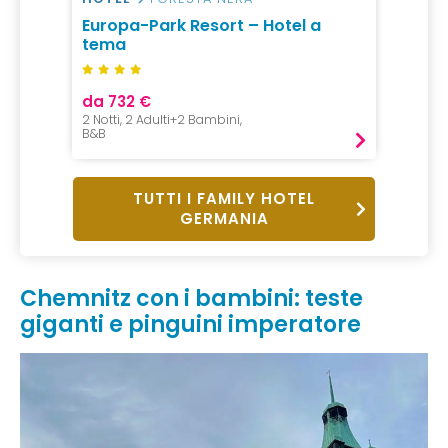
Europa-Park Resort – Hotel a
tema
da 732 €
2 Notti, 2 Adulti+2 Bambini,
B&B
TUTTI I FAMILY HOTEL
GERMANIA
Chemnitz con i bambini: teste
giganti e pinguini imperatore