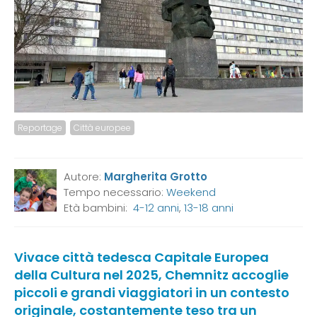
Reportage
Città europee
Autore:
Margherita Grotto
Tempo necessario:
Weekend
Età bambini:
4-12 anni
,
13-18 anni
Vivace città tedesca Capitale Europea
della Cultura nel 2025, Chemnitz accoglie
piccoli e grandi viaggiatori in un contesto
originale, costantemente teso tra un