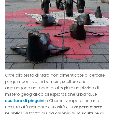
Oltre alla testa di Marx, non dimenticate di cercare i
pinguini con i vostri bambini, sculture che
aggiungono un tocco di allegria e un pizzico di
mistero geografico all’esplorazione urbana. Le
sculture di pinguini
a Chemnitz rappresentano
un’altra affascinante curiosità e un
‘opera d’arte
pubblica
: si tratta di una
colonia di 14 sculture di