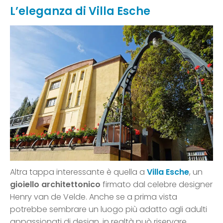
L’eleganza di Villa Esche
Altra tappa interessante è quella a
Villa Esche
, un
gioiello architettonico
firmato dal celebre designer
Henry van de Velde. Anche se a prima vista
potrebbe sembrare un luogo più adatto agli adulti
appassionati di design, in realtà può riservare