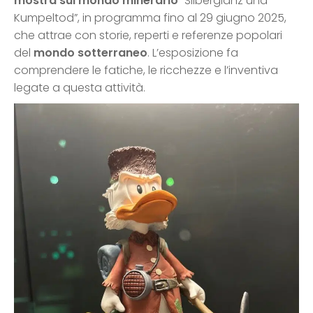
mostra sul mondo minerario
“Silberglanz und
Kumpeltod”, in programma fino al 29 giugno 2025,
che attrae con storie, reperti e referenze popolari
del
mondo sotterraneo
. L’esposizione fa
comprendere le fatiche, le ricchezze e l’inventiva
legate a questa attività.