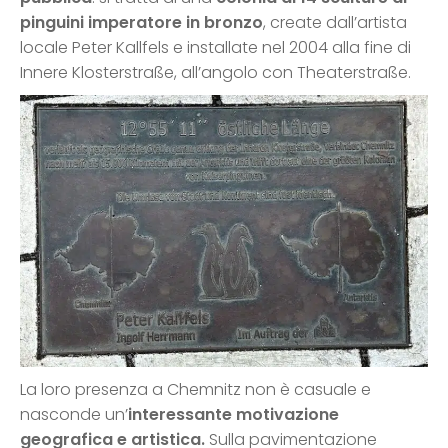
pinguini imperatore in bronzo
, create dall’artista
locale Peter Kallfels e installate nel 2004 alla fine di
Innere Klosterstraße, all’angolo con Theaterstraße.
La loro presenza a Chemnitz non è casuale e
nasconde un’
interessante motivazione
geografica e artistica.
Sulla pavimentazione