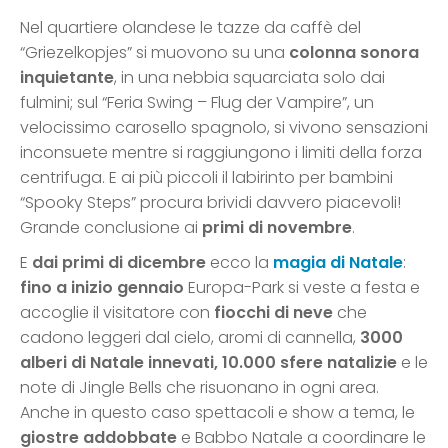
Nel quartiere olandese le tazze da caffè del
“Griezelkopjes” si muovono su una
colonna sonora
inquietante
, in una nebbia squarciata solo dai
fulmini; sul “Feria Swing – Flug der Vampire”, un
velocissimo carosello spagnolo, si vivono sensazioni
inconsuete mentre si raggiungono i limiti della forza
centrifuga. E ai più piccoli il labirinto per bambini
“Spooky Steps” procura brividi davvero piacevoli!
Grande conclusione ai
primi di novembre
.
E
dai primi di dicembre
ecco la
magia di Natale
:
fino a inizio gennaio
Europa-Park si veste a festa e
accoglie il visitatore con
fiocchi di neve
che
cadono leggeri dal cielo, aromi di cannella,
3000
alberi di
Natale innevati, 10.000 sfere natalizie
e le
note di Jingle Bells che risuonano in ogni area.
Anche in questo caso spettacoli e show a tema, le
giostre addobbate
e Babbo Natale a coordinare le