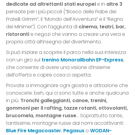
dedicate ad altrettanti stati europei
e in
altre 3
pensate per i più piccoli (“Bosco delle Fiabe dei
Fratelli Grimm”, il “Mondo dell’Avventura” e il “Regno
dei Minimei”). Con l’aggiunta di
cinema, teatri, bar,
ristoranti
e negozi che vanno a creare una vera e
propria città all’insegna del divertimento.
Si può iniziare a scoprire il parco nella sua interezza
con un giro sul
trenino Monorailbahn EP-Express
,
che consente di avere una visione d’insieme
dell’offerta e capire cosa ci aspetta.
Provate a immaginare ogni giostra e attrazione che
conoscete: beh, qui ci sono tutte e anche qualcuna
in più.
Tronchi galleggianti, canoe, trenini,
gommoni per il rafting, tazze rotanti, ottovolanti,
brucomela, montagne russe
… Soprattutto tante,
tantissime, montagne russe dai nomi accattivanti:
Blue Fire Megacoaster
,
Pegasus
o
WODAN-