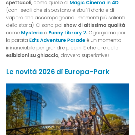
spettacoli
, come quello al
Magic Cinema
in 4D
(con i sedili che si spostano e sbuffi d’aria e di
vapore che accompagnano i momenti più salienti
della storia). Ci sono poi
show di altissima qualità
come
Mysterio
o
Funny Library 2.
Ogni giorno poi
la parata
Ed’s Adventure Parade
è un momento
irrinunciabile per grandi e piccini. E che dire delle
esibizioni su ghiaccio
, davvero superlative!
Le novità 2026 di Europa-Park