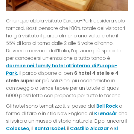
Chiunque abbia visitato Europa-Park desidera solo
tornarci. Basti pensare che l’80% totale dei visitatori
ha già visitato il parco almeno una volta e che il
55% di loro ci torna dalle 2 alle 5 volte all’anno.
Dovendo arrivarci dall’Italia, l’opzione più speciale
per concedersi un’emozione a tutto tondo è
dormire nei family hotel all’interno di Europa-
Park
.
Il parco dispone di ben
6
hotel 4 stelle e 4
stelle superior
più soluzioni più economiche in
campeggio o tende tepee per un totale di quasi
6000 posti letto con proposte per tutte le tasche.
Gli hotel sono tematizzati, si passa dal
Bell Rock
a
forma di faro e in stile New England al
Krønasår
che
si ispira a un museo di storia naturale. E poi ancora il
Colosseo
, il
Santa Isabel
, il
Castillo Alcazar
e
El