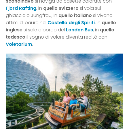
scandinavo
si naviga tra casette colorate con
Fjord Rafting
, in
quello svizzero
si vola sul
ghiacciaio Jungfrau, in
quello italiano
si vivono
attimi di paura nel
Castello degli Spiriti
, in
quello
inglese
si sale a bordo del
London Bus
, in
quello
tedesco
il sogno di volare diventa realtà con
Voletarium
.