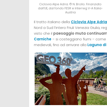
Ciclovia Alpe Adria. © N. Brollo. Finanziato
dall’UE, dal fondo FESR e Interreg V-A Italia-
Austria
Il tratto italiano della
Ciclovia Alpe Adria
Nord a Sud l’intero Friuli Venezia Giulia, r
visto che il
paesaggio muta continua
Carniche
– si costeggiano fiumi – come 
medievali, fino ad arrivare alla
Laguna di