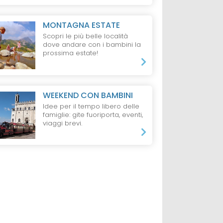
ANZE
RESORT
LIGNANO
AGRITURISMO
MONTAGNA ESTATE
VENEZIA GIULIA
Scopri le più belle località
Green Village Eco
dove andare con i bambini la
enti
Agriturismo e
Resort
prossima estate!
Lignano
Country Resort
rist
Gelindo dei Mag
WEEKEND CON BAMBINI
da 210 €
da 86 €
2 Notte, 2 Adulti + 1 
Idee per il tempo libero delle
one,
1 Notte, 3 persone,
<3,
famiglie: gite fuoriporta, eventi,
o
Pernottamento
B&B
viaggi brevi.