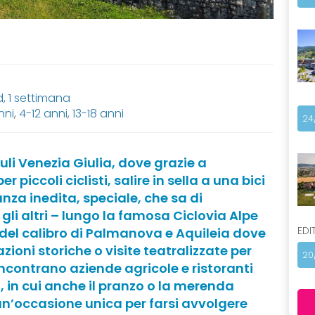
 1 settimana
nni
,
4-12 anni
,
13-18 anni
24
iuli Venezia Giulia, dove grazie a
r piccoli ciclisti, salire in sella a una bici
nza inedita, speciale, che sa di
gli altri – lungo la famosa Ciclovia Alpe
EDI
del calibro di Palmanova e Aquileia dove
ioni storiche o visite teatralizzate per
20
incontrano aziende agricole e ristoranti
tà, in cui anche il pranzo o la merenda
un’occasione unica per farsi avvolgere