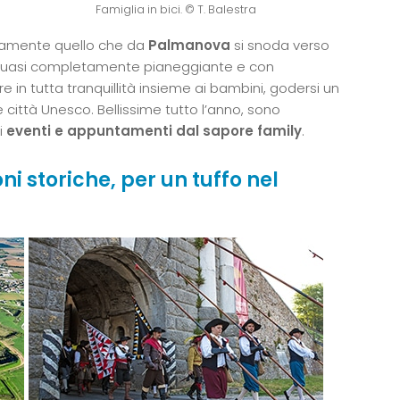
Famiglia in bici. © T. Balestra
ramente quello che da
Palmanova
si snoda verso
Quasi completamente pianeggiante e con
e in tutta tranquillità insieme ai bambini, godersi un
città Unesco. Bellissime tutto l’anno, sono
i
eventi e appuntamenti dal sapore family
.
ni storiche, per un tuffo nel