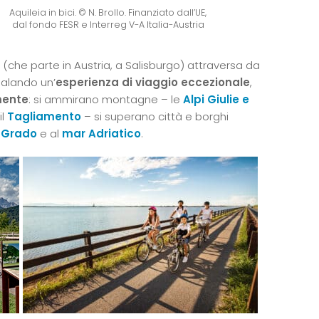
Aquileia in bici. © N. Brollo. Finanziato dall’UE,
dal fondo FESR e Interreg V-A Italia-Austria
(che parte in Austria, a Salisburgo) attraversa da
egalando un’
esperienza di viaggio eccezionale
,
mente
: si ammirano montagne – le
Alpi Giulie e
il
Tagliamento
– si superano città e borghi
 Grado
e al
mar Adriatico
.