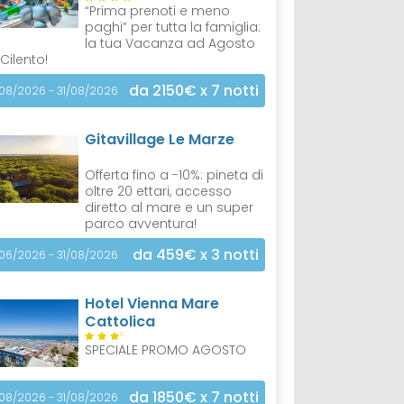
“Prima prenoti e meno
paghi” per tutta la famiglia:
la tua Vacanza ad Agosto
 Cilento!
da 2150€
x 7 notti
/08/2026 - 31/08/2026
Gitavillage Le Marze
Offerta fino a -10%: pineta di
oltre 20 ettari, accesso
diretto al mare e un super
parco avventura!
da 459€
x 3 notti
/06/2026 - 31/08/2026
Hotel Vienna Mare
Cattolica
S
SPECIALE PROMO AGOSTO
da 1850€
x 7 notti
/08/2026 - 31/08/2026