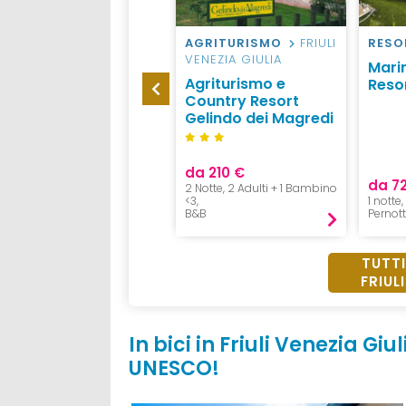
RESORT
LIGNANO
AGRITURISMO
FRIULI
RESO
VENEZIA GIULIA
Green Village Eco
Mari
Agriturismo e
Resort
Reso
Country Resort
Gelindo dei Magredi
da 210 €
da 86 €
da 7
2 Notte, 2 Adulti + 1 Bambino
1 Notte, 3 persone,
<3,
1 notte
Pernottamento
B&B
Pernot
TUTTI
FRIUL
In bici in Friuli Venezia Gi
UNESCO!