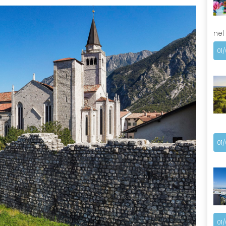
nel
01
01
01