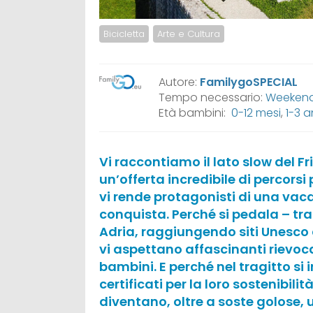
Bicicletta
Arte e Cultura
Autore:
FamilygoSPECIAL
Tempo necessario:
Weekend,
Età bambini:
0-12 mesi
,
1-3 a
Vi raccontiamo il lato slow del Fr
un’offerta incredibile di percorsi pe
vi rende protagonisti di una vaca
conquista. Perché si pedala – tra 
Adria, raggiungendo siti Unesco 
vi aspettano affascinanti rievocaz
bambini. E perché nel tragitto si 
certificati per la loro sostenibili
diventano, oltre a soste golose, 