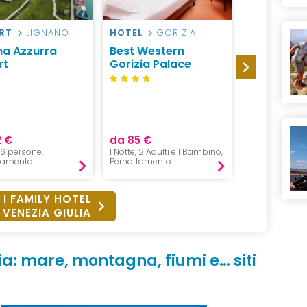
RT
LIGNANO
HOTEL
GORIZIA
CASA VAC
LIGNANO
na Azzurra
Best Western
Appartam
rt
Gorizia Palace
Bibione e 
Europa Tou
Group
2 €
da 85 €
da 79 €
, 6 persone,
1 Notte, 2 Adulti e 1 Bambino,
1 Notte, 4 pers
tamento
Pernottamento
Pernottament
 I FAMILY HOTEL
I VENEZIA GIULIA
ulia: mare, montagna, fiumi e… siti