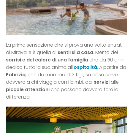
La prima sensazione che si prova una volta entrati
al Miravalle è quella di
sentirsi a casa
. Merito dei
sorrisi e del calore di una famiglia
che da 50 anni
dedica tutta la sua anima all’
ospitalità
. A partire da
Fabrizia
, che da mamma di 3 figli, sa cosa serve
davvero a chi viaggia con i bimbi, dai
servizi
alle
piccole attenzioni
che possono davvero fare la
differenza.