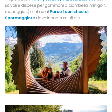
scivoli e discese per gommoni a ciambella, minigolf,
maneggio…) e infine al
Parco faunistico di
Spormaggiore
dove incontrare gli orsi.