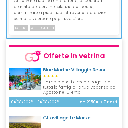
Osservare i lupi da una torretta, ascoltare il
bramito dei cervi nel silenzio del bosco,
camminare a piedi nudi attraverso postazioni
sensoriali, cercare pagliuzze d’oro ...
Natura
Arte e Cultura
Offerte in vetrina
Blue Marine Villaggio Resort
“Prima prenoti e meno paghi” per
tutta la famiglia: la tua Vacanza ad
Agosto nel Cilento!
01/08/2026 - 31/08/2026
da 2150€
x 7 notti
Gitavillage Le Marze