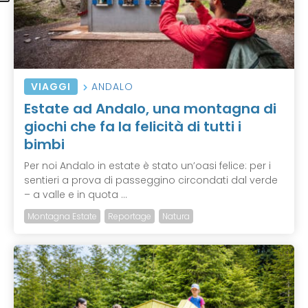
VIAGGI
ANDALO
Estate ad Andalo, una montagna di
giochi che fa la felicità di tutti i
bimbi
Per noi Andalo in estate è stato un’oasi felice: per i
sentieri a prova di passeggino circondati dal verde
– a valle e in quota ...
Montagna Estate
Reportage
Natura