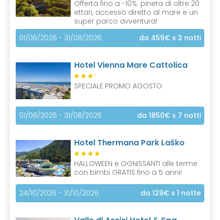
Offerta fino a -10%: pineta di oltre 20
ettari, accesso diretto al mare e un
super parco avventura!
01/06/2026 - 31/08/2026
da 459€
x 3 notti
Hotel Vienna Mare Cattolica
S
SPECIALE PROMO AGOSTO
01/08/2026 - 31/08/2026
da 1850€
x 7 notti
Hotel Thermana Park Laško
HALLOWEEN e OGNISSANTI alle terme
con bimbi GRATIS fino a 5 anni!
24/10/2026 - 31/10/2026
da 129€
x 1 notte