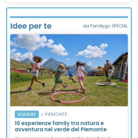
Idee per te
da Familygo SPECIAL
VIAGGI
PIEMONTE
10 esperienze family tra natura e
avventura nel verde del Piemonte