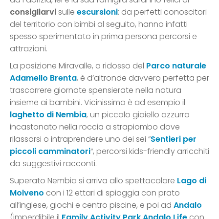
consigliarvi
sulle
escursioni
: da perfetti conoscitori
del territorio con bimbi al seguito, hanno infatti
spesso sperimentato in prima persona percorsi e
attrazioni.
La posizione Miravalle, a ridosso del
Parco naturale
Adamello Brenta
, è d’altronde davvero perfetta per
trascorrere giornate spensierate nella natura
insieme ai bambini. Vicinissimo è ad esempio il
laghetto di Nembia
, un piccolo gioiello azzurro
incastonato nella roccia a strapiombo dove
rilassarsi o intraprendere uno dei sei “
Sentieri per
piccoli camminatori
“, percorsi kids-friendly arricchiti
da suggestivi racconti.
Superato Nembia si arriva allo spettacolare
Lago di
Molveno
con i 12 ettari di spiaggia con prato
all’inglese, giochi e centro piscine, e poi ad
Andalo
(imperdibile il
Family Activity Park Andalo Life
con