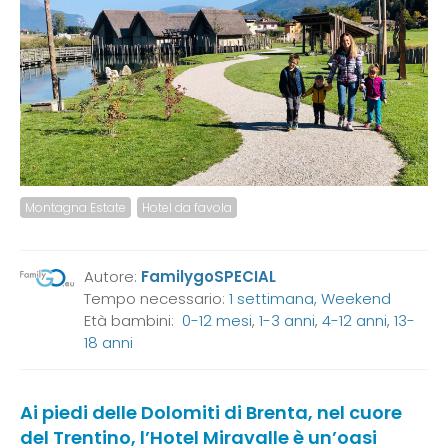
Montagna Estate
Hotel da favola
Autore:
FamilygoSPECIAL
Tempo necessario:
1 settimana, Weekend
Età bambini:
0-12 mesi
,
1-3 anni
,
4-12 anni
,
13-
18 anni
Ai piedi delle Dolomiti di Brenta, nel cuore
del Trentino, l’Hotel Miravalle è un’oasi