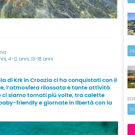
24
ana
nni
,
4-12 anni
,
13-18 anni
ola di Krk in Croazia ci ha conquistati con il
, l’atmosfera rilassata e tante attività
 ci siamo tornati più volte, tra calette
EDI
i baby-friendly e giornate in libertà con la
20