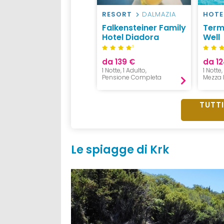
RESORT
DALMAZIA
HOTE
Falkensteiner Family
Term
Hotel Diadora
Well
S
da 139 €
da 12
1 Notte, 1 Adulto,
1 Notte
Pensione Completa
Mezza 
TUTTI
Le spiagge di Krk