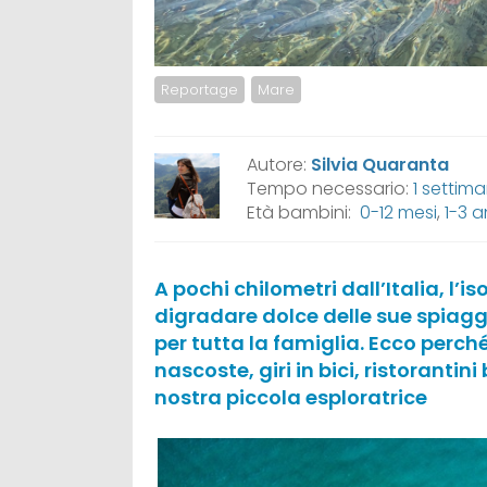
Reportage
Mare
Autore:
Silvia Quaranta
Tempo necessario:
1 settim
Età bambini:
0-12 mesi
,
1-3 a
A pochi chilometri dall’Italia, l’is
digradare dolce delle sue spiagge
per tutta la famiglia. Ecco perché
nascoste, giri in bici, ristorantin
nostra piccola esploratrice