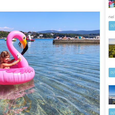
nel
01
01
01