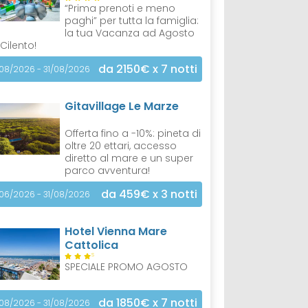
“Prima prenoti e meno
paghi” per tutta la famiglia:
la tua Vacanza ad Agosto
 Cilento!
da 2150€
x 7 notti
/08/2026 - 31/08/2026
Gitavillage Le Marze
Offerta fino a -10%: pineta di
oltre 20 ettari, accesso
diretto al mare e un super
parco avventura!
da 459€
x 3 notti
/06/2026 - 31/08/2026
Hotel Vienna Mare
Cattolica
S
SPECIALE PROMO AGOSTO
da 1850€
x 7 notti
/08/2026 - 31/08/2026