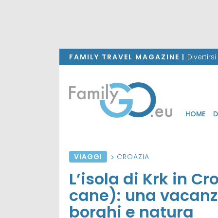
FAMILY TRAVEL MAGAZINE |
Divertirs
HOME
D
VIAGGI
CROAZIA
L’isola di Krk in C
cane): una vacanza
borghi e natura