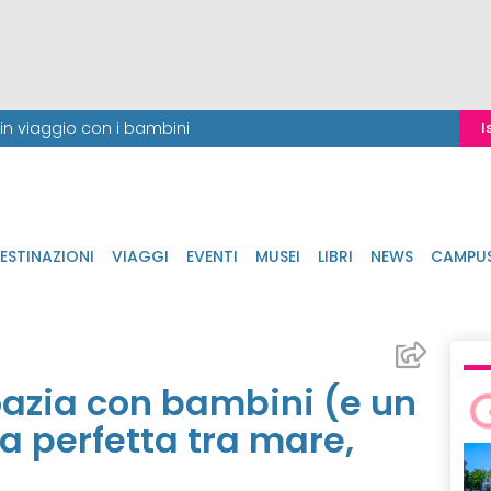
i in viaggio con i bambini
I
ESTINAZIONI
VIAGGI
EVENTI
MUSEI
LIBRI
NEWS
CAMPU
roazia con bambini (e un
 perfetta tra mare,