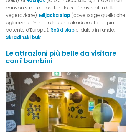
bella), di
Rosnjak
(la più inaccessibile, si trova in un
canyon stretto e profondo ed è nascosta dalla
vegetazione),
Miljacka slap
(dove sorge quella che
agli inizi del ‘900 era la centrale idroelettrica più
potente d’Europa),
Roški slap
e, dulcis in fundo,
Skradinski buk
.
Le attrazioni più belle da visitare
con i bambini