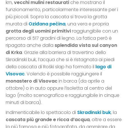
km,
vecchi mulini restaurati
che mostrano il
funzionamento, particolarmente interessante per i
più piccoli. Sopra la cascata si trova la grotta
murata di
Oziđana pećina
, una vera e propria
grotta degli uomini primitivi
raggiungibile con un
percorso di 517 gradini di legno. La fatica però è
ripagata anche dalla
splendida vista sul canyon
di Krka
. Grazie alla barriera di travertino dello
Skradinski buk, l’acqua che si è ristagnata ai piedi
della cascata di Roški slap ha formato il
lago di
Visovac
. Volendo è possibile raggiungere il
monastero di Visovac
in barca (da aprile a
ottobre) o in auto oppure l’isoletta al centro del
lago (molto scenografica e raggiungibile in cinque
minuti di barca).
Indimenticabile lo spettacolo di
Skradinski buk
, la
cascata più grande e ricca d’acqua
, oltre a essere
la più famosa e più fotografata, da ammirare da