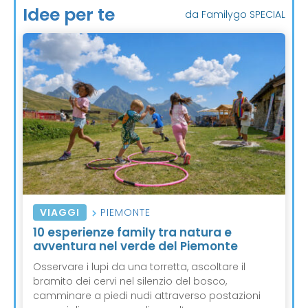
Idee per te
da Familygo SPECIAL
VIAGGI
PIEMONTE
10 esperienze family tra natura e
avventura nel verde del Piemonte
Osservare i lupi da una torretta, ascoltare il
bramito dei cervi nel silenzio del bosco,
camminare a piedi nudi attraverso postazioni