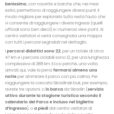
benissimo
, con navette e barche che, nei mesi
estivi, permettono di raggiungere diversi punti. Il
modo migliore per esplorarlo tutto resta l’auto che
vi consente di raggiungere i diversi ingressi (quelli
ufficiali sono ben dieci!) e i numerosi view point. Al
centro visitatori vi verrà consegnata una mappa
con tutti i percorsi segnalati nel dettaglio.
I
percorsi didattici sono 22
, per un totale di circa
47 km e i percorsi ciclabili sono 12, per una lunghezza
complessiva di 388 km. Ecco perché, una volta
arrivati qui, vale la pena
fermarsi almeno una
notte
per ammirare il parco con più calma. Per
raggiungere la cascata Skradinski buk, per esempio,
avrete tre opzioni: o
in barca
da Skradin (
servizio
attivo durante la stagione turistica secondo il
calendario del Parco e incluso nel biglietto
d’ingresso
), o
a piedi
dal centro visitatori di