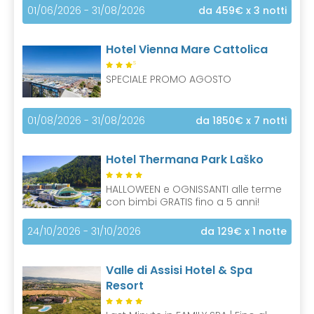
01/06/2026 - 31/08/2026
da 459€
x 3 notti
Hotel Vienna Mare Cattolica
S
SPECIALE PROMO AGOSTO
01/08/2026 - 31/08/2026
da 1850€
x 7 notti
Hotel Thermana Park Laško
HALLOWEEN e OGNISSANTI alle terme
con bimbi GRATIS fino a 5 anni!
24/10/2026 - 31/10/2026
da 129€
x 1 notte
Valle di Assisi Hotel & Spa
Resort