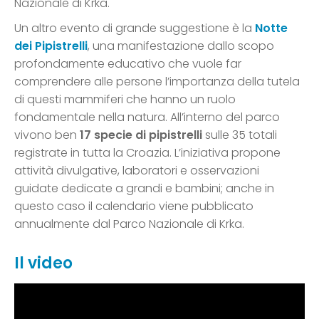
Nazionale di Krka.
Un altro evento di grande suggestione è la
Notte
dei Pipistrelli
, una manifestazione dallo scopo
profondamente educativo che vuole far
comprendere alle persone l’importanza della tutela
di questi mammiferi che hanno un ruolo
fondamentale nella natura. All’interno del parco
vivono ben
17 specie di pipistrelli
sulle 35 totali
registrate in tutta la Croazia. L’iniziativa propone
attività divulgative, laboratori e osservazioni
guidate dedicate a grandi e bambini; anche in
questo caso il calendario viene pubblicato
annualmente dal Parco Nazionale di Krka.
Il video