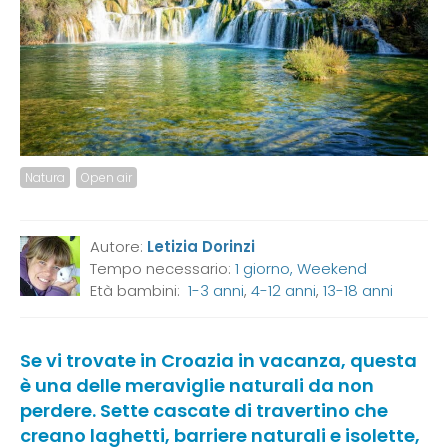
Natura
Open air
Autore:
Letizia Dorinzi
Tempo necessario:
1 giorno, Weekend
Età bambini:
1-3 anni
,
4-12 anni
,
13-18 anni
Se vi trovate in Croazia in vacanza, questa
è una delle meraviglie naturali da non
perdere. Sette cascate di travertino che
creano laghetti, barriere naturali e isolette,