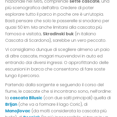
nazionale nel 1985, comprende
sette cascate
, una
più scenografica dell’altra. Credere di poter
esplorare tutto il parco in poche ore è un’utopia.
Basti pensare che solo le passerelle si snodano per
quasi 50 km. Ma anche limitarsi alla cascata più
famosa e visitata,
Skradinski buk
(in italiano
Cascata di Scardona), sarebbe un vero peccato.
Vi consigliamo dunque di scegliere almeno un paio
di altre cascate, magari muovendovi in auto ed
entrando dai diversi ingressi. O approfittando delle
escursioni in barca che consentono di fare soste
lungo il percorso.
Partendo dalla sorgente e seguendo il corso del
fiume, le cascate che si incontrano sono, nell’ordine:
la
cascata Bilusic
(con due salti principali) quella di
Brljan
(che va a formare il lago Coric), di
Manojlovac
(da molti considerata la cascata più