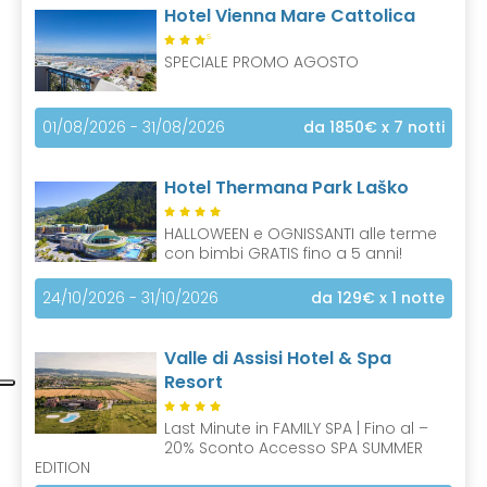
Hotel Vienna Mare Cattolica
S
SPECIALE PROMO AGOSTO
01/08/2026 - 31/08/2026
da 1850€
x 7 notti
Hotel Thermana Park Laško
HALLOWEEN e OGNISSANTI alle terme
con bimbi GRATIS fino a 5 anni!
24/10/2026 - 31/10/2026
da 129€
x 1 notte
Valle di Assisi Hotel & Spa
Resort
Last Minute in FAMILY SPA | Fino al –
20% Sconto Accesso SPA SUMMER
EDITION