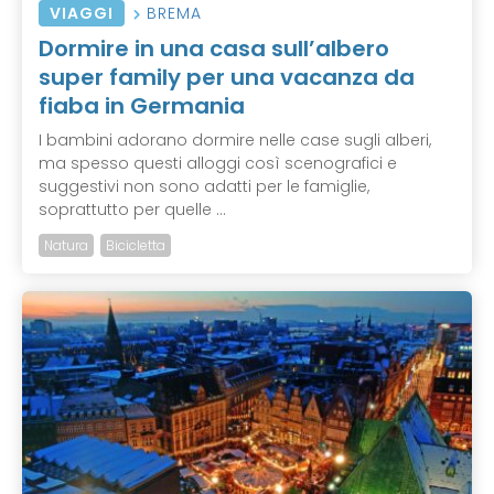
VIAGGI
BREMA
Dormire in una casa sull’albero
super family per una vacanza da
fiaba in Germania
I bambini adorano dormire nelle case sugli alberi,
ma spesso questi alloggi così scenografici e
suggestivi non sono adatti per le famiglie,
soprattutto per quelle ...
Natura
Bicicletta