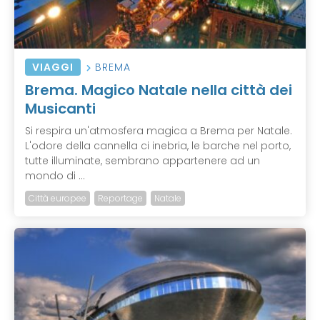
VIAGGI
BREMA
Brema. Magico Natale nella città dei
Musicanti
Si respira un'atmosfera magica a Brema per Natale.
L'odore della cannella ci inebria, le barche nel porto,
tutte illuminate, sembrano appartenere ad un
mondo di ...
Città europee
Reportage
Natale