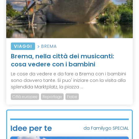
VIAGGI
BREMA
Brema, nella città dei musicanti:
cosa vedere con i bambini
Le cose da vedere e da fare a Brema con i bambini
sono davvero tante. Si puo' iniziare con la visita alla
splendida Marktplatz, la piazza ...
Città europee
Reportage
Fiabe
Idee per te
da Familygo SPECIAL