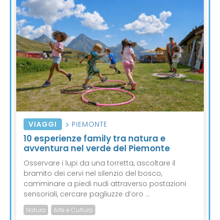
VIAGGI
PIEMONTE
10 esperienze family tra natura e
avventura nel verde del Piemonte
Osservare i lupi da una torretta, ascoltare il
bramito dei cervi nel silenzio del bosco,
camminare a piedi nudi attraverso postazioni
sensoriali, cercare pagliuzze d’oro ...
Natura
Arte e Cultura