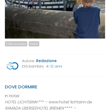
Città europee
Fiabe
Autore:
Redazione
Età bambini:
4-12 anni
DOVE DORMIRE
In Hotel:
HOTEL LICHTISINN
*** – www.hotel-lichtsinn.de
RAMADA UBERSEEHOTEL BREMEN
**** –