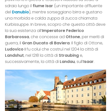
sdraio lungo il
fiume Isar
(un importante affluente
del
Danubio
), mentre sorseggiano birra e gustano
una morbida e calda zuppa di zucca chiamata
Kürbissuppe. In breve, scopro che questa città deve
la sua esistenza all’
Imperatore Federico
Barbarossa
, che concesse ad
Ottone
, per meriti di
guerra, il
Gran Ducato di Baviera
. Il figlio di Ottone,
Ludovico I
fu colui che costruì nel 1204 la città di
Landshut
, nel 1218 la città di
Straubing
e,
successivamente, la città di
Landau
, sull’
Isaar
.