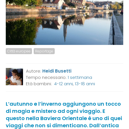
Città europee
Reportage
Autore:
Heidi Busetti
Tempo necessario:
1 settimana
Età bambini:
4-12 anni
,
13-18 anni
L’autunno e l’inverno aggiungono un tocco
di magia e mistero ad ogni viaggio. E
questo nella Baviera Orientale è uno di quei
viaggi che non si dimenticano. Dall’antica