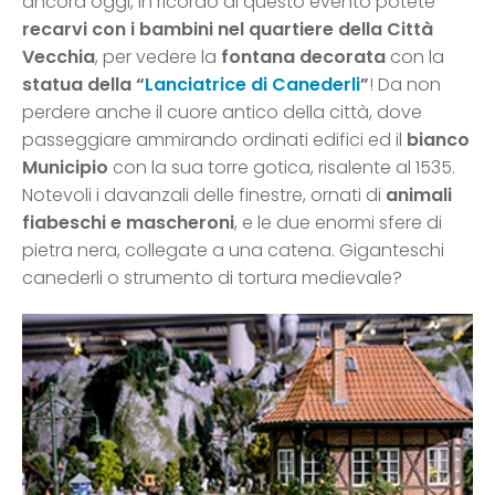
ancora oggi, in ricordo di questo evento potete
recarvi con i bambini nel quartiere della Città
Vecchia
, per vedere la
fontana decorata
con la
statua della “
Lanciatrice di Canederli
”
! Da non
perdere anche il cuore antico della città, dove
passeggiare ammirando ordinati edifici ed il
bianco
Municipio
con la sua torre gotica, risalente al 1535.
Notevoli i davanzali delle finestre, ornati di
animali
fiabeschi e mascheroni
, e le due enormi sfere di
pietra nera, collegate a una catena. Giganteschi
canederli o strumento di tortura medievale?