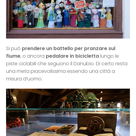
Si può
prendere un battello per pranzare sul
fiume
, o ancora
pedalare in bicicletta
lungo le
piste ciclabili che seguono il Danubio. Di certo resta
una meta piacevolissima essendo una città a
misura d’uomo.