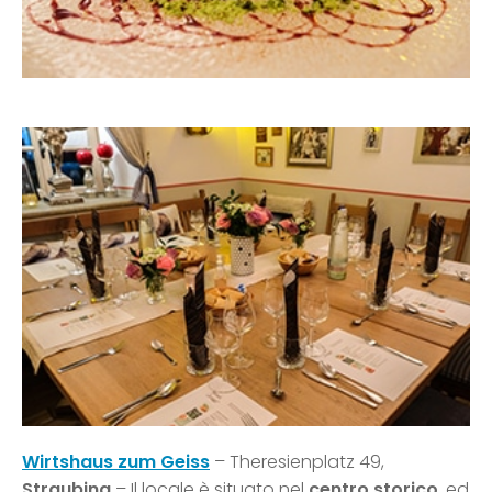
Wirtshaus zum Geiss
– Theresienplatz 49,
Straubing
– Il locale è situato nel
centro storico
, ed