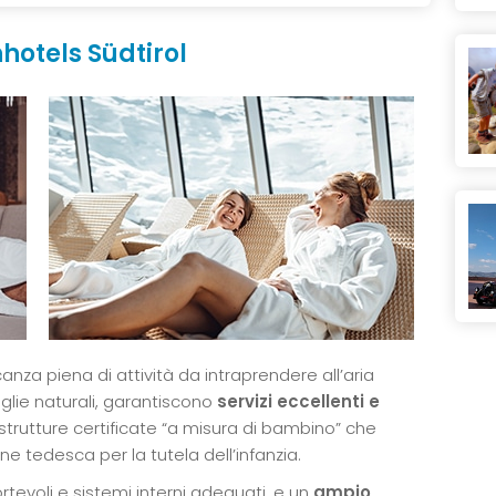
hotels Südtirol
canza piena di attività da intraprendere all’aria
glie naturali, garantiscono
servizi eccellenti e
ti strutture certificate “a misura di bambino” che
one tedesca per la tutela dell’infanzia.
rtevoli e sistemi interni adeguati, e un
ampio