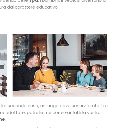
ufruendo delle
spa
. I bambini, invece, si divertono a
ra dal carattere educativo.
stra seconda casa, un luogo dove sentirvi protetti e
ure adottate, potrete trascorrere infatti la vostra
ne
.