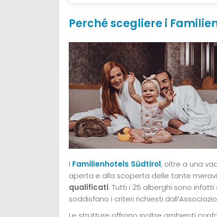
Perché scegliere i Familien
I
Familienhotels Südtirol
, oltre a una va
aperta e alla scoperta delle tante meravi
qualificati
. Tutti i 25 alberghi sono infat
soddisfano i criteri richiesti dall’Associazi
Le strutture offrono inoltre ambienti confo