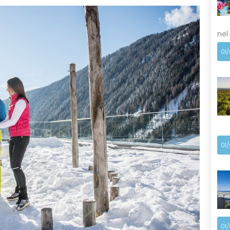
nel
01
01
01