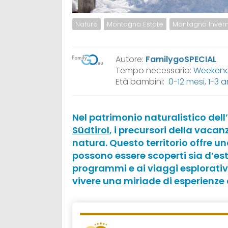
Natura
Montagna Estate
Montagna Inver
Autore:
FamilygoSPECIAL
Tempo necessario:
Weekend,
Età bambini:
0-12 mesi
,
1-3 a
Nel patrimonio naturalistico dell
Südtirol
, i precursori della vacan
natura. Questo territorio offre u
possono essere scoperti sia d’est
programmi e ai viaggi esplorativi
vivere una miriade di esperienze 