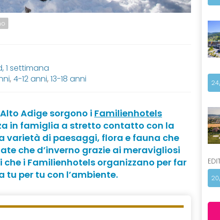
no
 1 settimana
nni
,
4-12 anni
,
13-18 anni
24
’Alto Adige sorgono i
Familienhotels
za in famiglia a stretto contatto con la
na varietà di paesaggi, flora e fauna che
ate che d’inverno grazie ai meravigliosi
EDI
 che i Familienhotels organizzano per far
a tu per tu con l’ambiente.
20