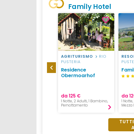
Family Hotel
HOTEL
VAL GARDENA
AGRITURISMO
RIO
RESO
PUSTERIA
PUSTE
Family Hotel Posta
Residence
Famil
Obermoarhof
da 160 €
da 125 €
da 12
1 Notte, 1 Adulto,
1 Notte, 2 Adulti, 1 Bambino,
1 Notte,
Mezza Pensione
Pernottamento
Mezza 
TUTTI