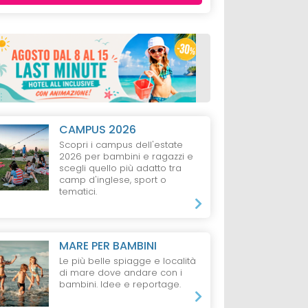
CAMPUS 2026
ERANO E
HOTEL
VAL GARDENA
HOTEL
RIO PUS
Scopri i campus dell'estate
Cavallino Bianco
Hotel Masl
2026 per bambini e ragazzi e
el &
Family Spa Grand
S
scegli quello più adatto tra
Hotel
camp d'inglese, sport o
g
S
tematici.
da 521 €
da 1071 €
ti e 1 Bambino,
1 Notte, 2 Adulti e 1 Bambino,
7 Notti, 1 Adulto,
All inclusive
Pensione 3/4
MARE PER BAMBINI
Le più belle spiagge e località
di mare dove andare con i
bambini. Idee e reportage.