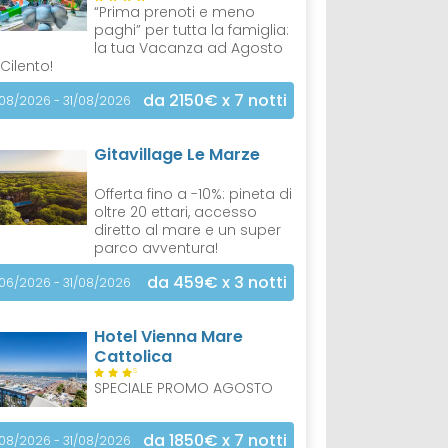
“Prima prenoti e meno
paghi” per tutta la famiglia:
la tua Vacanza ad Agosto
 Cilento!
da 2150€
x 7 notti
/08/2026 - 31/08/2026
Gitavillage Le Marze
Offerta fino a -10%: pineta di
oltre 20 ettari, accesso
diretto al mare e un super
parco avventura!
da 459€
x 3 notti
/06/2026 - 31/08/2026
Hotel Vienna Mare
Cattolica
S
SPECIALE PROMO AGOSTO
da 1850€
x 7 notti
/08/2026 - 31/08/2026