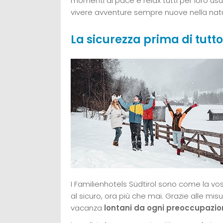
momenti di pace e relax tutti per loro us
vivere avventure sempre nuove nella natu
La sicurezza prima di tutto
I Familienhotels Südtirol sono come la vo
al sicuro, ora più che mai. Grazie alle mis
vacanza
lontani da ogni preoccupazio