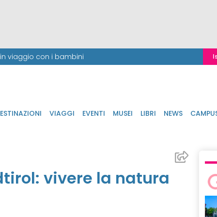
i in viaggio con i bambini
I
ESTINAZIONI
VIAGGI
EVENTI
MUSEI
LIBRI
NEWS
CAMPU
irol: vivere la natura