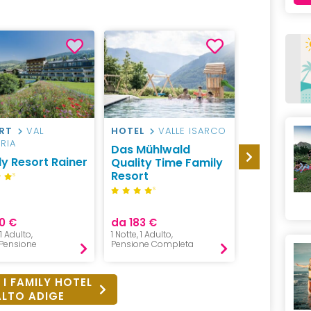
RT
VAL
HOTEL
VALLE ISARCO
HOTEL
M
RIA
DINTORNI
Das Mühlwald
y Resort Rainer
Family Hot
Quality Time Family
Residence
Resort
S
Gutenber
S
0 €
da 183 €
da 197 €
 1 Adulto,
1 Notte, 1 Adulto,
1 Notte, 2 Adul
Pensione
Pensione Completa
Pensione 3/4
 I FAMILY HOTEL
ALTO ADIGE