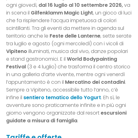
ogni giovedì,
dal 16 luglio al 10 settembre 2026,
va
in scena il
Gilfenklamm Magic Light
, un gioco di luci
che fa risplendere l’acqua impetuosa di colori
scintillanti. Tra gli eventi da mettere in agenda sul
territorio anche le
Feste delle Lanterne
, sette serate
tra luglio e agosto (ogni mercoledì) con i vicoli di
Vipiteno
illuminati, musica dal vivo, danze popolari
e stand gastronomici. E il
World Bodypainting
Festival
(3 e 4 luglio) che trasforma il centro storico
in una galleria d’arte vivente, mentre ogni venerdì
l’appuntamento è con il
Mercatino dei contadini
.
Sempre a Vipiteno, accessibile tutto l’anno, c’è
infine il
sentiero tematico dello Yogurt
. Eh sì, le
avventure sono praticamente infinite e in più ogni
giorno vengono organizzate dal resort
escursioni
guidate a misura di famiglia
.
Tariffe e offerte