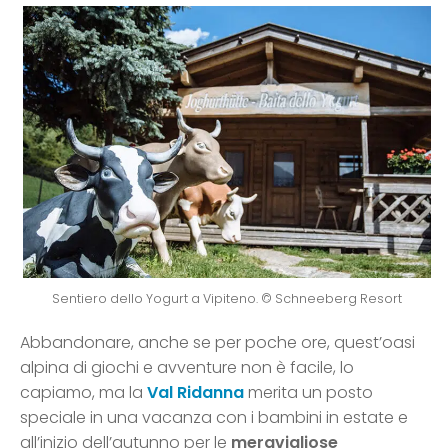
Sentiero dello Yogurt a Vipiteno. © Schneeberg Resort
Abbandonare, anche se per poche ore, quest’oasi
alpina di giochi e avventure non è facile, lo
capiamo, ma la
Val Ridanna
merita un posto
speciale in una vacanza con i bambini in estate e
all’inizio dell’autunno per le
meravigliose