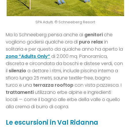
SPA Adulti. © Schneeberg Resort
Ma lo Schneeberg pensa anche ai
genitori
che
vogliono godersi qualche ora di
puro relax
in
solitaria e per questo da qualche anno ha aperto la
zona “Adults Only”
di 2.000 mq. Panoramica,
discreta e circondata da boschi e distese verdi, con
il
silenzio
a dettare i ritmi, include piscina interna a
sfioro lunga 25 metri, saune textile-free, bagno
turco e una
terrazza rooftop
con vista pazzesca. I
trattamenti
utilizzano erbe alpine e ingredienti
locali — come il bagno alle erbe della valle o quello
alla crema di burro di capra.
Le escursioni in Val Ridanna