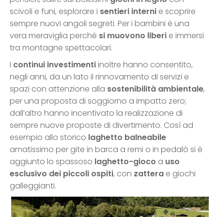
scivoli e funi, esplorare i
sentieri interni
e scoprire
sempre nuovi angoli segreti. Per i bambini è una
vera meraviglia perché
si muovono liberi
e immersi
tra montagne spettacolari.
I
continui investimenti
inoltre hanno consentito,
negli anni, da un lato il rinnovamento di servizi e
spazi con attenzione alla
sostenibilità ambientale
,
per una proposta di soggiorno a impatto zero;
dall’altro hanno incentivato la realizzazione di
sempre nuove proposte di divertimento. Così ad
esempio allo storico
laghetto balneabile
amatissimo per gite in barca a remi o in pedalò si è
aggiunto lo spassoso
laghetto-gioco
a
uso
esclusivo dei piccoli ospiti
, con
zattera
e giochi
galleggianti.