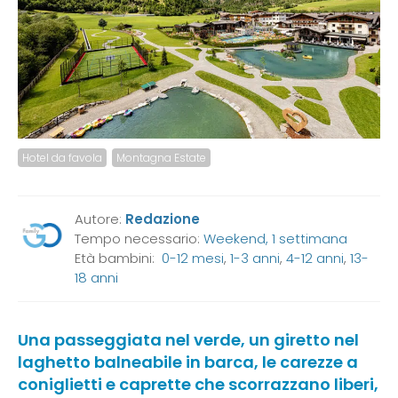
Hotel da favola
Montagna Estate
Autore:
Redazione
Tempo necessario:
Weekend, 1 settimana
Età bambini:
0-12 mesi
,
1-3 anni
,
4-12 anni
,
13-
18 anni
Una passeggiata nel verde, un giretto nel
laghetto balneabile in barca, le carezze a
coniglietti e caprette che scorrazzano liberi,