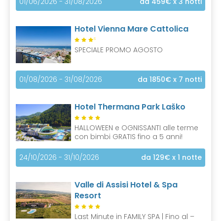
01/06/2026 - 31/08/2026
da 459€
x 3 notti
Hotel Vienna Mare Cattolica
S
SPECIALE PROMO AGOSTO
01/08/2026 - 31/08/2026
da 1850€
x 7 notti
Hotel Thermana Park Laško
HALLOWEEN e OGNISSANTI alle terme
con bimbi GRATIS fino a 5 anni!
24/10/2026 - 31/10/2026
da 129€
x 1 notte
Valle di Assisi Hotel & Spa
Resort
Last Minute in FAMILY SPA | Fino al –