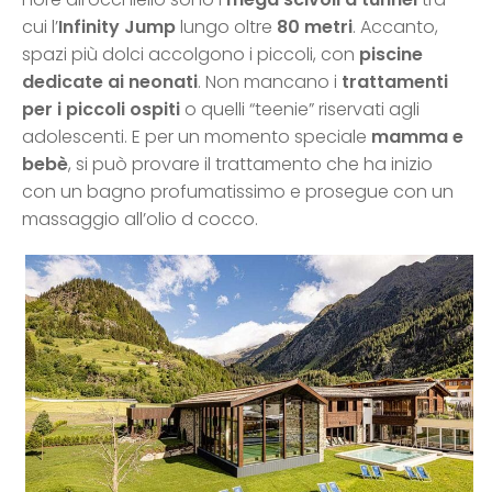
cui l’
Infinity Jump
lungo oltre
80 metri
. Accanto,
spazi più dolci accolgono i piccoli, con
piscine
dedicate ai neonati
. Non mancano i
trattamenti
per i piccoli ospiti
o quelli “teenie” riservati agli
adolescenti. E per un momento speciale
mamma e
bebè
, si può provare il trattamento che ha inizio
con un bagno profumatissimo e prosegue con un
massaggio all’olio d cocco.