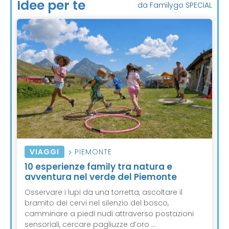
Idee per te
da Familygo SPECIAL
VIAGGI
PIEMONTE
10 esperienze family tra natura e
avventura nel verde del Piemonte
Osservare i lupi da una torretta, ascoltare il
bramito dei cervi nel silenzio del bosco,
camminare a piedi nudi attraverso postazioni
sensoriali, cercare pagliuzze d’oro ...