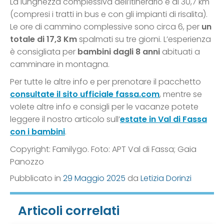
La lunghezza complessiva dell’itinerario è di 30,7 km
(compresi i tratti in bus e con gli impianti di risalita).
Le ore di cammino complessive sono circa 6, per
un
totale di 17,3 Km
spalmati su tre giorni. L’esperienza
è consigliata per
bambini dagli 8 anni
abituati a
camminare in montagna.
Per tutte le altre info e per prenotare il pacchetto
consultate il sito ufficiale fassa.com
, mentre se
volete altre info e consigli per le vacanze potete
leggere il nostro articolo sull’
estate in Val di Fassa
con i bambini
.
Copyright: Familygo. Foto: APT Val di Fassa; Gaia
Panozzo
Pubblicato in
29 Maggio 2025
da
Letizia Dorinzi
Articoli correlati