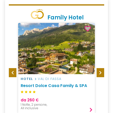
Family Hotel
HOTEL
VAL DI FASSA
HOTEL
Resort Dolce Casa Family & SPA
Famil
da 260 €
da 76
1 Notte, 2 persone,
1 Notte, 
All inclusive
Mezza P