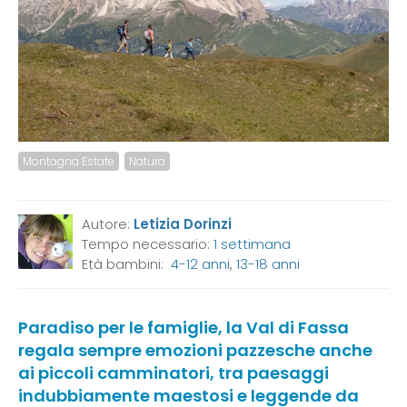
Montagna Estate
Natura
Autore:
Letizia Dorinzi
Tempo necessario:
1 settimana
Età bambini:
4-12 anni
,
13-18 anni
Paradiso per le famiglie, la Val di Fassa
regala sempre emozioni pazzesche anche
ai piccoli camminatori, tra paesaggi
indubbiamente maestosi e leggende da