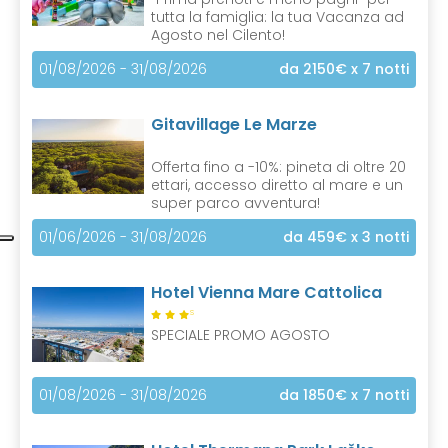
tutta la famiglia: la tua Vacanza ad
Agosto nel Cilento!
01/08/2026 - 31/08/2026
da 2150€
x 7 notti
Gitavillage Le Marze
Offerta fino a -10%: pineta di oltre 20
ettari, accesso diretto al mare e un
super parco avventura!
01/06/2026 - 31/08/2026
da 459€
x 3 notti
Hotel Vienna Mare Cattolica
S
SPECIALE PROMO AGOSTO
01/08/2026 - 31/08/2026
da 1850€
x 7 notti