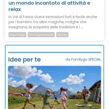
un mondo incantato di attività e
relax
In Val di Fassa vivere sensazioni forti è facile anche
per i bambini: tra albe magiche, malghe che
insegnano, la scoperta delle tradizioni e i ...
Reportage
Montagna Estate
Natura
Idee per te
da Familygo SPECIAL