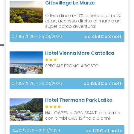
Gitavillage Le Marze
Offerta fino a -10%: pineta di oltre 20
ettari, accesso diretto al mare e un
super parco avventura!
01/06/2026 - 31/08/2026
da 459€
x 3 notti
Hotel Vienna Mare Cattolica
S
SPECIALE PROMO AGOSTO
01/08/2026 - 31/08/2026
da 1850€
x 7 notti
Hotel Thermana Park Laško
HALLOWEEN e OGNISSANTI alle terme
con bimbi GRATIS fino a 5 anni!
24/10/2026 - 31/10/2026
da 129€
x 1 notte