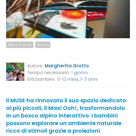
Arte e Cultura
Natura
Autore:
Margherita Grotto
Tempo necessario:
1 giorno
Età bambini:
0-12 mesi
,
1-3 anni
Il MUSE ha rinnovato il suo spazio dedicato
ai più piccoli, il Maxi Ooh!, trasformandolo
in un bosco alpino interattivo. I bambini
possono esplorare un ambiente naturale
ricco di stimoli grazie a proiezioni