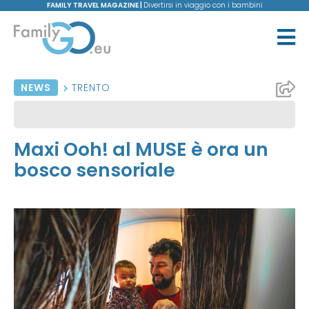
FAMILY TRAVEL MAGAZINE |
Divertirsi in viaggio con i bambini
NEWS
TRENTO
Maxi Ooh! al MUSE è ora un
bosco sensoriale