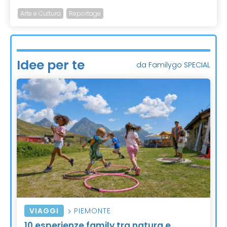
Arte e Cultura
Reportage
Idee per te
da Familygo SPECIAL
VIAGGI
PIEMONTE
10 esperienze family tra natura e