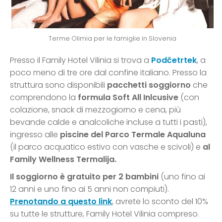
Terme Olimia per le famiglie in Slovenia
Presso il Family Hotel Vilinia si trova a
Podčetrtek
, a
poco meno di tre ore dal confine italiano. Presso la
struttura sono disponibili
pacchetti soggiorno
che
comprendono la
formula Soft All Inlcusive
(con
colazione, snack di mezzogiorno e cena, più
bevande calde e analcoliche incluse a tutti i pasti),
ingresso alle
piscine del Parco Termale Aqualuna
(il parco acquatico estivo con vasche e scivoli) e
al
Family Wellness Termalija.
Il soggiorno è gratuito per 2 bambini
(uno fino ai
12 anni e uno fino ai 5 anni non compiuti).
Prenotando a questo link
, avrete lo sconto del 10%
su tutte le strutture, Family Hotel Vilinia compreso.