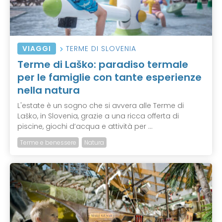
VIAGGI
TERME DI SLOVENIA
Terme di Laško: paradiso termale
per le famiglie con tante esperienze
nella natura
L'estate è un sogno che si avvera alle Terme di
Laško, in Slovenia, grazie a una ricca offerta di
piscine, giochi d’acqua e attività per ...
Terme e benessere
Natura