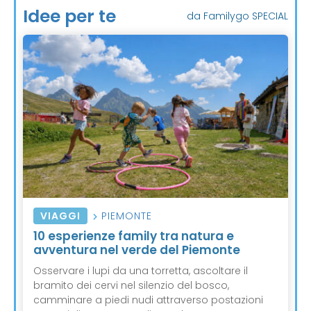
Idee per te
da Familygo SPECIAL
VIAGGI
PIEMONTE
10 esperienze family tra natura e
avventura nel verde del Piemonte
Osservare i lupi da una torretta, ascoltare il
bramito dei cervi nel silenzio del bosco,
camminare a piedi nudi attraverso postazioni