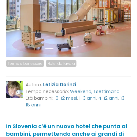
Terme e benessere
Hotel da favola
Autore:
Letizia Dorinzi
Tempo necessario:
Weekend, 1 settimana
Età bambini:
0-12 mesi
,
1-3 anni
,
4-12 anni
,
13-
18 anni
In Slovenia c’è un nuovo hotel che punta ai
bambini, permettendo anche ai grandi di