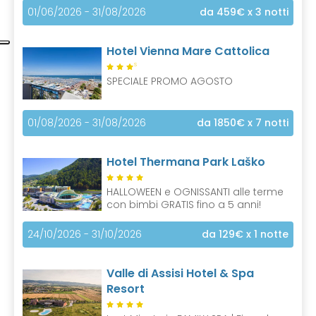
01/06/2026 - 31/08/2026
da 459€
x 3 notti
Hotel Vienna Mare Cattolica
S
SPECIALE PROMO AGOSTO
01/08/2026 - 31/08/2026
da 1850€
x 7 notti
Hotel Thermana Park Laško
HALLOWEEN e OGNISSANTI alle terme
con bimbi GRATIS fino a 5 anni!
24/10/2026 - 31/10/2026
da 129€
x 1 notte
Valle di Assisi Hotel & Spa
Resort