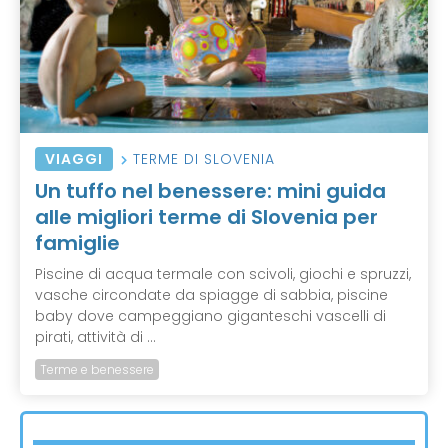
VIAGGI
TERME DI SLOVENIA
Un tuffo nel benessere: mini guida
alle migliori terme di Slovenia per
famiglie
Piscine di acqua termale con scivoli, giochi e spruzzi,
vasche circondate da spiagge di sabbia, piscine
baby dove campeggiano giganteschi vascelli di
pirati, attività di ...
Terme e benessere