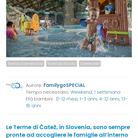
Terme e benessere
Hotel da favola
Carnevale
Autore:
FamilygoSPECIAL
Tempo necessario:
Weekend, 1 settimana
Età bambini:
0-12 mesi
,
1-3 anni
,
4-12 anni
,
13-
18 anni
Le Terme di Čatež, in Slovenia, sono sempre
pronte ad accogliere le famiglie all’interno