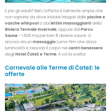
E per gli adulti? Beh, l’offerta è talmente ampia che
non saprete da dove iniziare! Magari dalle
piscine e
vasche whirpool
o dai
lettini massaggianti
della
Riviera Termale Invernale
, oppure dal
Parco
Saune
– 1.500 mq per ben 8 diverse saune. O
ancora da un
massaggio
Luma-firm che dona
luminosità e rassoda il corpo nei
centri benessere
degli
Hotel Čatež e Terme
. A voi la scelta!
Carnevale alle Terme di Čatež: le
offerte