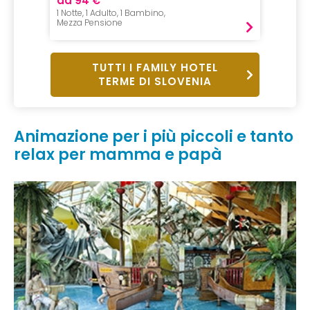
da 94 €
da 14
1 Notte, 1 Adulto, 1 Bambino,
1 Notte,
Mezza Pensione
Mezza P
TUTTI I FAMILY HOTEL
TERME DI SLOVENIA
Animazione per i più piccoli e tanto
relax per mamma e papà