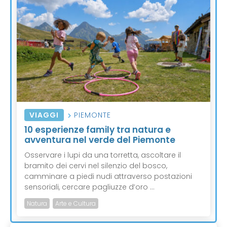
VIAGGI
PIEMONTE
10 esperienze family tra natura e
avventura nel verde del Piemonte
Osservare i lupi da una torretta, ascoltare il
bramito dei cervi nel silenzio del bosco,
camminare a piedi nudi attraverso postazioni
sensoriali, cercare pagliuzze d’oro ...
Natura
Arte e Cultura