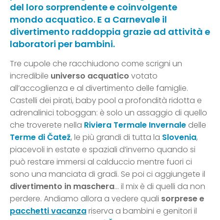
del loro sorprendente e coinvolgente
mondo acquatico. E a Carnevale il
divertimento raddoppia grazie ad attività e
laboratori per bambini.
Tre cupole che racchiudono come scrigni un
incredibile
universo acquatico
votato
all’accoglienza e al divertimento delle famiglie.
Castelli dei pirati, baby pool a profondità ridotta e
adrenalinici toboggan: è solo un assaggio di quello
che troverete nella
Riviera Termale Invernale
delle
Terme di Čatež
, le più grandi di tutta la
Slovenia
,
piacevoli in estate e spaziali d’inverno quando si
può restare immersi al calduccio mentre fuori ci
sono una manciata di gradi. Se poi ci aggiungete il
divertimento in maschera
… il mix è di quelli da non
perdere. Andiamo allora a vedere quali
sorprese e
pacchetti vacanza
riserva a bambini e genitori il