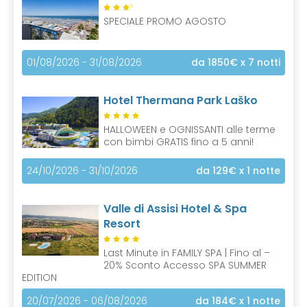
S
SPECIALE PROMO AGOSTO
01/08/2026 - 31/08/2026
da 1850€
x 7 notti
Hotel Thermana Park Laško
HALLOWEEN e OGNISSANTI alle terme
con bimbi GRATIS fino a 5 anni!
24/10/2026 - 31/10/2026
da 129€
x 1 notte
Valle di Assisi Hotel & Spa
Resort
Last Minute in FAMILY SPA | Fino al –
20% Sconto Accesso SPA SUMMER
EDITION
20/07/2026 - 06/08/2026
da 184€
x 1 notte