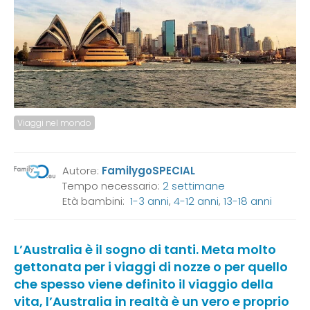
Viaggi nel mondo
Autore:
FamilygoSPECIAL
Tempo necessario:
2 settimane
Età bambini:
1-3 anni
,
4-12 anni
,
13-18 anni
L’Australia è il sogno di tanti. Meta molto
gettonata per i viaggi di nozze o per quello
che spesso viene definito il viaggio della
vita, l’
Australia
in realtà è un vero e proprio