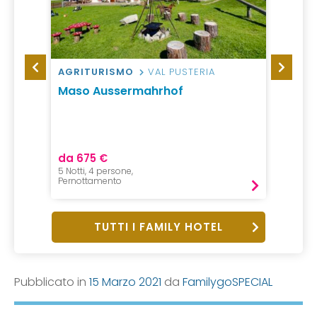
AGRITURISMO
VAL PUSTERIA
HOTEL
Maso Aussermahrhof
Hotel
da 675 €
da 80
5 Notti, 4 persone,
1 Notte, 
Pernottamento
Pension
TUTTI I FAMILY HOTEL
Pubblicato in
15 Marzo 2021
da
FamilygoSPECIAL