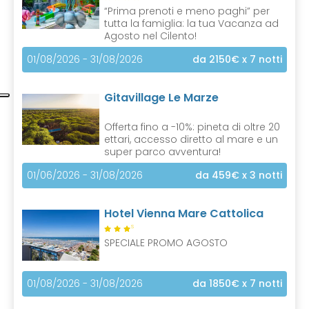
“Prima prenoti e meno paghi” per
tutta la famiglia: la tua Vacanza ad
Agosto nel Cilento!
01/08/2026 - 31/08/2026
da 2150€
x 7 notti
Gitavillage Le Marze
Offerta fino a -10%: pineta di oltre 20
ettari, accesso diretto al mare e un
super parco avventura!
01/06/2026 - 31/08/2026
da 459€
x 3 notti
Hotel Vienna Mare Cattolica
S
SPECIALE PROMO AGOSTO
01/08/2026 - 31/08/2026
da 1850€
x 7 notti