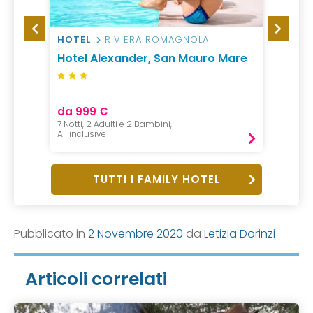
HOTEL
RIVIERA ROMAGNOLA
VILLA
Hotel Alexander, San Mauro Mare
Verac
da 999 €
da 26
7 Notti, 2 Adulti e 2 Bambini,
7 Notti 
All inclusive
Pensio
TUTTI I FAMILY HOTEL
Pubblicato in
2 Novembre 2020
da
Letizia Dorinzi
Articoli correlati