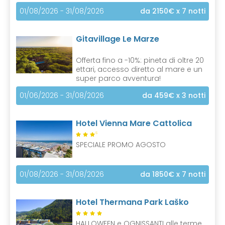
01/08/2026 - 31/08/2026
da 2150€
x 7 notti
Gitavillage Le Marze
Offerta fino a -10%: pineta di oltre 20
ettari, accesso diretto al mare e un
super parco avventura!
01/06/2026 - 31/08/2026
da 459€
x 3 notti
Hotel Vienna Mare Cattolica
S
SPECIALE PROMO AGOSTO
01/08/2026 - 31/08/2026
da 1850€
x 7 notti
Hotel Thermana Park Laško
HALLOWEEN e OGNISSANTI alle terme