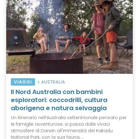
VIAGGI
AUSTRALIA
Il Nord Australia con bambini
esploratori: coccodrilli, cultura
aborigena e natura selvaggia
Un itinerario nell’Australia settentrionale pensato per
le famiglie avventurose: si passa dalle vivaci
atmosfere di Darwin all'immensità del Kakadu
National Park, con la sua fauna, ...