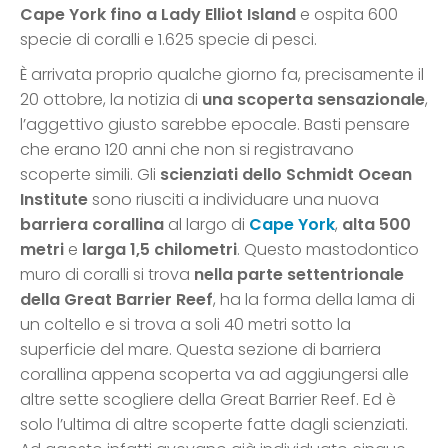
Cape York fino a Lady Elliot Island
e ospita 600
specie di coralli e 1.625 specie di pesci.
È arrivata proprio qualche giorno fa, precisamente il
20 ottobre, la notizia di
una scoperta sensazionale
,
l’aggettivo giusto sarebbe epocale. Basti pensare
che erano 120 anni che non si registravano
scoperte simili. Gli
scienziati dello Schmidt Ocean
Institute
sono riusciti a individuare una nuova
barriera corallina
al largo di
Cape York
,
alta 500
metri
e
larga 1,5 chilometri
. Questo mastodontico
muro di coralli si trova
nella parte settentrionale
della Great Barrier Reef
, ha la forma della lama di
un coltello e si trova a soli 40 metri sotto la
superficie del mare. Questa sezione di barriera
corallina appena scoperta va ad aggiungersi alle
altre sette scogliere della Great Barrier Reef. Ed è
solo l’ultima di altre scoperte fatte dagli scienziati.