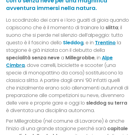
con o senza neve per una magnifica
avventura immersi nella natura.
Lo scodinzolio dei cani e i loro guaiti di gioia quando
capiscono che è il momento di trainare la
slitta
; il
suono che si perde nel silenzio dell’alpeggio: tutto
questo è il fascino dello
Sleddog
, e in
Trentino
la
stagione è già iniziata con il debutto della
specialità senza neve
a
Millegrobbe
, in
Alpe
Cimbra
, dove carrelli, biciclette e scooter (una
specie di monopattino da corsa) sostituiscono la
classica slitta. A partire dagli anni ’90 infatti quelli
che inizialmente erano solo allenamenti autunnali di
preparazione alle competizioni su neve, divennero
delle vere e proprie gare e oggi lo
sleddog su terra
è diventata una disciplina autonoma.
Per Millegrobbe (nel comune di Lavarone) è anche
l’inizio di una grande stagione perché sarà
capitale