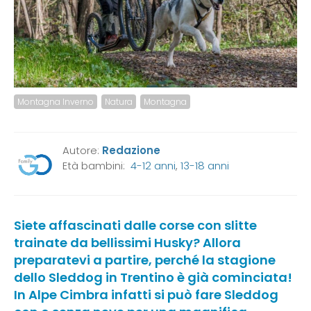
Montagna Inverno
Natura
Montagna
Autore:
Redazione
Età bambini:
4-12 anni
,
13-18 anni
Siete affascinati dalle corse con slitte
trainate da bellissimi Husky? Allora
preparatevi a partire, perché la stagione
dello Sleddog in Trentino è già cominciata!
In Alpe Cimbra infatti si può fare Sleddog