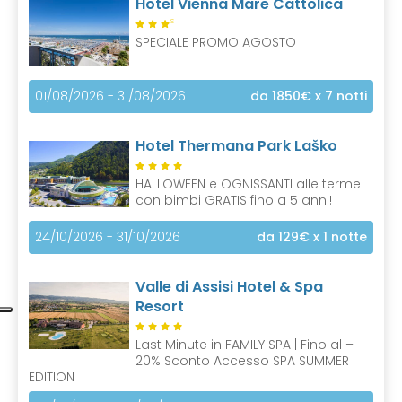
Hotel Vienna Mare Cattolica
S
SPECIALE PROMO AGOSTO
01/08/2026 - 31/08/2026
da 1850€
x 7 notti
Hotel Thermana Park Laško
HALLOWEEN e OGNISSANTI alle terme
con bimbi GRATIS fino a 5 anni!
24/10/2026 - 31/10/2026
da 129€
x 1 notte
Valle di Assisi Hotel & Spa
Resort
Last Minute in FAMILY SPA | Fino al –
20% Sconto Accesso SPA SUMMER
EDITION