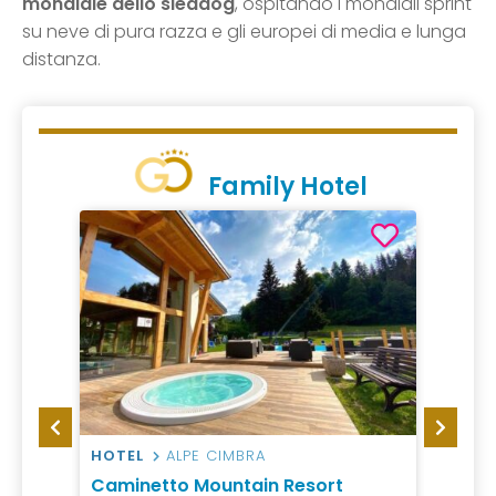
mondiale dello sleddog
, ospitando i mondiali sprint
su neve di pura razza e gli europei di media e lunga
distanza.
Family Hotel
HOTEL
ALPE CIMBRA
HOTEL
Caminetto Mountain Resort
Hotel