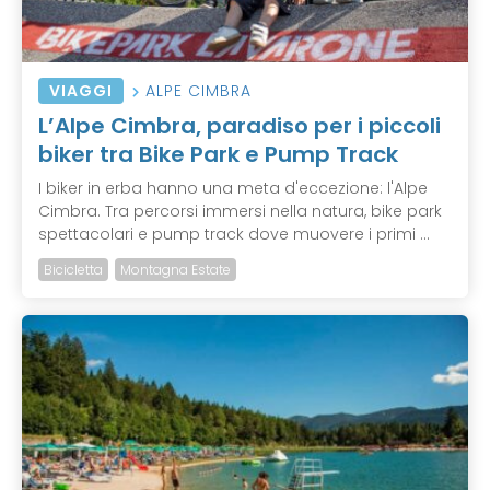
VIAGGI
ALPE CIMBRA
L’Alpe Cimbra, paradiso per i piccoli
biker tra Bike Park e Pump Track
I biker in erba hanno una meta d'eccezione: l'Alpe
Cimbra. Tra percorsi immersi nella natura, bike park
spettacolari e pump track dove muovere i primi ...
Bicicletta
Montagna Estate