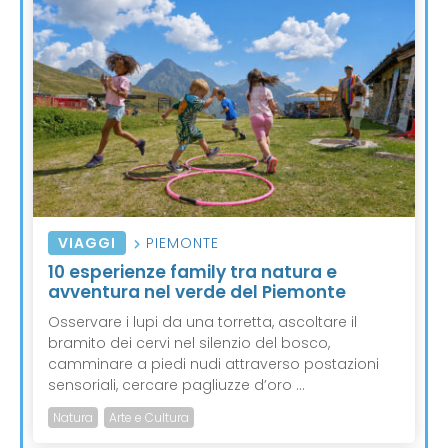
VIAGGI
PIEMONTE
10 esperienze family tra natura e
avventura nel verde del Piemonte
Osservare i lupi da una torretta, ascoltare il
bramito dei cervi nel silenzio del bosco,
camminare a piedi nudi attraverso postazioni
sensoriali, cercare pagliuzze d’oro ...
Natura
Arte e Cultura