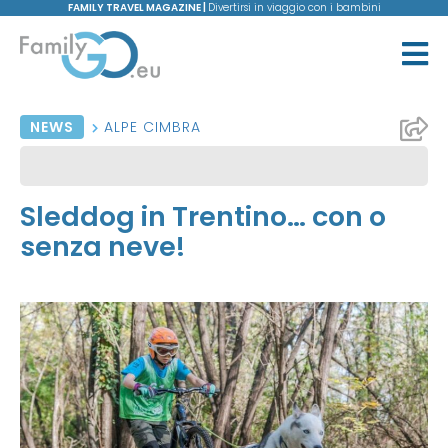
FAMILY TRAVEL MAGAZINE |
Divertirsi in viaggio con i bambini
NEWS
ALPE CIMBRA
Sleddog in Trentino… con o
senza neve!