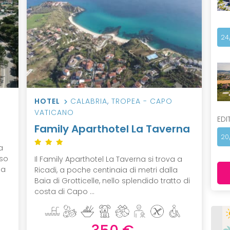
24
HOTEL
CALABRIA
,
TROPEA - CAPO
VATICANO
EDI
Family Aparthotel La Taverna
20
a
sso
Il Family Aparthotel La Taverna si trova a
ga
Ricadi, a poche centinaia di metri dalla
Baia di Grotticelle, nello splendido tratto di
costa di Capo ...