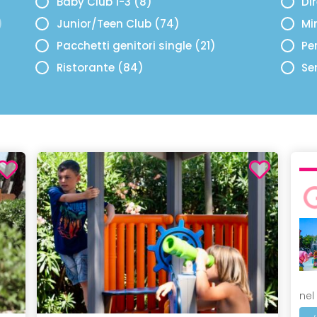
Baby Club 1-3 (8)
Di
)
Junior/Teen Club (74)
Mi
Pacchetti genitori single (21)
Per
Ristorante (84)
Se
nel