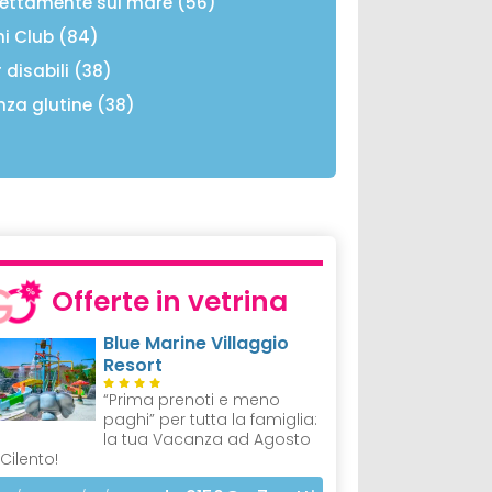
rettamente sul mare (56)
ni Club (84)
 disabili (38)
nza glutine (38)
Offerte in vetrina
Blue Marine Villaggio
Resort
“Prima prenoti e meno
paghi” per tutta la famiglia:
la tua Vacanza ad Agosto
 Cilento!