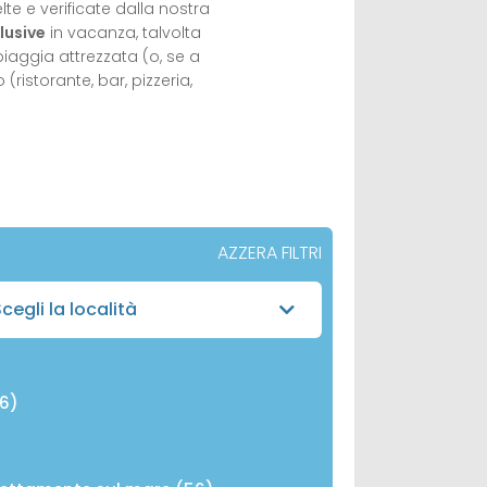
lte e verificate dalla nostra
lusive
in vacanza, talvolta
iaggia attrezzata (o, se a
ristorante, bar, pizzeria,
AZZERA FILTRI
cegli la località
86)