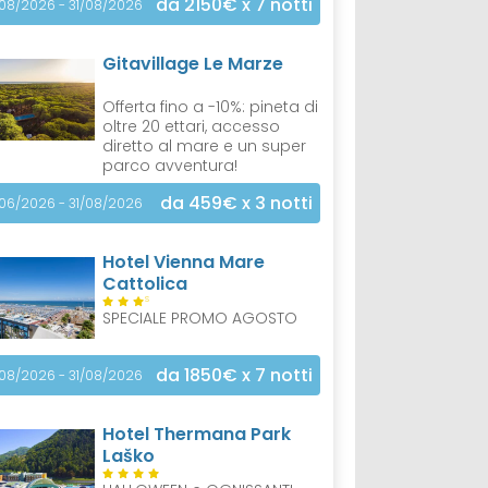
da 2150€
x 7 notti
/08/2026 - 31/08/2026
Gitavillage Le Marze
Offerta fino a -10%: pineta di
oltre 20 ettari, accesso
diretto al mare e un super
parco avventura!
da 459€
x 3 notti
/06/2026 - 31/08/2026
Hotel Vienna Mare
Cattolica
S
SPECIALE PROMO AGOSTO
da 1850€
x 7 notti
/08/2026 - 31/08/2026
Hotel Thermana Park
Laško