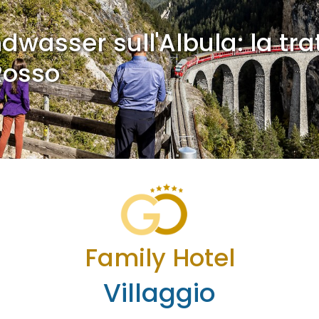
dwasser sull'Albula: la tra
Rosso
Family Hotel
Villaggio