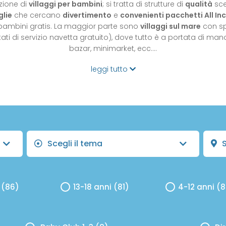
zione di
villaggi per bambini
; si tratta di strutture di
qualità
sce
glie
che cercano
divertimento
e
convenienti pacchetti All Inc
bambini gratis. La maggior parte sono
villaggi sul mare
con sp
ti di servizio navetta gratuito), dove tutto è a portata di mano (
bazar, minimarket, ecc.…
leggi tutto
Scegli il tema
S
 (86)
13-18 anni (81)
4-12 anni (