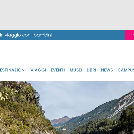
i in viaggio con i bambini
I
ESTINAZIONI
VIAGGI
EVENTI
MUSEI
LIBRI
NEWS
CAMPU