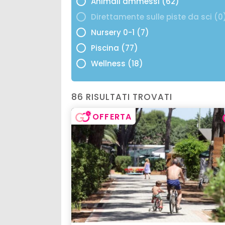
Animali ammessi (62)
Direttamente sulle piste da sci (0
Nursery 0-1 (7)
Piscina (77)
Wellness (18)
86 RISULTATI TROVATI
OFFERTA