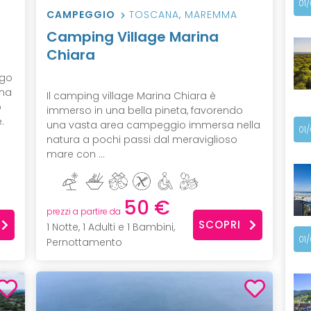
01
CAMPEGGIO
TOSCANA
,
MAREMMA
Camping Village Marina
Chiara
ngo
ima
Il camping village Marina Chiara è
o
immerso in una bella pineta, favorendo
.
una vasta area campeggio immersa nella
01
natura a pochi passi dal meraviglioso
mare con ...
50 €
prezzi a partire da
SCOPRI
1 Notte, 1 Adulti e 1 Bambini,
01
Pernottamento