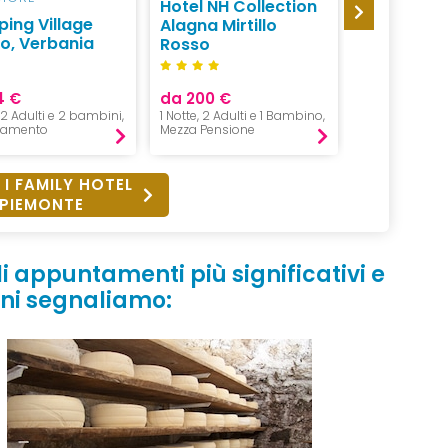
Hotel NH Collection
ing Village
Continent
Alagna Mirtillo
no, Verbania
Camping V
Rosso
4 €
da 200 €
da 70 €
, 2 Adulti e 2 bambini,
1 Notte, 2 Adulti e 1 Bambino,
1 Notte in Casa
tamento
Mezza Pensione
Pernottament
 I FAMILY HOTEL
PIEMONTE
li
appuntamenti
più significativi e
ni
segnaliamo: