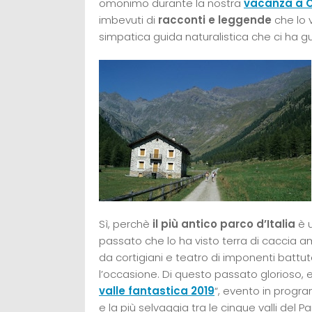
omonimo durante la nostra
vacanza a
imbevuti di
racconti e leggende
che lo 
simpatica guida naturalistica che ci ha gui
Sì, perchè
il più antico parco d’Italia
è u
passato che lo ha visto terra di caccia a
da cortigiani e teatro di imponenti battu
l’occasione. Di questo passato glorioso, 
valle fantastica 2019
“, evento in prog
e la più selvaggia tra le cinque valli del 