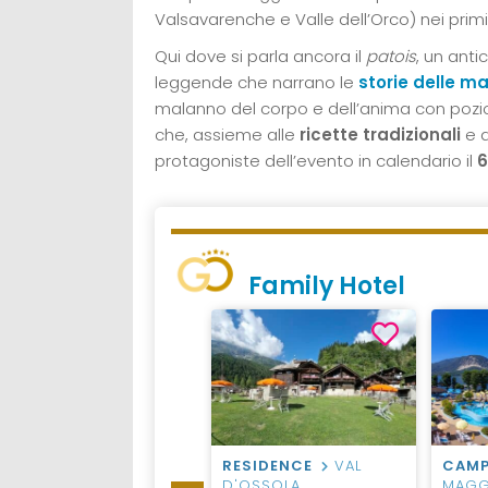
Valsavarenche e Valle dell’Orco) nei primi 
Qui dove si parla ancora il
patois
, un anti
leggende che narrano le
storie delle ma
malanno del corpo e dell’anima con pozi
che, assieme alle
ricette tradizionali
e a
protagoniste dell’evento in calendario il
6
Family Hotel
VILLAGGIO
LAGO
RESIDENCE
VAL
CAMP
MAGGIORE
D'OSSOLA
MAGG