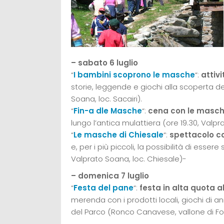
– sabato 6 luglio
“
I bambini scoprono le masche
“:
attivi
storie, leggende e giochi alla scoperta del
Soana, loc. Sacairi).
“
Fin-a dle Masche
“:
cena con le masche 
lungo l’antica mulattiera (ore 19.30, Valpra
“
Le masche di Chiesale
“:
spettacolo c
e, per i più piccoli, la possibilità di esse
Valprato Soana, loc. Chiesale)-
– domenica 7 luglio
“
Festa del pane
“:
festa in alta quota a
merenda con i prodotti locali, giochi di a
del Parco (Ronco Canavese, vallone di For