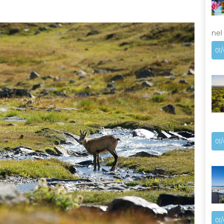
nel
01
01
01