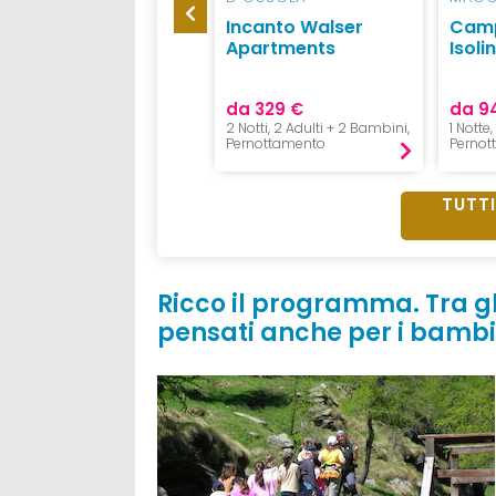
Continental
Incanto Walser
Camp
Camping Village
Apartments
Isoli
da 70 €
da 329 €
da 9
1 Notte in Casa Mobile,
2 Notti, 2 Adulti + 2 Bambini,
1 Notte
Pernottamento
Pernottamento
Pernot
TUTTI
Ricco il programma. Tra g
pensati anche
per i bambi