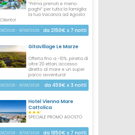
“Prima prenoti e meno
paghi” per tutta la famiglia:
la tua Vacanza ad Agosto
 Cilento!
da 2150€
x 7 notti
/08/2026 - 31/08/2026
Gitavillage Le Marze
Offerta fino a -10%: pineta di
oltre 20 ettari, accesso
diretto al mare e un super
parco avventura!
da 459€
x 3 notti
/06/2026 - 31/08/2026
Hotel Vienna Mare
Cattolica
S
SPECIALE PROMO AGOSTO
da 1850€
x 7 notti
/08/2026 - 31/08/2026