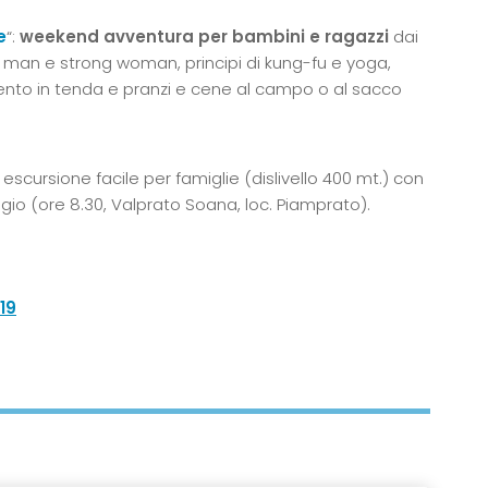
e
“:
weekend avventura per bambini e ragazzi
dai
g man e strong woman, principi di kung-fu e yoga,
amento in tenda e pranzi e cene al campo o al sacco
: escursione facile per famiglie (dislivello 400 mt.) con
ugio (ore 8.30, Valprato Soana, loc. Piamprato).
19