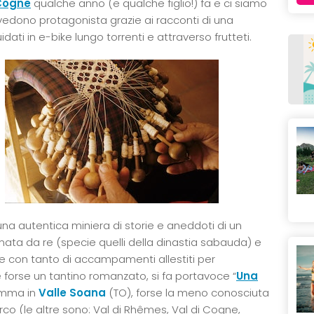
Cogne
qualche anno (e qualche figlio!) fa e ci siamo
vedono protagonista grazie ai racconti di una
dati in e-bike lungo torrenti e attraverso frutteti.
na autentica miniera di storie e aneddoti di un
mata da re (specie quelli della dinastia sabauda) e
te con tanto di accampamenti allestiti per
e forse un tantino romanzato, si fa portavoce “
Una
ramma in
Valle Soana
(TO), forse la meno conosciuta
Parco (le altre sono: Val di Rhêmes, Val di Cogne,