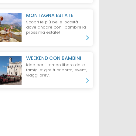
MONTAGNA ESTATE
Scopri le più belle località
dove andare con i bambini la
prossima estate!
WEEKEND CON BAMBINI
Idee per il tempo libero delle
famiglie: gite fuoriporta, eventi,
viaggi brevi.
LAGO
RESIDENCE
VAL
CAMPEGGIO
L
D'OSSOLA
MAGGIORE