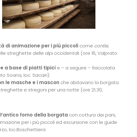
tà di animazione per i più piccoli
come
contie
,
le streghette delle alpi occidentali (ore 16, Valprato
a base di piatti tipici
e – a seguire – fiaccolata
to Soana, loc. Sacairi).
on le masche e i mascon
che abitavano la borgata
re streghette e stregoni per una notte (ore 21.30,
ll’antico forno della borgata
con cottura dei pani,
nimazione per i più piccoli ed escursione con le guide
zo, loc.Boschettiera