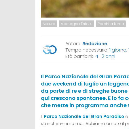
Natura
Montagna Estate
Parchi a tema
Autore:
Redazione
Tempo necessario:
1 giorno
Età bambini:
4-12 anni
Il Parco Nazionale del Gran Paradis
due weekend di luglio un leggend
da parte di re e di streghe buon
qui crescono spontanee. E lo fa c
che mette in programma anche ta
Il
Parco Nazionale del Gran Paradiso
è 
stancheremmo mai. Abbiamo amato il pro