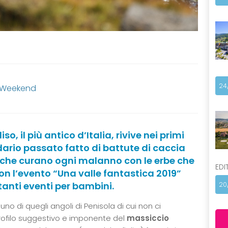
24
, Weekend
o, il più antico d’Italia, rivive nei primi
ario passato fatto di battute di caccia
e che curano ogni malanno con le erbe che
EDI
on l’evento “Una valle fantastica 2019”
nti eventi per bambini.
20
uno di quegli angoli di Penisola di cui non ci
filo suggestivo e imponente del
massiccio