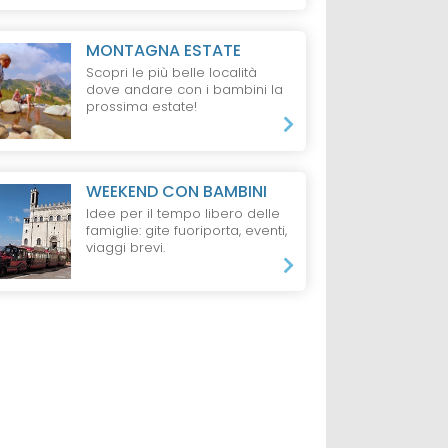
MONTAGNA ESTATE
Scopri le più belle località
dove andare con i bambini la
prossima estate!
WEEKEND CON BAMBINI
Idee per il tempo libero delle
famiglie: gite fuoriporta, eventi,
viaggi brevi.
ERONA
HOTEL
JESOLO
HOTEL
SPIAGGE
VENETO
ern CTC
Hotel Nettuno,
Hotel Capo Nor
ona
Jesolo
Albarella