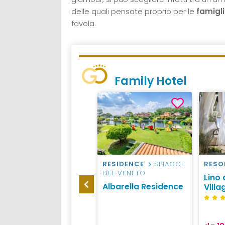
delle quali pensate proprio per le
famigl
favola.
Family Hotel
HOTEL
BIBIONE
RESIDENCE
SPIAGGE
RESO
DEL VENETO
Aparthotel Imperial
Lino 
Albarella Residence
Villa