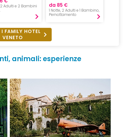
6 €
da 85 €
da 85 €
, 2 Adulti e 2 Bambini
,
1 Notte, 2 Adulti e 1 Bambino,
1 Notte, 2 Adul
Pernottamento
Pernottament
 I FAMILY HOTEL
VENETO
nti, animali: esperienze