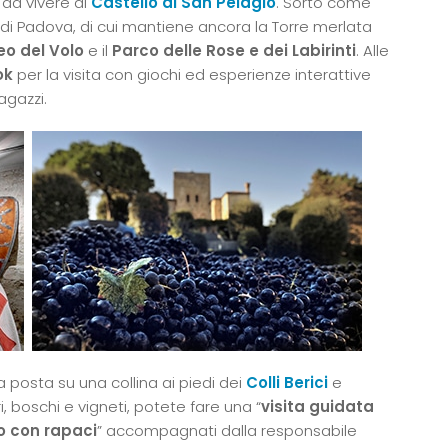
 da vivere al
Castello di San Pelagio
. Sorto come
i di Padova, di cui mantiene ancora la Torre merlata
o del Volo
e il
Parco delle Rose e dei Labirinti
. Alle
ok
per la visita con giochi ed esperienze interattive
agazzi.
a posta su una collina ai piedi dei
Colli Berici
e
, boschi e vigneti, potete fare una “
visita guidata
o con rapaci
” accompagnati dalla responsabile