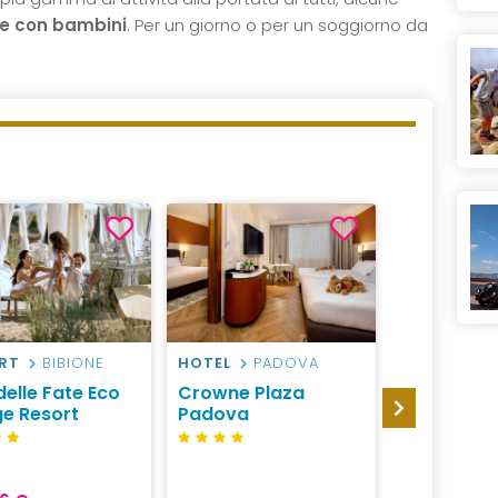
ie con bambini
. Per un giorno o per un soggiorno da
RT
BIBIONE
HOTEL
PADOVA
HOTEL
V
delle Fate Eco
Crowne Plaza
Best West
ge Resort
Padova
Hotel Ver