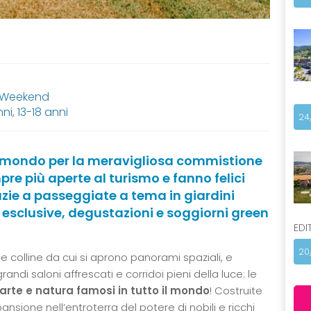
, Weekend
nni
,
13-18 anni
24
 il mondo per la meravigliosa commistione
pre più aperte al turismo e fanno felici
azie a passeggiate a tema in giardini
e esclusive, degustazioni e soggiorni green
EDI
20
ti e colline da cui si aprono panorami spaziali, e
andi saloni affrescati e corridoi pieni della luce: le
di arte e natura famosi in tutto il mondo
! Costruite
pansione nell’entroterra del potere di nobili e ricchi