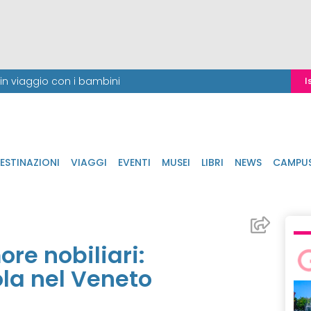
i in viaggio con i bambini
I
ESTINAZIONI
VIAGGI
EVENTI
MUSEI
LIBRI
NEWS
CAMPU
more nobiliari:
la nel Veneto