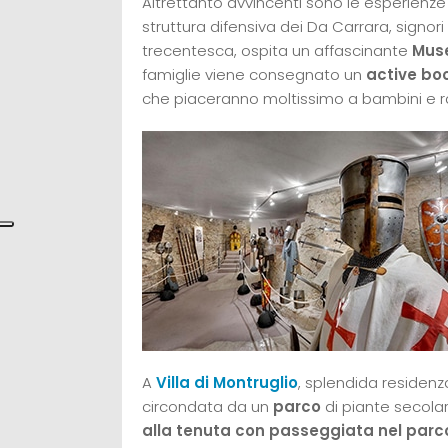
Altrettanto avvincenti sono le esperienze
struttura difensiva dei Da Carrara, signor
trecentesca, ospita un affascinante
Muse
famiglie viene consegnato un
active bo
che piaceranno moltissimo a bambini e r
A
Villa di Montruglio
, splendida residenz
circondata da un
parco
di piante secolari
alla tenuta con passeggiata nel parc