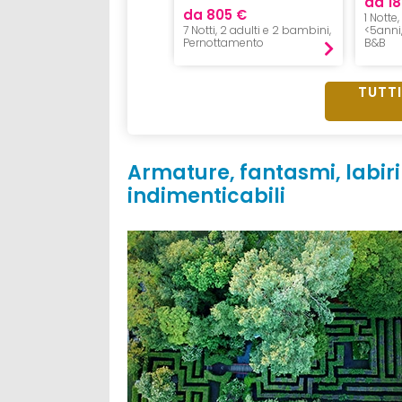
da 18
da 126 €
da 805 €
1 Notte
1 Notte, 4 persone,
7 Notti, 2 adulti e 2 bambini,
<5anni
B&B
Pernottamento
B&B
TUTTI
Armature, fantasmi, labiri
indimenticabili