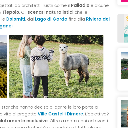
ttati da architetti illustri come il
Palladio
e alcune
o
Tiepolo
. Gli
scenari naturalistici
che le
lle
Dolomiti
, dal
Lago di Garda
fino alla
Riviera del
ganei
.
toriche hanno deciso di aprire le loro porte al
o vita al progetto
Ville Castelli Dimore
. L’obiettivo?
olutamente esclusive
. Oltre a matrimoni ed eventi
pia gamma di attività alla portata di tutti, alcune