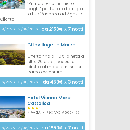
“Prima prenoti e meno
paghi” per tutta la famiglia:
la tua Vacanza ad Agosto
 Cilento!
da 2150€
x 7 notti
/08/2026 - 31/08/2026
Gitavillage Le Marze
Offerta fino a -10%: pineta di
oltre 20 ettari, accesso
diretto al mare e un super
parco avventura!
da 459€
x 3 notti
/06/2026 - 31/08/2026
Hotel Vienna Mare
Cattolica
S
SPECIALE PROMO AGOSTO
da 1850€
x 7 notti
/08/2026 - 31/08/2026