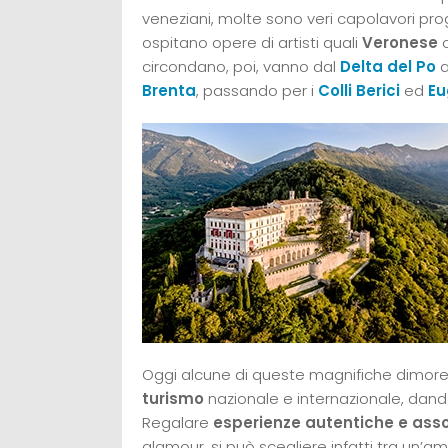
veneziani, molte sono veri capolavori proge
ospitano opere di artisti quali
Veronese
circondano, poi, vanno dal
Delta del Po
a
Brenta
, passando per i
Colli Berici
ed
Eu
Oggi alcune di queste magnifiche dimore s
turismo
nazionale e internazionale, dand
Regalare
esperienze autentiche e ass
glamour, si può scegliere infatti tra un’am