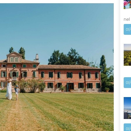
nel
01
01
01