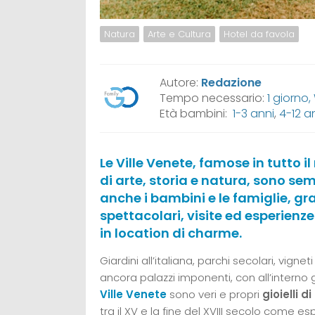
Natura
Arte e Cultura
Hotel da favola
Autore:
Redazione
Tempo necessario:
1 giorno
Età bambini:
1-3 anni
,
4-12 a
Le Ville Venete, famose in tutto
di arte, storia e natura, sono sem
anche i bambini e le famiglie, gr
spettacolari, visite ed esperienz
in location di charme.
Giardini all’italiana, parchi secolari, vigne
ancora palazzi imponenti, con all’interno gr
Ville Venete
sono veri e propri
gioielli 
tra il XV e la fine del XVIII secolo come es