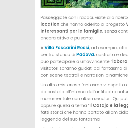
Passeggiate con i rapaci, visite alla ricerc
location
che hanno aderito al progetto
interessanti per le famiglie
, senza con
ancora attivo e pulsante.
A
Villa Foscarini Rossi
, ad esempio, affac
centro storico di
Padova
, costruita e dec
può partecipare a un’avvincente “
labora
visitatori saranno guidati dal fantasma di 
con scene teatrali e narrazioni dinamiche
Un altro misterioso fantasma vi aspetta 
da castello all’interno dell’anfiteatro nat
monumentale con alberi secolari. Qui potet
oppure quella a tema “
Il Catajo e la le
fatti storici che hanno portato all’omicidi
leggenda del suo fantasma.