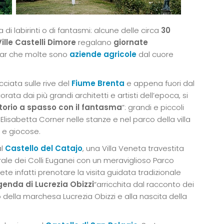
a di labirinti o di fantasmi: alcune delle circa
30
Ville Castelli Dimore
regalano
giornate
tar che molte sono
aziende agricole
dal cuore
ciata sulle rive del
Fiume Brenta
e appena fuori dal
orata dai più grandi architetti e artisti dell’epoca, si
torio a spasso con il fantasma
”: grandi e piccoli
Elisabetta Corner nelle stanze e nel parco della villa
 e giocose.
al
Castello del Catajo
, una Villa Veneta travestita
urale dei Colli Euganei con un meraviglioso Parco
e infatti prenotare la visita guidata tradizionale
ggenda di Lucrezia Obizzi
“arricchita dal racconto dei
o della marchesa Lucrezia Obizzi e alla nascita della