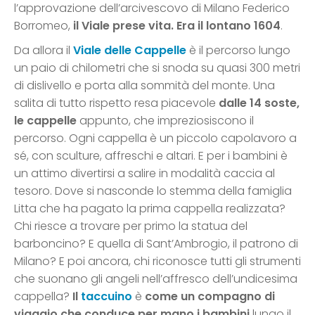
l’approvazione dell’arcivescovo di Milano Federico
Borromeo,
il Viale prese vita. Era il lontano 1604
.
Da allora il
Viale delle Cappelle
è il percorso lungo
un paio di chilometri che si snoda su quasi 300 metri
di dislivello e porta alla sommità del monte. Una
salita di tutto rispetto resa piacevole
dalle 14 soste,
le cappelle
appunto, che impreziosiscono il
percorso. Ogni cappella è un piccolo capolavoro a
sé, con sculture, affreschi e altari. E per i bambini è
un attimo divertirsi a salire in modalità caccia al
tesoro. Dove si nasconde lo stemma della famiglia
Litta che ha pagato la prima cappella realizzata?
Chi riesce a trovare per primo la statua del
barboncino? E quella di Sant’Ambrogio, il patrono di
Milano? E poi ancora, chi riconosce tutti gli strumenti
che suonano gli angeli nell’affresco dell’undicesima
cappella?
Il
taccuino
è
come un compagno di
viaggio che conduce per mano i bambini
lungo il