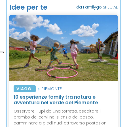
Idee per te
da Familygo SPECIAL
VIAGGI
PIEMONTE
10 esperienze family tra natura e
avventura nel verde del Piemonte
Osservare i lupi da una torretta, ascoltare il
bramito dei cervi nel silenzio del bosco,
camminare a piedi nudi attraverso postazioni