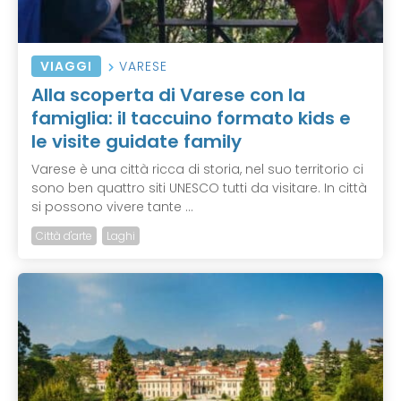
VIAGGI
VARESE
Alla scoperta di Varese con la
famiglia: il taccuino formato kids e
le visite guidate family
Varese è una città ricca di storia, nel suo territorio ci
sono ben quattro siti UNESCO tutti da visitare. In città
si possono vivere tante ...
Città d'arte
Laghi