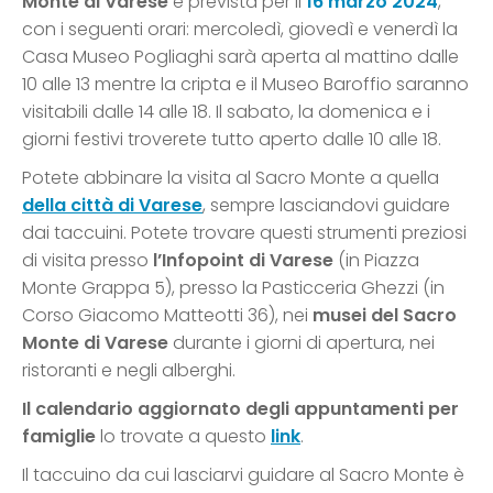
Monte di Varese
è prevista per il
16
marzo 2024
,
con i seguenti orari: mercoledì, giovedì e venerdì la
Casa Museo Pogliaghi sarà aperta al mattino dalle
10 alle 13 mentre la cripta e il Museo Baroffio saranno
visitabili dalle 14 alle 18. Il sabato, la domenica e i
giorni festivi troverete tutto aperto dalle 10 alle 18.
Potete abbinare la visita al Sacro Monte a quella
della città di Varese
, sempre lasciandovi guidare
dai taccuini. Potete trovare questi strumenti preziosi
di visita presso
l’Infopoint di Varese
(in Piazza
Monte Grappa 5), presso la Pasticceria Ghezzi (in
Corso Giacomo Matteotti 36), nei
musei del Sacro
Monte di Varese
durante i giorni di apertura, nei
ristoranti e negli alberghi.
Il calendario aggiornato degli appuntamenti per
famiglie
lo trovate a questo
link
.
Il taccuino da cui lasciarvi guidare al Sacro Monte è