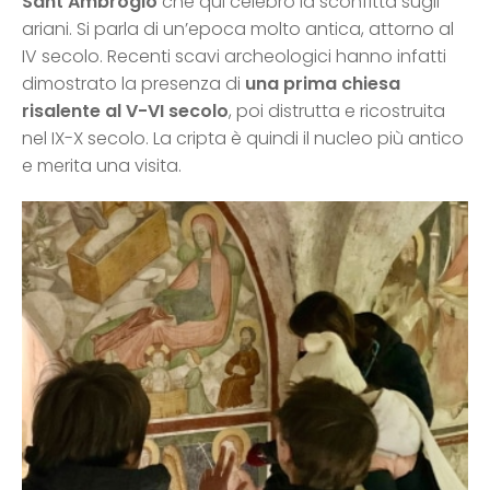
Sant’Ambrogio
che qui celebrò la sconfitta sugli
ariani. Si parla di un’epoca molto antica, attorno al
IV secolo. Recenti scavi archeologici hanno infatti
dimostrato la presenza di
una prima chiesa
risalente al V-VI secolo
, poi distrutta e ricostruita
nel IX-X secolo. La cripta è quindi il nucleo più antico
e merita una visita.