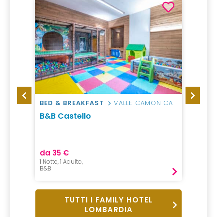
BED & BREAKFAST
VALLE CAMONICA
HOTEL
a del
B&B Castello
voco®
da 35 €
da 23
1 Notte, 1 Adulto,
1 Notte,
B&B
Mezza P
TUTTI I FAMILY HOTEL
LOMBARDIA