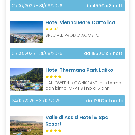
01/06/2026 - 31/08/2026
da 459€
x 3 notti
Hotel Vienna Mare Cattolica
S
SPECIALE PROMO AGOSTO
01/08/2026 - 31/08/2026
da 1850€
x 7 notti
Hotel Thermana Park Laško
HALLOWEEN e OGNISSANTI alle terme
con bimbi GRATIS fino a 5 anni!
24/10/2026 - 31/10/2026
da 129€
x 1 notte
Valle di Assisi Hotel & Spa
Resort