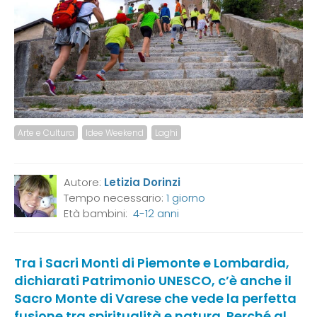
Arte e Cultura
Idee Weekend
Laghi
Autore:
Letizia Dorinzi
Tempo necessario:
1 giorno
Età bambini:
4-12 anni
Tra i Sacri Monti di Piemonte e Lombardia,
dichiarati Patrimonio UNESCO, c’è anche il
Sacro Monte di Varese che vede la perfetta
fusione tra spiritualità e natura. Perché al