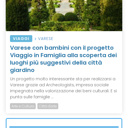
VIAGGI
VARESE
Varese con bambini con il progetto
Viaggio in Famiglia alla scoperta dei
luoghi più suggestivi della città
giardino
Un progetto molto interessante sta per realizzarsi a
Varese grazie ad Archeologists, impresa sociale
impegnata nella valorizzazione dei beni culturali. E si
punta sulle famiglie ...
Arte e Cultura
Città d'arte