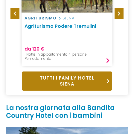
AGRITURISMO
SIENA
AGRI
Agriturismo Podere Tremulini
Agrit
Poggi
da 120 €
da 15
1 Notte in appartamento 4 persone,
1 Notte
Pernottamento
Pernot
TUTTI I FAMILY HOTEL
SIENA
La nostra giornata alla Bandita
Country Hotel con i bambini