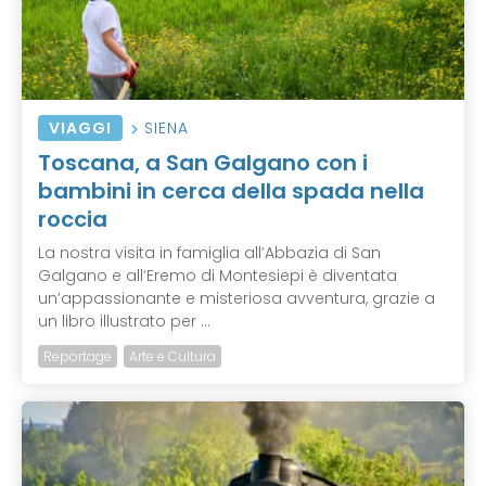
VIAGGI
SIENA
Toscana, a San Galgano con i
bambini in cerca della spada nella
roccia
La nostra visita in famiglia all’Abbazia di San
Galgano e all’Eremo di Montesiepi è diventata
un’appassionante e misteriosa avventura, grazie a
un libro illustrato per ...
Reportage
Arte e Cultura