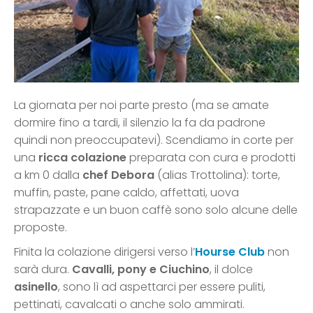
La giornata per noi parte presto (ma se amate
dormire fino a tardi, il silenzio la fa da padrone
quindi non preoccupatevi). Scendiamo in corte per
una
ricca colazione
preparata con cura e prodotti
a km 0 dalla
chef Debora
(alias Trottolina): torte,
muffin, paste, pane caldo, affettati, uova
strapazzate e un buon caffè sono solo alcune delle
proposte.
Finita la colazione dirigersi verso l’
Hourse Club
non
sarà dura.
Cavalli, pony e Ciuchino
, il dolce
asinello
, sono lì ad aspettarci per essere puliti,
pettinati, cavalcati o anche solo ammirati.