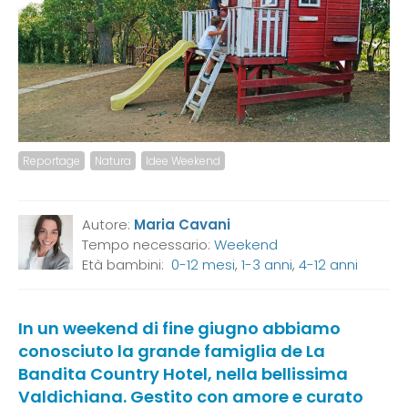
Reportage
Natura
Idee Weekend
Autore:
Maria Cavani
Tempo necessario:
Weekend
Età bambini:
0-12 mesi
,
1-3 anni
,
4-12 anni
In un weekend di fine giugno abbiamo
conosciuto la grande famiglia de La
Bandita Country Hotel, nella bellissima
Valdichiana. Gestito con amore e curato