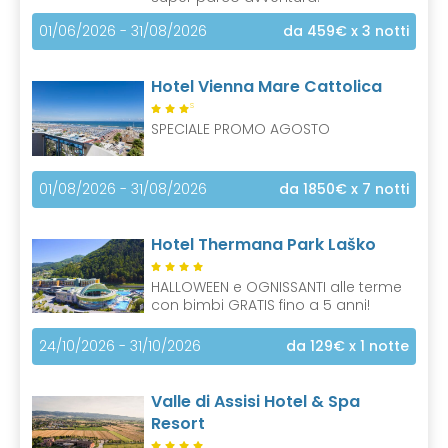
01/06/2026 - 31/08/2026
da 459€
x 3 notti
Hotel Vienna Mare Cattolica
S
SPECIALE PROMO AGOSTO
01/08/2026 - 31/08/2026
da 1850€
x 7 notti
Hotel Thermana Park Laško
HALLOWEEN e OGNISSANTI alle terme
con bimbi GRATIS fino a 5 anni!
24/10/2026 - 31/10/2026
da 129€
x 1 notte
Valle di Assisi Hotel & Spa
Resort