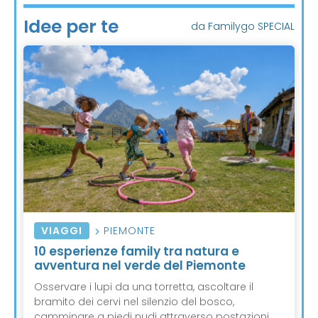
Idee per te
da Familygo SPECIAL
VIAGGI
PIEMONTE
10 esperienze family tra natura e
avventura nel verde del Piemonte
Osservare i lupi da una torretta, ascoltare il
bramito dei cervi nel silenzio del bosco,
camminare a piedi nudi attraverso postazioni