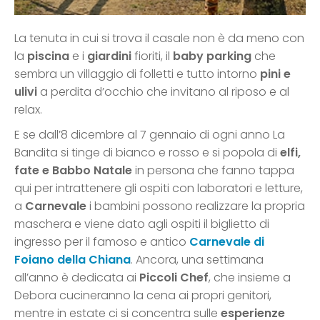
La tenuta in cui si trova il casale non è da meno con
la
piscina
e i
giardini
fioriti, il
baby parking
che
sembra un villaggio di folletti e tutto intorno
pini e
ulivi
a perdita d’occhio che invitano al riposo e al
relax.
E se dall’8 dicembre al 7 gennaio di ogni anno La
Bandita si tinge di bianco e rosso e si popola di
elfi,
fate e Babbo Natale
in persona che fanno tappa
qui per intrattenere gli ospiti con laboratori e letture,
a
Carnevale
i bambini possono realizzare la propria
maschera e viene dato agli ospiti il biglietto di
ingresso per il famoso e antico
Carnevale di
Foiano della Chiana
. Ancora, una settimana
all’anno è dedicata ai
Piccoli Chef
, che insieme a
Debora cucineranno la cena ai propri genitori,
mentre in estate ci si concentra sulle
esperienze