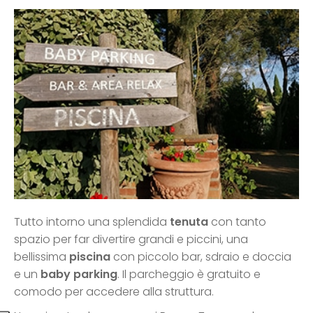
Tutto intorno una splendida
tenuta
con tanto
spazio per far divertire grandi e piccini, una
bellissima
piscina
con piccolo bar, sdraio e doccia
e un
baby parking
. Il parcheggio è gratuito e
comodo per accedere alla struttura.