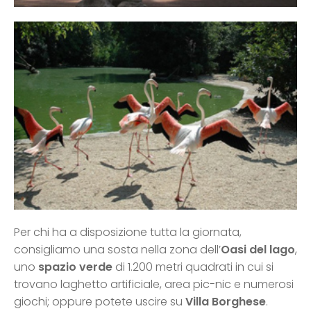
Per chi ha a disposizione tutta la giornata,
consigliamo una sosta nella zona dell’
Oasi del lago
,
uno
spazio verde
di 1.200 metri quadrati in cui si
trovano laghetto artificiale, area pic-nic e numerosi
giochi; oppure potete uscire su
Villa Borghese
.