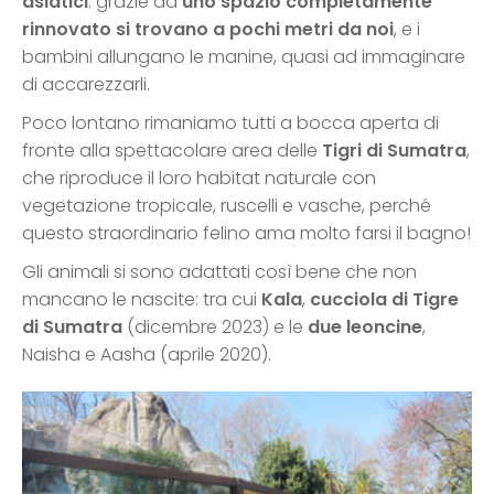
asiatici
: grazie ad
uno spazio completamente
rinnovato si trovano a pochi metri da noi
, e i
bambini allungano le manine, quasi ad immaginare
di accarezzarli.
Poco lontano rimaniamo tutti a bocca aperta di
fronte alla spettacolare area delle
Tigri di Sumatra
,
che riproduce il loro habitat naturale con
vegetazione tropicale, ruscelli e vasche, perché
questo straordinario felino ama molto farsi il bagno!
Gli animali si sono adattati così bene che non
mancano le nascite: tra cui
Kala
,
cucciola di Tigre
di Sumatra
(dicembre 2023) e le
due leoncine
,
Naisha e Aasha (aprile 2020).