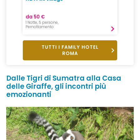
da 50 €
1 Notte, 5 persone,
Pernottamento
TUTTI I FAMILY HOTEL
ROMA
Dalle Tigri di Sumatra alla Casa
delle Giraffe, gli incontri più
emozionanti