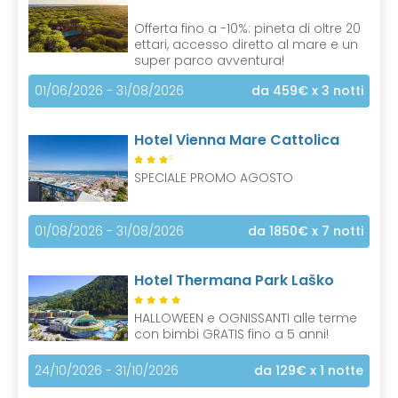
Offerta fino a -10%: pineta di oltre 20
ettari, accesso diretto al mare e un
super parco avventura!
01/06/2026 - 31/08/2026
da 459€
x 3 notti
Hotel Vienna Mare Cattolica
S
SPECIALE PROMO AGOSTO
01/08/2026 - 31/08/2026
da 1850€
x 7 notti
Hotel Thermana Park Laško
HALLOWEEN e OGNISSANTI alle terme
con bimbi GRATIS fino a 5 anni!
24/10/2026 - 31/10/2026
da 129€
x 1 notte