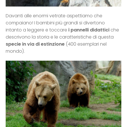
Davanti alle enormi vetrate aspettiamo che
compaiano! I bambini più grandi si divertono
intanto a leggere e toccare
i pannelli didattici
che
descrivono la storia e le caratteristiche di questa
specie in via di estinzione
(400 esemplari nel
mondo).