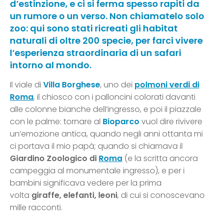
d’estinzione, e ci si ferma spesso rapiti da
un rumore o un verso. Non chiamatelo solo
zoo: qui sono stati ricreati gli habitat
naturali di oltre 200 specie, per farci vivere
l’esperienza straordinaria di un safari
intorno al mondo.
Il viale di
Villa Borghese
, uno dei
polmoni verdi di
Roma
, il chiosco con i palloncini colorati davanti
alle colonne bianche dell’ingresso, e poi il piazzale
con le palme: tornare al
Bioparco
vuol dire rivivere
un’emozione antica, quando negli anni ottanta mi
ci portava il mio papà; quando si chiamava il
Giardino Zoologico
di
Roma
(e la scritta ancora
campeggia al monumentale ingresso), e per i
bambini significava vedere per la prima
volta
giraffe, elefanti, leoni
, di cui si conoscevano
mille racconti.