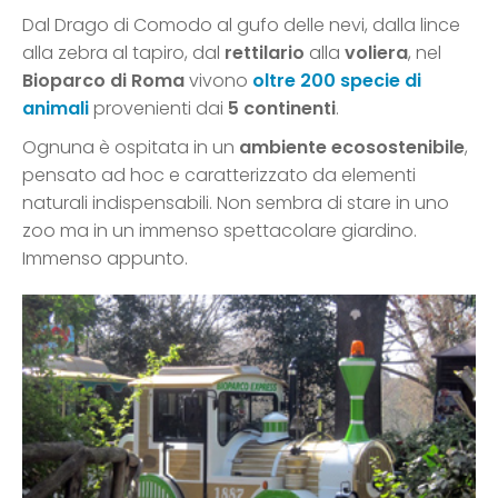
Dal Drago di Comodo al gufo delle nevi, dalla lince
alla zebra al tapiro, dal
rettilario
alla
voliera
, nel
Bioparco di Roma
vivono
oltre 200 specie di
animali
provenienti dai
5 continenti
.
Ognuna è ospitata in un
ambiente ecosostenibile
,
pensato ad hoc e caratterizzato da elementi
naturali indispensabili. Non sembra di stare in uno
zoo ma in un immenso spettacolare giardino.
Immenso appunto.