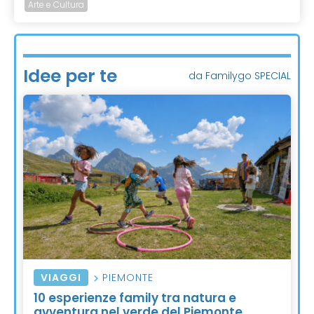
Arte e Cultura
Idee per te
da Familygo SPECIAL
VIAGGI
PIEMONTE
10 esperienze family tra natura e
avventura nel verde del Piemonte