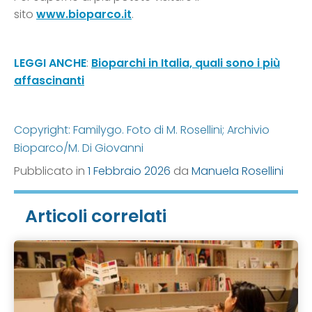
sito
www.bioparco.it
.
LEGGI ANCHE
:
Bioparchi in Italia, quali sono i più
affascinanti
Copyright: Familygo. Foto di M. Rosellini; Archivio
Bioparco/M. Di Giovanni
Pubblicato in
1 Febbraio 2026
da
Manuela Rosellini
Articoli correlati