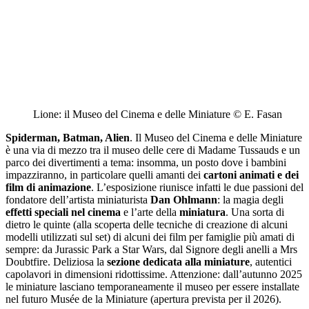
Lione: il Museo del Cinema e delle Miniature © E. Fasan
Spiderman, Batman, Alien
. Il
Museo del Cinema e delle Miniature
è una via di mezzo tra il museo delle cere di Madame Tussauds e un
parco dei divertimenti a tema: insomma, un posto dove i bambini
impazziranno, in particolare quelli amanti dei
cartoni animati e dei
film di animazione
. L’esposizione riunisce infatti le due passioni del
fondatore dell’artista miniaturista
Dan Ohlmann
: la magia degli
effetti speciali nel cinema
e l’arte della
miniatura
. Una sorta di
dietro le quinte (alla scoperta delle tecniche di creazione di alcuni
modelli utilizzati sul set) di alcuni dei film per famiglie più amati di
sempre: da Jurassic Park a Star Wars, dal Signore degli anelli a Mrs
Doubtfire. Deliziosa la
sezione dedicata alla miniature
, autentici
capolavori in dimensioni ridottissime. Attenzione: dall’autunno 2025
le miniature lasciano temporaneamente il museo per essere installate
nel
futuro Musée de la Miniature
(apertura prevista per il 2026).