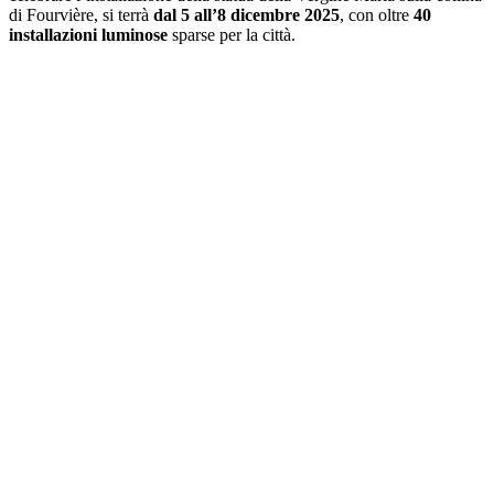
di Fourvière, si terrà
dal 5 all’8 dicembre 2025
, con oltre
40
installazioni luminose
sparse per la città.