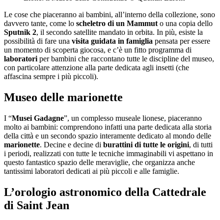
Le cose che piaceranno ai bambini, all’interno della collezione, sono
davvero tante, come lo
scheletro di un Mammut
o una copia dello
Sputnik 2
, il secondo satellite mandato in orbita. In più, esiste la
possibilità di fare una
visita guidata in famiglia
pensata per essere
un momento di scoperta giocosa, e c’è un fitto programma di
laboratori
per bambini che raccontano tutte le discipline del museo,
con particolare attenzione alla parte dedicata agli insetti (che
affascina sempre i più piccoli).
Museo delle marionette
I “
Musei Gadagne
”, un complesso museale lionese, piaceranno
molto ai bambini: comprendono infatti una parte dedicata alla storia
della città e un secondo spazio interamente dedicato al mondo delle
marionette
. Decine e decine di
burattini di tutte le origini
, di tutti
i periodi, realizzati con tutte le tecniche immaginabili vi aspettano in
questo fantastico spazio delle meraviglie, che organizza anche
tantissimi laboratori dedicati ai più piccoli e alle famiglie.
L’orologio astronomico della Cattedrale
di Saint Jean