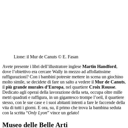
Lione: il Mur de Canuts © E. Fasan
Avete presente i libri dell’illustratore inglese
Martin Handford
,
dove l’obiettivo era cercare Wally in mezzo ad affollatissime
raffigurazioni? Con i bambini potreste mettere in scena un giochino
molto simile, se decidete di fare un salto a vedere il
Mur de Canuts
,
il
più grande murales d’Europa
, nel quartiere
Croix Rousse
.
Dedicato agli operai della lavorazione della seta, occupa oltre mille
metri quadrati e raffigura, in un gigantesco trompe l’oeil, il quartiere
stesso, con le sue case e i suoi abitanti intenti a fare le faccende della
vita di tutti i giorni. E ora, su, il primo che trova la bambina seduta
con la scritta “
Only Lyon
” vince un gelato!
Museo delle Belle Arti