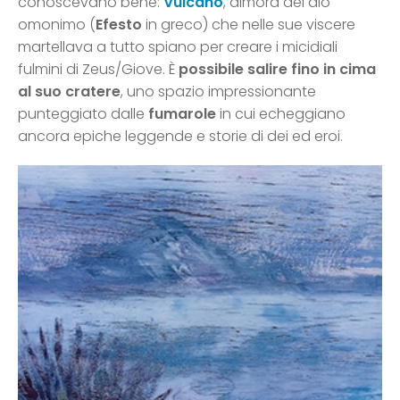
conoscevano bene:
Vulcano
, dimora del dio
omonimo (
Efesto
in greco) che nelle sue viscere
martellava a tutto spiano per creare i micidiali
fulmini di Zeus/Giove. È
possibile salire fino in cima
al suo cratere
, uno spazio impressionante
punteggiato dalle
fumarole
in cui echeggiano
ancora epiche leggende e storie di dei ed eroi.