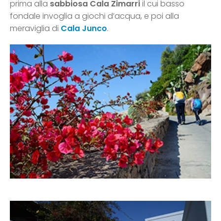
prima alla
sabbiosa Cala Zimarri
il cui basso
fondale invoglia a giochi d’acqua, e poi alla
meraviglia di
Cala Junco
.