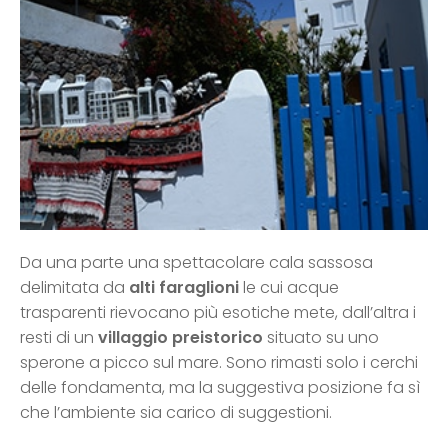
Da una parte una spettacolare cala sassosa
delimitata da
alti faraglioni
le cui acque
trasparenti rievocano più esotiche mete, dall’altra i
resti di un
villaggio preistorico
situato su uno
sperone a picco sul mare. Sono rimasti solo i cerchi
delle fondamenta, ma la suggestiva posizione fa sì
che l’ambiente sia carico di suggestioni.