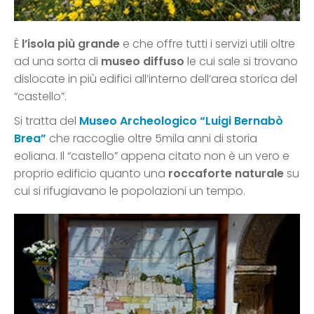
È
l’isola più grande
e che offre tutti i servizi utili oltre
ad una sorta di
museo diffuso
le cui sale si trovano
dislocate in più edifici all’interno dell’area storica del
“castello”.
Si tratta del
Museo Archeologico “Luigi Bernabò
Brea”
che raccoglie oltre 5mila anni di storia
eoliana. Il “castello” appena citato non è un vero e
proprio edificio quanto una
roccaforte naturale
su
cui si rifugiavano le popolazioni un tempo.