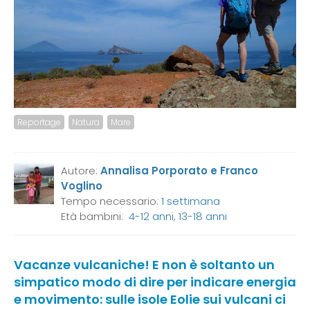
Reportage
Natura
Mare
Autore:
Annalisa Porporato e Franco
Voglino
Tempo necessario:
1 settimana
Età bambini:
4-12 anni
,
13-18 anni
Vacanze vulcaniche! E non è soltanto un
simpatico modo di dire per indicare energia
e movimento: sulle isole Eolie sui vulcani ci