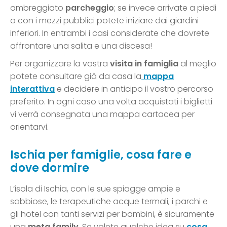
ombreggiato
parcheggio
; se invece arrivate a piedi
o con i mezzi pubblici potete iniziare dai giardini
inferiori. In entrambi i casi considerate che dovrete
affrontare una salita e una discesa!
Per organizzare la vostra
visita in famiglia
al meglio
potete consultare già da casa la
mappa
interattiva
e decidere in anticipo il vostro percorso
preferito. In ogni caso una volta acquistati i biglietti
vi verrà consegnata una mappa cartacea per
orientarvi.
Ischia per famiglie, cosa fare e
dove dormire
L’isola di Ischia, con le sue spiagge ampie e
sabbiose, le terapeutiche acque termali, i parchi e
gli hotel con tanti servizi per bambini, è sicuramente
una
meta family
. Se volete qualche idea su
cosa