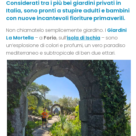
Considerati tra i più bei giardini privati in
Italia, sono pronti a stupire adulti e bambini
con nuove incantevoli fioriture primaverili.
Non chiamatelo semplicemente giardino. I
Giardini
La Mortella
– a
Forio
, sull’
isola di Ischia
– sono
un’esplosione di colori e profumi, un vero paradiso
mediterraneo e subtropicale di ben due ettari.