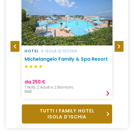
HOTEL
ISOLA D'ISCHIA
HOTEL
a –
Michelangelo Family & Spa Resort
Le Ca
Ischia
S
da 250 €
da 50
7 Notti, 2 Adulti e 2 Bambini,
1 Notte, 
B&B
Mezza P
TUTTI I FAMILY HOTEL
ISOLA D'ISCHIA