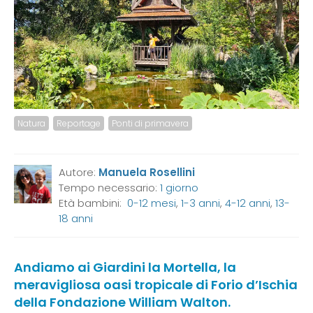
Natura
Reportage
Ponti di primavera
Autore:
Manuela Rosellini
Tempo necessario:
1 giorno
Età bambini:
0-12 mesi
,
1-3 anni
,
4-12 anni
,
13-
18 anni
Andiamo ai Giardini la Mortella, la
meravigliosa oasi tropicale di Forio d’Ischia
della Fondazione William Walton.