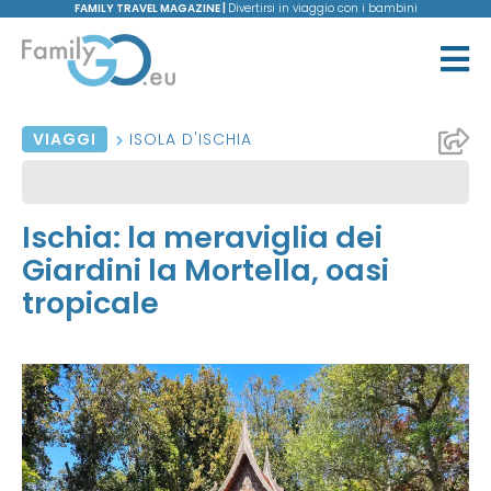
FAMILY TRAVEL MAGAZINE |
Divertirsi in viaggio con i bambini
VIAGGI
ISOLA D'ISCHIA
Ischia: la meraviglia dei
Giardini la Mortella, oasi
tropicale