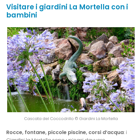
Visitare i giardini La Mortella con i
bambini
Cascata del Coccodrillo © Giardini La Mortella
Rocce, fontane, piccole piscine, corsi d’acqua
: i