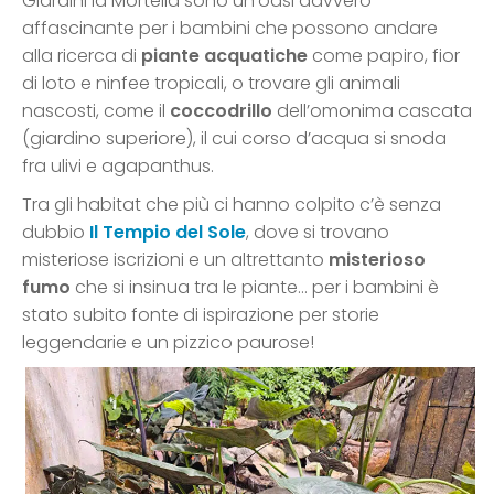
Giardini la Mortella sono un’oasi davvero
affascinante per i bambini che possono andare
alla ricerca di
piante acquatiche
come papiro, fior
di loto e ninfee tropicali, o trovare gli animali
nascosti, come il
coccodrillo
dell’omonima cascata
(giardino superiore), il cui corso d’acqua si snoda
fra ulivi e agapanthus.
Tra gli habitat che più ci hanno colpito c’è senza
dubbio
Il Tempio del Sole
, dove si trovano
misteriose iscrizioni e un altrettanto
misterioso
fumo
che si insinua tra le piante… per i bambini è
stato subito fonte di ispirazione per storie
leggendarie e un pizzico paurose!