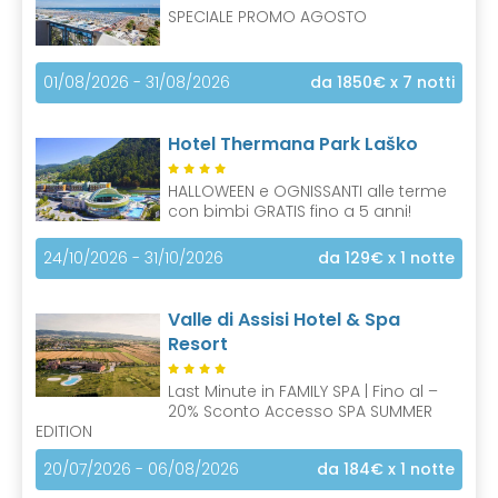
SPECIALE PROMO AGOSTO
01/08/2026 - 31/08/2026
da 1850€
x 7 notti
Hotel Thermana Park Laško
HALLOWEEN e OGNISSANTI alle terme
con bimbi GRATIS fino a 5 anni!
24/10/2026 - 31/10/2026
da 129€
x 1 notte
Valle di Assisi Hotel & Spa
Resort
Last Minute in FAMILY SPA | Fino al –
20% Sconto Accesso SPA SUMMER
EDITION
20/07/2026 - 06/08/2026
da 184€
x 1 notte