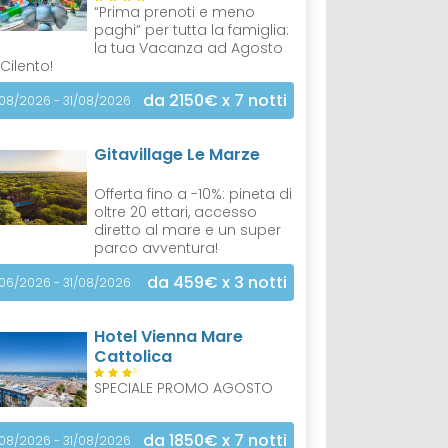
“Prima prenoti e meno
paghi” per tutta la famiglia:
la tua Vacanza ad Agosto
 Cilento!
da 2150€
x 7 notti
/08/2026 - 31/08/2026
Gitavillage Le Marze
Offerta fino a -10%: pineta di
oltre 20 ettari, accesso
diretto al mare e un super
parco avventura!
da 459€
x 3 notti
/06/2026 - 31/08/2026
Hotel Vienna Mare
Cattolica
S
SPECIALE PROMO AGOSTO
da 1850€
x 7 notti
/08/2026 - 31/08/2026