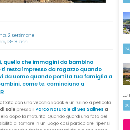
ana, 2 settimane
nni
,
13-18 anni
24
ti, quello che immagini da bambino
e ti resta impresso da ragazzo quando
ivi da uomo quando porti la tua famiglia a
 i bambini, come te, cominciano a
ip
EDI
scattata con una vecchia kodak e un rullino a pellicola
20
i sale
presso il
Parco Naturale di Ses Salines
a
i: quello dopo la maturità. Quando guardi una foto del
sibilità di tornare in un luogo così particolare: ripensi