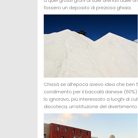
a quei grossi grani di sale drenati dalle
fossero un deposito di preziosa ghiaia.
Chissà se all’epoca avevo idea che ben 5
condimento per il baccalà danese (60%) e 
lo ignoravo, più interessato a luoghi di c
discoteca, un’istituzione del divertimento 