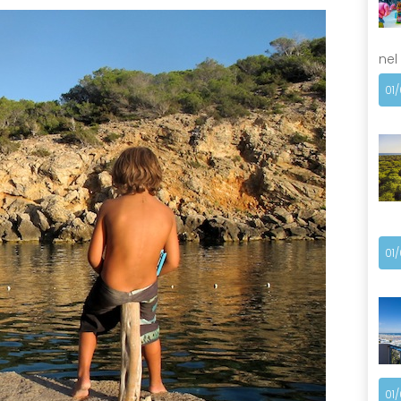
nel
01
01
01