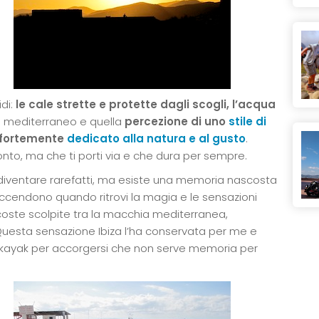
idi:
le cale strette e protette dagli scogli, l’acqua
 mediterraneo e quella
percezione di uno
stile di
e fortemente
dedicato alla natura e al gusto
.
 conto, ma che ti porti via e che dura per sempre.
o diventare rarefatti, ma esiste una memoria nascosta
riaccendono quando ritrovi la magia e le sensazioni
coste scolpite tra la macchia mediterranea,
 Questa sensazione Ibiza l’ha conservata per me e
n kayak per accorgersi che non serve memoria per