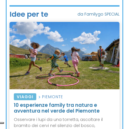
Idee per te
da Familygo SPECIAL
VIAGGI
PIEMONTE
10 esperienze family tra natura e
avventura nel verde del Piemonte
Osservare i lupi da una torretta, ascoltare il
bramito dei cervi nel silenzio del bosco,