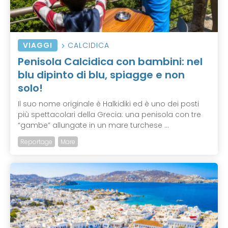
VIAGGI
CALCIDICA
Penisola Calcidica con bambini: nel
blu dipinto di blu, spiagge e non
solo!
Il suo nome originale è Halkidiki ed è uno dei posti
più spettacolari della Grecia: una penisola con tre
“gambe” allungate in un mare turchese ...
Reportage
Mare