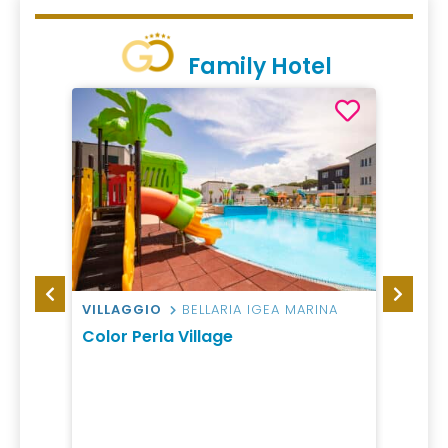
Family Hotel
VILLAGGIO
BELLARIA IGEA MARINA
CAMP
 Igea
Color Perla Village
Le Pi
Sand
da 45
1 Notte,
Pernot