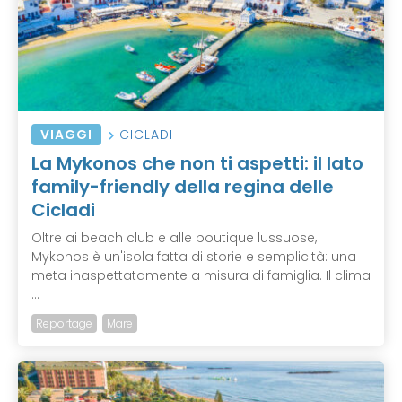
VIAGGI
CICLADI
La Mykonos che non ti aspetti: il lato
family-friendly della regina delle
Cicladi
Oltre ai beach club e alle boutique lussuose,
Mykonos è un'isola fatta di storie e semplicità: una
meta inaspettatamente a misura di famiglia. Il clima
...
Reportage
Mare