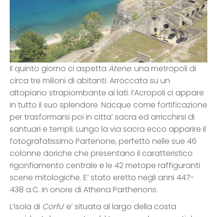
Il quinto giorno ci aspetta
Atene
: una metropoli di
circa tre milioni di abitanti. Arroccata su un
altopiano strapiombante ai lati. l’Acropoli ci appare
in tutto il suo splendore. Nacque come fortificazione
per trasformarsi poi in citta’ sacra ed arricchirsi di
santuari e templi. Lungo la via sacra ecco apparire il
fotografatissimo Partenone, perfetto nelle sue 46
colonne doriche che presentano il caratteristico
rigonfiamento centrale e le 42 metope raffiguranti
scene mitologiche. E’ stato eretto negli anni 447-
438 a.C. in onore di Athena Parthenons.
L’isola di
Corfu
‘ e’ situata al largo della costa