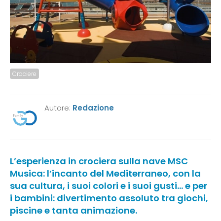
Crociere
Autore:
Redazione
L’esperienza in crociera sulla nave MSC
Musica: l’incanto del Mediterraneo, con la
sua cultura, i suoi colori e i suoi gusti… e per
i bambini: divertimento assoluto tra giochi,
piscine e tanta animazione.