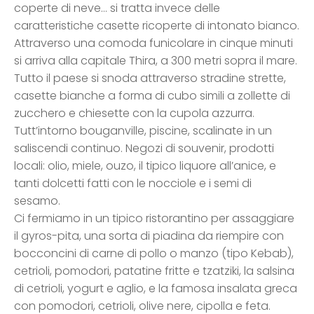
coperte di neve… si tratta invece delle
caratteristiche casette ricoperte di intonato bianco.
Attraverso una comoda funicolare in cinque minuti
si arriva alla capitale Thira, a 300 metri sopra il mare.
Tutto il paese si snoda attraverso stradine strette,
casette bianche a forma di cubo simili a zollette di
zucchero e chiesette con la cupola azzurra.
Tutt’intorno bouganville, piscine, scalinate in un
saliscendi continuo. Negozi di souvenir, prodotti
locali: olio, miele, ouzo, il tipico liquore all’anice, e
tanti dolcetti fatti con le nocciole e i semi di
sesamo.
Ci fermiamo in un tipico ristorantino per assaggiare
il gyros-pita, una sorta di piadina da riempire con
bocconcini di carne di pollo o manzo (tipo Kebab),
cetrioli, pomodori, patatine fritte e tzatziki, la salsina
di cetrioli, yogurt e aglio, e la famosa insalata greca
con pomodori, cetrioli, olive nere, cipolla e feta.