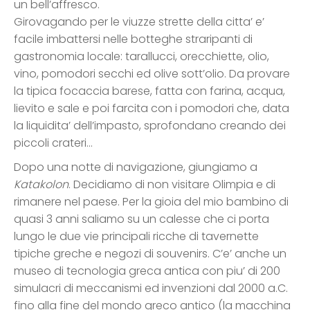
un bell’affresco.
Girovagando per le viuzze strette della citta’ e’
facile imbattersi nelle botteghe straripanti di
gastronomia locale: tarallucci, orecchiette, olio,
vino, pomodori secchi ed olive sott’olio. Da provare
la tipica focaccia barese, fatta con farina, acqua,
lievito e sale e poi farcita con i pomodori che, data
la liquidita’ dell’impasto, sprofondano creando dei
piccoli crateri…
Dopo una notte di navigazione, giungiamo a
Katakolon
. Decidiamo di non visitare Olimpia e di
rimanere nel paese. Per la gioia del mio bambino di
quasi 3 anni saliamo su un calesse che ci porta
lungo le due vie principali ricche di tavernette
tipiche greche e negozi di souvenirs. C’e’ anche un
museo di tecnologia greca antica con piu’ di 200
simulacri di meccanismi ed invenzioni dal 2000 a.C.
fino alla fine del mondo greco antico (la macchina