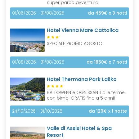
super parco avventura!
01/06/2026 - 31/08/2026
da 459€
x 3 notti
Hotel Vienna Mare Cattolica
S
SPECIALE PROMO AGOSTO
01/08/2026 - 31/08/2026
da 1850€
x 7 notti
Hotel Thermana Park Laško
HALLOWEEN e OGNISSANTI alle terme
con bimbi GRATIS fino a 5 anni!
24/10/2026 - 31/10/2026
da 129€
x 1 notte
Valle di Assisi Hotel & Spa
Resort