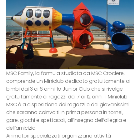
MSC Family, la formula studiata da MSC Crociere,
comprende un Miniclub dedicato gratuitamente ai
bimbi dai 3 ai 6 anni; lo Junior Club che si rivolge
gratuitamente ai ragazzi dai 7 ai 12 anni. Il Miniclub
MSC è a disposizione dei ragazzi e dei giovanissimi
che saranno coinvolti in prima persona in tornei,
gare, giochi e spettacoli, all’insegna dell’allegria e
dell’amicizia.
Animatori specializzati organizzano attività