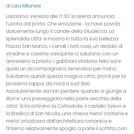
di Lara Milanesi
Lasciamo
Venezia
alle 17.30: la sirena annuncia
l’uscita dal porto. Che emozione… la nave scivola
dolcemente lungo il canale della Giudecca. La
splendida citta’ si mostra in tutta la sua bellezza:
Piazza San Marco, i canali, i tetti rossi, un dedalo di
stradine e casette variopinte ci salutano con un
arrivederci a presto. I gabbiani stridono felici ed e’
quasi un accompagnarci, tenendoci per mano.
Salutiamo quindi questa magica citta’, pronti per la
prossima tappa, da nord a sud: Bari.
Assolutamente da non perdere quando si giunge a
Bari
e’ una passeggiata nella parte vecchia della
citta’. Si incontrano la Cattedrale, il castello Svevo e
la Basilica di San Nicola, una chiesa meta’ cristiana e
meta’ ortodossa dall’architettura romanica e
l’interno relativamente spoglio a parte il soffitto con