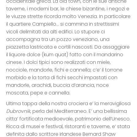
occidentale greca. La old town, con le sue antiche
taverne, i moderni bar, le chiese bizantine, i negozi e
le viuzze strette ricorda molto Venezia. In particolare
il quartiere Campiello… si cammina in strettissimi
vicoli delimitati da alti edifici. Lo stupore ci
accompagna tra un pozzo veneziano, una
piazzetta lastricata e cortili nascosti. Da assaggiare
il liquore dolce (kum quat) fatto con il mandarino
cinese. I dolci tipici sono realizzati con miele,
nocciole, mandorle, fichi e cannella; c’e’ il torrone
morbido e la torta di fichi secchi impastati con
mandorle, arachidi, buccia d’arancia, noce
moscata, pepe e cannella.
Ultima tappa della nostra crociera e’ la meravigliosa
Dubrovnik
, perla del Mediterraneo. E’ una bellissima
citta’ fortificata medioevale, patrimonio dell’Unesco.
Ricca di musei e festival, ristoranti e taverne, e’ stata
definita dallo scrittore irlandese Bernard Shaw