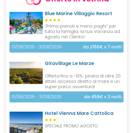
Blue Marine Villaggio Resort
“Prima prenoti e meno paghi” per
tutta la famiglia: la tua Vacanza ad
Agosto nel Cilento!
01/08/2026 - 31/08/2026
da 2150€
x 7 notti
Gitavillage Le Marze
Offerta fino a -10%: pineta di oltre 20
ettari, accesso diretto al mare e un
super parco avventura!
01/06/2026 - 31/08/2026
da 459€
x 3 notti
Hotel Vienna Mare Cattolica
S
SPECIALE PROMO AGOSTO