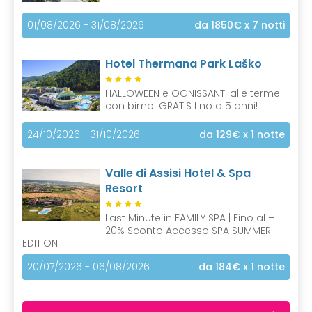
01/08/2026 - 31/08/2026
da 1850€
x 7 notti
Hotel Thermana Park Laško
HALLOWEEN e OGNISSANTI alle terme
con bimbi GRATIS fino a 5 anni!
24/10/2026 - 31/10/2026
da 129€
x 1 notte
Valle di Assisi Hotel & Spa
Resort
Last Minute in FAMILY SPA | Fino al –
20% Sconto Accesso SPA SUMMER
EDITION
20/07/2026 - 06/08/2026
da 184€
x 1 notte