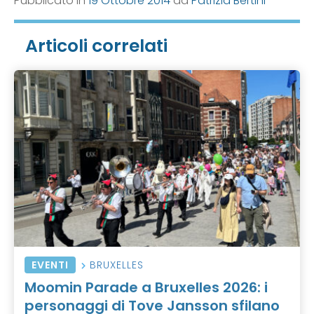
Pubblicato in
19 Ottobre 2014
da
Patrizia Bertini
Articoli correlati
EVENTI
BRUXELLES
Moomin Parade a Bruxelles 2026: i
personaggi di Tove Jansson sfilano