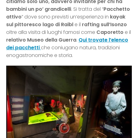
citiamo solo uno, davvero invitante per chi ha
bambini un po’ grandicelli
. Si tratta del “
Pacchetto
attivo
” dove sono previsti un’esperienza in
kayak
sul pittoresco lago di Raibl
e il
rafting sull’Isonzo
oltre alla visita di luoghi famosi come
Caporetto
e il
relativo Museo della Guerra
.
Qui trovate l’elenco
dei pacchetti
che coniugano natura, tradizioni
enogastronomiche e storia.