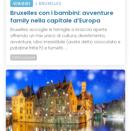
VIAGGI
BRUXELLES
Bruxelles con i bambini: avventure
family nella capitale d’Europa
Bruxelles accoglie le famiglie a braccia aperte
offrendo un mix unico di cultura, divertimento,
avventure, cibo irresistibile (avete detto cioccolata e
patatine fritte?!) e fumetti. ...
Città europee