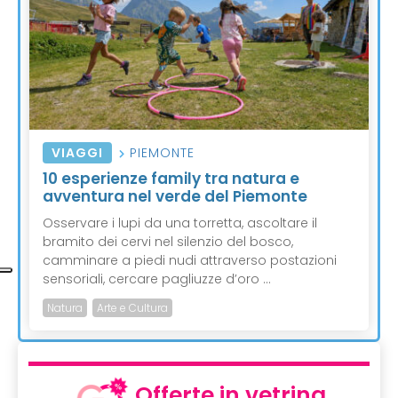
VIAGGI
PIEMONTE
10 esperienze family tra natura e
avventura nel verde del Piemonte
Osservare i lupi da una torretta, ascoltare il
bramito dei cervi nel silenzio del bosco,
camminare a piedi nudi attraverso postazioni
sensoriali, cercare pagliuzze d’oro ...
Natura
Arte e Cultura
Offerte in vetrina