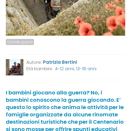
Grande guerra
Autore:
Patrizia Bertini
Età bambini:
4-12 anni
,
13-18 anni
I bambini giocano alla guerra? No, i
bambini conoscono la guerra giocando. E’
questo lo spirito che anima le attività per le
famiglie organizzate da alcune rinomate
destinazioni turistiche che per il Centenario
si sono mosse per offrire spunti educativi